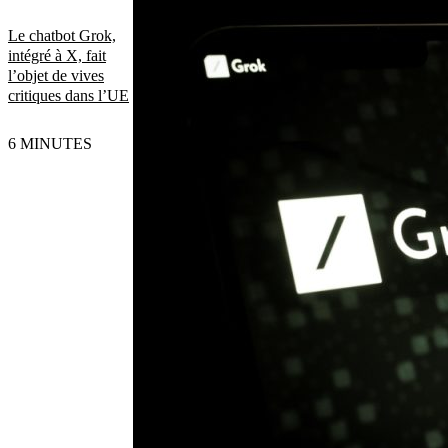
Le chatbot Grok,
intégré à X, fait
l’objet de vives
critiques dans l’UE
6 MINUTES