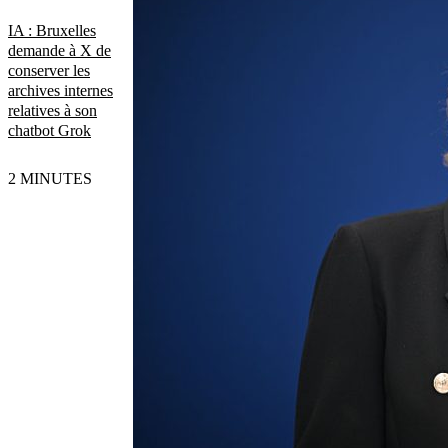
IA : Bruxelles
demande à X de
conserver les
archives internes
relatives à son
chatbot Grok
2 MINUTES