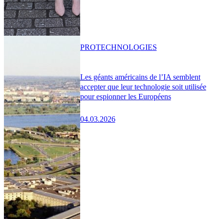
PRO
TECHNOLOGIES
Les géants américains de l’IA semblent
accepter que leur technologie soit utilisée
pour espionner les Européens
04.03.2026