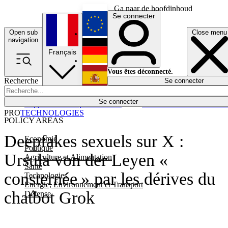
Ga naar de hoofdinhoud
Se connecter
Open sub
Close menu
English
navigation
Français
Deutsch
Vous êtes déconnecté.
Recherche
Se connecter
Español
Lumières éteintes
Se connecter
Rapporteur
Politique
Économie
Newsletters
Evénements
Em
PRO
TECHNOLOGIES
POLICY AREAS
Deepfakes sexuels sur X :
Economie
Politique
Ursula von der Leyen «
Agriculture et Alimentation
Santé
consternée » par les dérives du
Technologies
Energie, Environnement et Transport
chatbot Grok
Défense