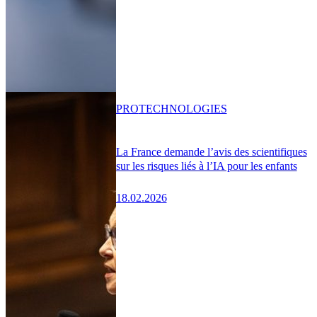
PRO
TECHNOLOGIES
La France demande l’avis des scientifiques
sur les risques liés à l’IA pour les enfants
18.02.2026