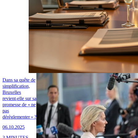
Dans sa quête de
simplification,
Bruxelles
revient-elle sur sa
promesse de « ne
pas
dérèglementer » ?
06.10.2025
3 MINUTES