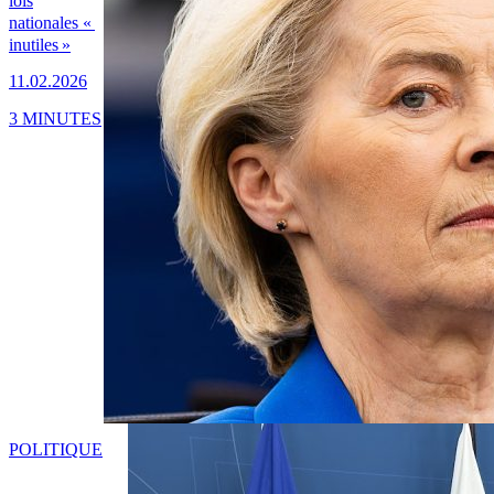
lois
nationales «
inutiles »
11.02.2026
3 MINUTES
POLITIQUE