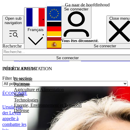
Ga naar de hoofdinhoud
Se connecter
Open sub
Close menu
English
navigation
Français
Deutsch
Vous êtes déconnecté.
Recherche
Se connecter
Español
Lumières éteintes
Se connecter
Rapporteur
Politique
Économie
Newsletters
Evénements
Em
POLICY AREAS
DÉRÈGLEMENTATION
Filter by section
Economie
Politique
Agriculture et Alimentation
ÉCONOMIE
Santé
Technologies
Energie, Environnement et Transport
Ursula von
Défense
der Leyen
appelle à
combattre les