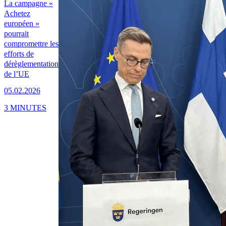
La campagne «
Achetez
européen »
pourrait
compromettre les
efforts de
dérèglementation
de l’UE
05.02.2026
3 MINUTES