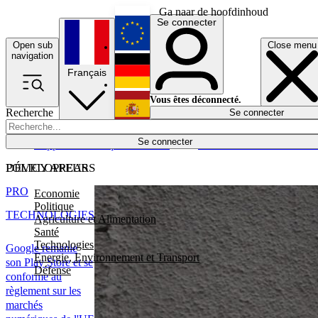
Ga naar de hoofdinhoud
Se connecter
Open sub
Close menu
English
navigation
Français
Deutsch
Vous êtes déconnecté.
Recherche
Se connecter
Español
Lumières éteintes
Se connecter
Rapporteur
Politique
Économie
Newsletters
Evénements
Em
POLICY AREAS
DÉVELOPPEURS
PRO
Economie
Politique
TECHNOLOGIES
Agriculture et Alimentation
Santé
Technologies
Google remanie
Energie, Environnement et Transport
son Play Store et se
Défense
conforme au
règlement sur les
marchés