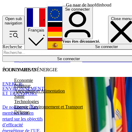
Ga naar de hoofdinhoud
Se connecter
Open sub
Close menu
English
navigation
Français
Deutsch
Vous êtes déconnecté.
Recherche
Se connecter
Español
Lumières éteintes
Se connecter
Rapporteur
Politique
Économie
Newsletters
Evénements
Em
POLICY AREAS
ÉCONOMIES D'ÉNERGIE
Economie
ENERGIE,
Politique
ENVIRONNEMENT
Agriculture et Alimentation
ET TRANSPORT
Santé
Technologies
Energie, Environnement et Transport
De nombreux États
Défense
membres sont en
retard sur les objectifs
d’efficacité
énergétique de l’UE,