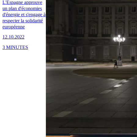
L'Espagne approuve
un plan d'économies
d'énergie et s'engage à
respecter la solidarité
européenne
12.10.2022
3 MINUTES