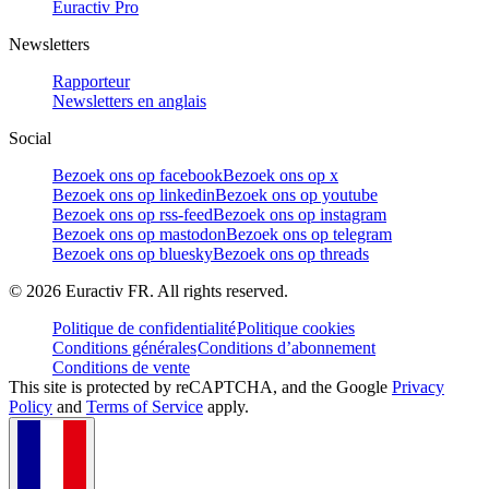
Euractiv Pro
Newsletters
Rapporteur
Newsletters en anglais
Social
Bezoek ons op facebook
Bezoek ons op x
Bezoek ons op linkedin
Bezoek ons op youtube
Bezoek ons op rss-feed
Bezoek ons op instagram
Bezoek ons op mastodon
Bezoek ons op telegram
Bezoek ons op bluesky
Bezoek ons op threads
©
2026
Euractiv FR. All rights reserved.
Politique de confidentialité
Politique cookies
Conditions générales
Conditions d’abonnement
Conditions de vente
This site is protected by reCAPTCHA, and the Google
Privacy
Policy
and
Terms of Service
apply.