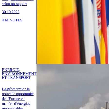
selon un rapport
30.10.2023
4 MINUTES
ENERGIE,
ENVIRONNEMENT
ET TRANSPORT
La géothermie : la
nouvelle opportunité
de l’Europe en
matière d’énergies
renouvelables