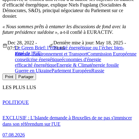
d’efficacité énergétique, explique Niels Fugslang (Socialistes &
Démocrates, S&D), principal négociateur du Parlement sur ce
dossier.
« Nous sommes prêts à entamer les discussions de fond avec la
future présidence suédoise »
, a-t-il confié à EURACTIV.
Dec 28, 2022 -
Dernière mise à jour: May 18, 2025 -
Le Green Brief: l’efficacité énergétique ou l’échec bien-
07:57
23:16
aimé de l’UE
Energie, Environnement et Transport
Commission Européenne
conseil
crise énergétique
économies d'énergie
efficacité énergétique
Energie & Climat
énergie fossile
Guerre en Ukraine
Parlement Européen
Russie
Print
Partager
LES PLUS LUS
POLITIQUE
EXCLUSIF : L'Islande demande à Bruxelles de ne pas s'immiscer
dans son référendum sur l'UE
07.08.2026