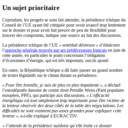
Un sujet prioritaire
Cependant, les progrès se sont fait attendre, la présidence tchèque du
Conseil de l’UE ayant été critiquée pour avoir avancé trop lentement
sur le dossier et pour avoir fait preuve de peu de flexibilité pour
trouver des compromis, indique une source au fait des discussions.
La présidence tchèque de l’UE
« semblait désireuse »
d’édulcorer
l’
approche générale trouvée par ses prédécesseurs français
en juin de
cette année, en particulier le point concernant l’obligation
d’économies d’énergie, qui est très important, ont-ils ajouté.
En outre, la République tchèque a dû faire passer un grand nombre
de textes législatifs sur le climat durant sa présidence.
« Pour être honnête, je suis de plus en plus impatiente »
, a déclaré
l’eurodéputée danoise de centre droit Pernille Weiss (Parti populaire
européen, PPE), qui participe aux discussions.
« L’efficacité
énergétique est tout simplement trop importante pour être victime de
la lenteur observée des deux côtés de la table des négociations. Les
difficultés ne sont vraiment pas assez grandes pour expliquer cette
lenteur »
, a-t-elle expliqué à EURACTIV.
« J’attends de la présidence suédoise qu’elle traite ce dossier