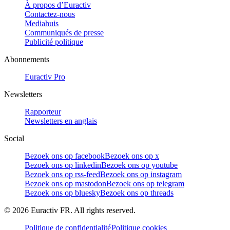
À propos d’Euractiv
Contactez-nous
Mediahuis
Communiqués de presse
Publicité politique
Abonnements
Euractiv Pro
Newsletters
Rapporteur
Newsletters en anglais
Social
Bezoek ons op facebook
Bezoek ons op x
Bezoek ons op linkedin
Bezoek ons op youtube
Bezoek ons op rss-feed
Bezoek ons op instagram
Bezoek ons op mastodon
Bezoek ons op telegram
Bezoek ons op bluesky
Bezoek ons op threads
©
2026
Euractiv FR. All rights reserved.
Politique de confidentialité
Politique cookies