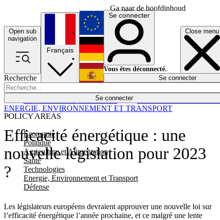
Ga naar de hoofdinhoud
Se connecter
Open sub
Close menu
English
navigation
Français
Deutsch
Vous êtes déconnecté.
Recherche
Se connecter
Español
Lumières éteintes
Se connecter
Rapporteur
Politique
Économie
Newsletters
Evénements
Em
ENERGIE, ENVIRONNEMENT ET TRANSPORT
POLICY AREAS
Efficacité énergétique : une
Economie
Politique
nouvelle législation pour 2023
Agriculture et Alimentation
Santé
?
Technologies
Energie, Environnement et Transport
Défense
Les législateurs européens devraient approuver une nouvelle loi sur
l’efficacité énergétique l’année prochaine, et ce malgré une lente