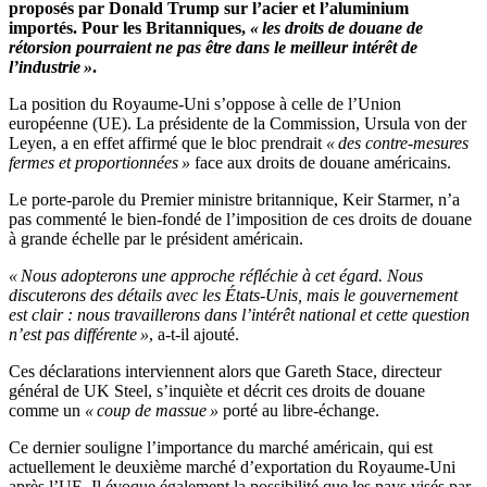
proposés par Donald Trump sur l’acier et l’aluminium
importés. Pour les Britanniques,
« les droits de douane de
rétorsion pourraient ne pas être dans le meilleur intérêt de
l’industrie »
.
La position du Royaume-Uni s’oppose à celle de l’Union
européenne (UE). La présidente de la Commission, Ursula von der
Leyen, a en effet affirmé que le bloc prendrait
« des contre-mesures
fermes et proportionnées »
face aux droits de douane américains.
Le porte-parole du Premier ministre britannique, Keir Starmer, n’a
pas commenté le bien-fondé de l’imposition de ces droits de douane
à grande échelle par le président américain.
« Nous adopterons une approche réfléchie à cet égard. Nous
discuterons des détails avec les États-Unis, mais le gouvernement
est clair : nous travaillerons dans l’intérêt national et cette question
n’est pas différente »
, a-t-il ajouté.
Ces déclarations interviennent alors que Gareth Stace, directeur
général de UK Steel, s’inquiète et décrit ces droits de douane
comme un
« coup de massue »
porté au libre-échange.
Ce dernier souligne l’importance du marché américain, qui est
actuellement le deuxième marché d’exportation du Royaume-Uni
après l’UE. Il évoque également la possibilité que les pays visés par