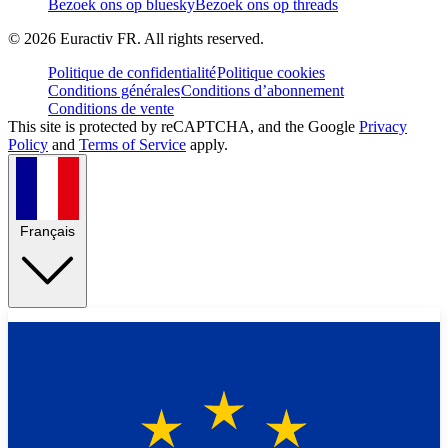
Bezoek ons op bluesky
Bezoek ons op threads
©
2026
Euractiv FR. All rights reserved.
Politique de confidentialité
Politique cookies
Conditions générales
Conditions d’abonnement
Conditions de vente
This site is protected by reCAPTCHA, and the Google
Privacy
Policy
and
Terms of Service
apply.
Français