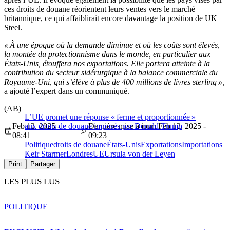
ces droits de douane réorientent leurs ventes vers le marché
britannique, ce qui affaiblirait encore davantage la position de UK
Steel.
« À une époque où la demande diminue et où les coûts sont élevés,
la montée du protectionnisme dans le monde, en particulier aux
États-Unis, étouffera nos exportations. Elle portera atteinte à la
contribution du secteur sidérurgique à la balance commerciale du
Royaume-Uni, qui s’élève à plus de 400 millions de livres sterling »,
a ajouté l’expert dans un communiqué.
(AB)
L’UE promet une réponse « ferme et proportionnée »
Feb 12, 2025 -
aux droits de douane imposés par Donald Trump
Dernière mise à jour: Feb 12, 2025 -
08:41
09:23
Politique
droits de douane
États-Unis
Exportations
Importations
Keir Starmer
Londres
UE
Ursula von der Leyen
Print
Partager
LES PLUS LUS
POLITIQUE