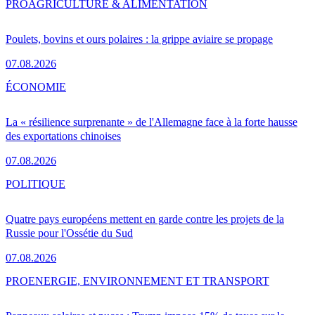
PRO
AGRICULTURE & ALIMENTATION
Poulets, bovins et ours polaires : la grippe aviaire se propage
07.08.2026
ÉCONOMIE
La « résilience surprenante » de l'Allemagne face à la forte hausse
des exportations chinoises
07.08.2026
POLITIQUE
Quatre pays européens mettent en garde contre les projets de la
Russie pour l'Ossétie du Sud
07.08.2026
PRO
ENERGIE, ENVIRONNEMENT ET TRANSPORT