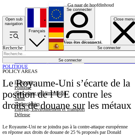
Ga naar de hoofdinhoud
Se connecter
Open sub
Close menu
English
navigation
Français
Deutsch
Vous êtes déconnecté.
Recherche
Se connecter
Español
Lumières éteintes
Se connecter
Rapporteur
Politique
Économie
Newsletters
Evénements
Em
POLITIQUE
POLICY AREAS
Le Royaume-Uni s’écarte de la
Economie
Politique
position de l’UE contre les
Agriculture et Alimentation
Santé
droits de douane sur les métaux
Technologies
Energie, Environnement et Transport
Défense
Le Royaume-Uni ne se joindra pas à la contre-attaque européenne
en réponse aux droits de douane de 25 % proposés par Donald