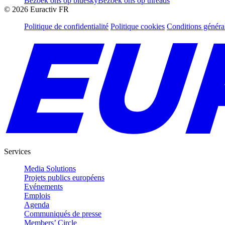
Bezoek ons op bluesky
Bezoek ons op threads
©
2026
Euractiv FR
Politique de confidentialité
Politique cookies
Conditions généra
Services
Media Solutions
Projets publics européens
Evénements
Emplois
Agenda
Communiqués de presse
Members’ Circle