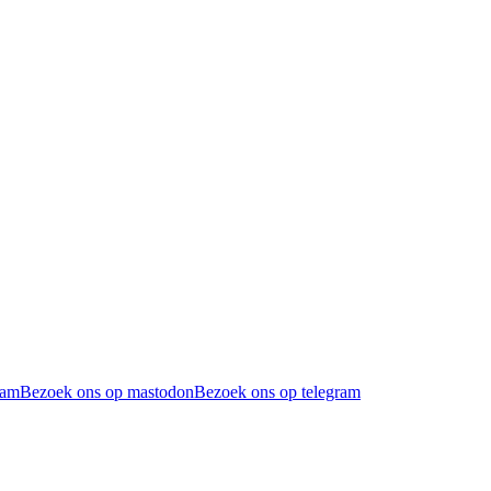
ram
Bezoek ons op mastodon
Bezoek ons op telegram