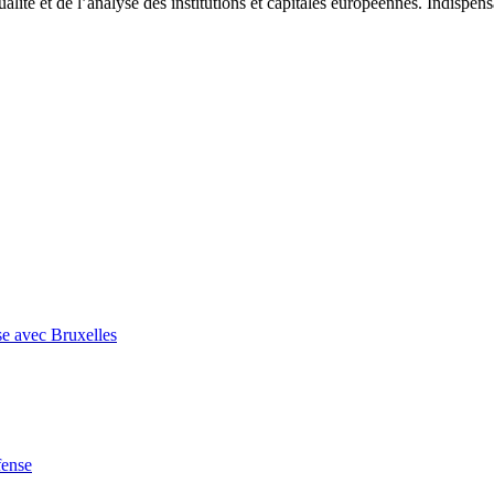
tualité et de l’analyse des institutions et capitales européennes. Indispe
se avec Bruxelles
fense