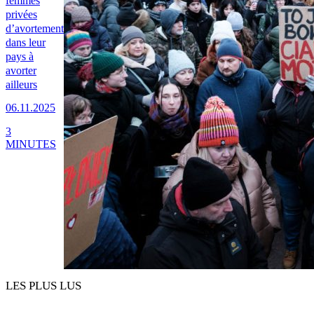
femmes
privées
d’avortement
dans leur
pays à
avorter
ailleurs
06.11.2025
3
MINUTES
LES PLUS LUS