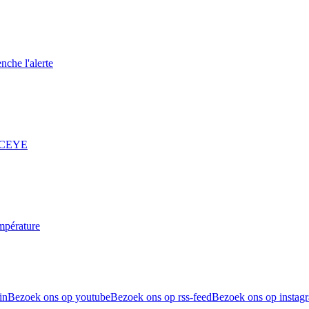
nche l'alerte
 ICEYE
mpérature
in
Bezoek ons op youtube
Bezoek ons op rss-feed
Bezoek ons op instag