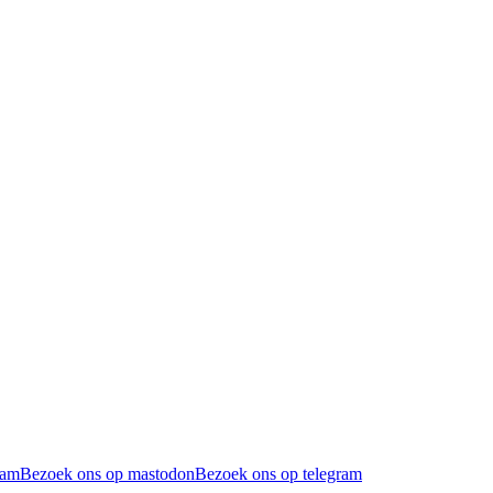
ram
Bezoek ons op mastodon
Bezoek ons op telegram