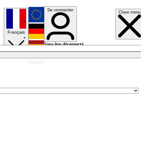
Se connecter
Close menu
English
Français
Deutsch
Vous êtes déconnecté.
Se connecter
Español
Lumières éteintes