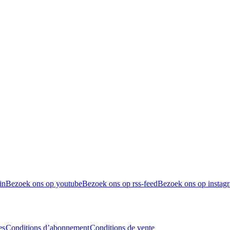
in
Bezoek ons op youtube
Bezoek ons op rss-feed
Bezoek ons op instag
es
Conditions d’abonnement
Conditions de vente