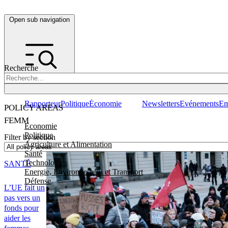
Open sub navigation
Recherche
Rapporteur
Politique
Économie
Newsletters
Evénements
Em
POLICY AREAS
FEMM
Economie
Politique
Filter by section
Agriculture et Alimentation
Santé
Technologies
SANTÉ
Energie, Environnement et Transport
Défense
L’UE fait un
pas vers un
fonds pour
aider les