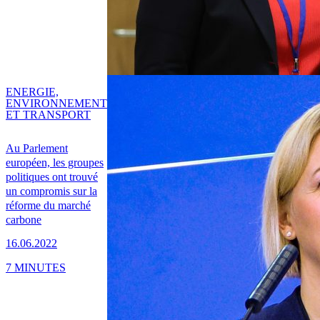
ENERGIE,
ENVIRONNEMENT
ET TRANSPORT
Au Parlement
européen, les groupes
politiques ont trouvé
un compromis sur la
réforme du marché
carbone
16.06.2022
7 MINUTES