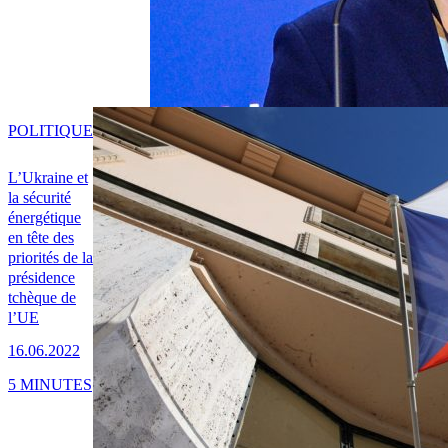
POLITIQUE
L’Ukraine et
la sécurité
énergétique
en tête des
priorités de la
présidence
tchèque de
l’UE
16.06.2022
5 MINUTES