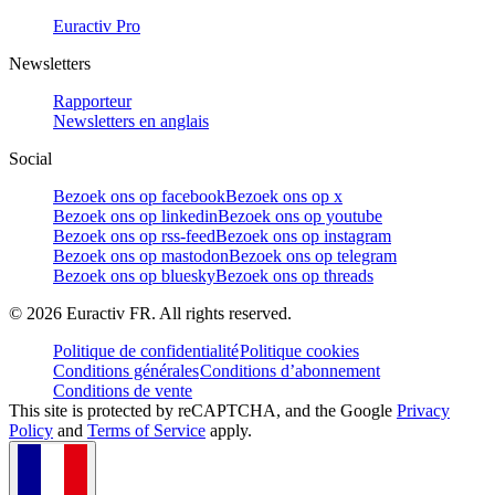
Euractiv Pro
Newsletters
Rapporteur
Newsletters en anglais
Social
Bezoek ons op facebook
Bezoek ons op x
Bezoek ons op linkedin
Bezoek ons op youtube
Bezoek ons op rss-feed
Bezoek ons op instagram
Bezoek ons op mastodon
Bezoek ons op telegram
Bezoek ons op bluesky
Bezoek ons op threads
©
2026
Euractiv FR. All rights reserved.
Politique de confidentialité
Politique cookies
Conditions générales
Conditions d’abonnement
Conditions de vente
This site is protected by reCAPTCHA, and the Google
Privacy
Policy
and
Terms of Service
apply.