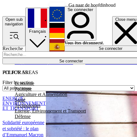
Ga naar de hoofdinhoud
Se connecter
Open sub
Close menu
English
navigation
Français
Deutsch
Vous êtes déconnecté.
Recherche
Se connecter
Español
Lumières éteintes
Se connecter
Rapporteur
Politique
Économie
Newsletters
Evénements
Em
POLICY AREAS
FIT FOR 55
Filter by section
Economie
Politique
Agriculture et Alimentation
ENERGIE,
Santé
ENVIRONNEMENT
Technologies
ET TRANSPORT
Energie, Environnement et Transport
Défense
Solidarité européenne
et sobriété : le plan
d’Emmanuel Macron