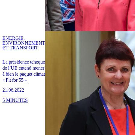
ENERGIE,
ENVIRONNEMENT
ET TRANSPORT
La présidence tchèque
de l’UE entend mener
à bien le paquet climat
« Fit for 55 »
21.06.2022
5 MINUTES