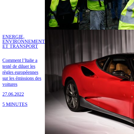
ENERGIE,
ENVIRONNEMENT
ET TRANSPORT
Comment l’Italie a
tenté de diluer les
règles européennes
sur les émissions des
voitures
27.06.2022
5 MINUTES