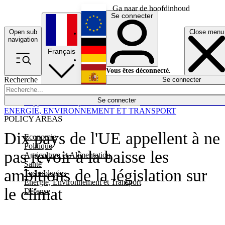
Ga naar de hoofdinhoud
Se connecter
Open sub
Close menu
English
navigation
Français
Deutsch
Vous êtes déconnecté.
Recherche
Se connecter
Español
Lumières éteintes
Se connecter
Rapporteur
Politique
Économie
Newsletters
Evénements
Em
ENERGIE, ENVIRONNEMENT ET TRANSPORT
POLICY AREAS
Dix pays de l'UE appellent à ne
Economie
Politique
pas revoir à la baisse les
Agriculture et Alimentation
Santé
ambitions de la législation sur
Technologies
Energie, Environnement et Transport
le climat
Défense