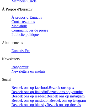
Members’ Circle
À Propos d'Euractiv
À propos d’Euractiv
Contactez-nous
Mediahuis
Communiqués de presse
Publicité politique
Abonnements
Euractiv Pro
Newsletters
Rapporteur
Newsletters en anglais
Social
Bezoek ons op facebook
Bezoek ons op x
Bezoek ons op linkedin
Bezoek ons op youtube
Bezoek ons op rss-feed
Bezoek ons op instagram
Bezoek ons op mastodon
Bezoek ons op telegram
Bezoek ons op bluesky
Bezoek ons op threads