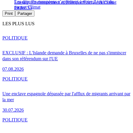
Les députés européens s’apprêtent à voter 7 textes du
Energie, Environnement et Transport
Energie & Climat
paquet Climat
Fit for 55
Print
Partager
LES PLUS LUS
POLITIQUE
EXCLUSIF : L'Islande demande à Bruxelles de ne pas s'immiscer
dans son référendum sur l'UE
07.08.2026
POLITIQUE
Une enclave espagnole dépassée par l'afflux de migrants arrivant par
la mer
30.07.2026
POLITIQUE