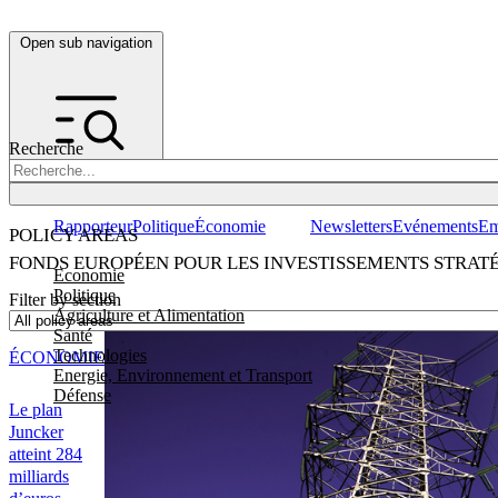
Open sub navigation
Recherche
Rapporteur
Politique
Économie
Newsletters
Evénements
Em
POLICY AREAS
FONDS EUROPÉEN POUR LES INVESTISSEMENTS STRAT
Economie
Politique
Filter by section
Agriculture et Alimentation
Santé
Technologies
ÉCONOMIE
Energie, Environnement et Transport
Défense
Le plan
Juncker
atteint 284
milliards