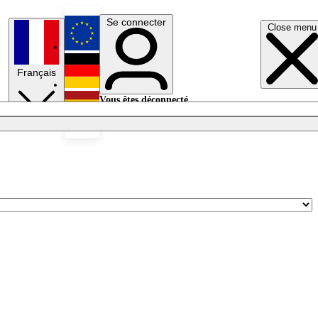
Se connecter
Close menu
English
Français
Deutsch
Vous êtes déconnecté.
Se connecter
Español
Lumières éteintes