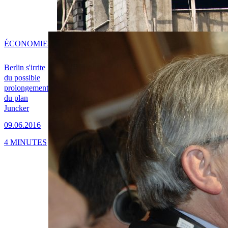
ÉCONOMIE
Berlin s'irrite
du possible
prolongement
du plan
Juncker
09.06.2016
4 MINUTES