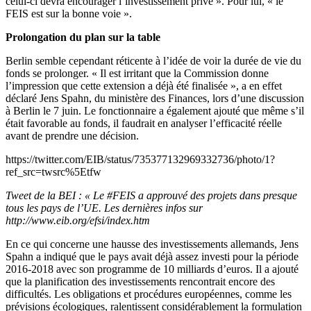
celui-ci devra encourager l’investissement privé ». Pour lui, « le
FEIS est sur la bonne voie ».
Prolongation du plan sur la table
Berlin semble cependant réticente à l’idée de voir la durée de vie du
fonds se prolonger. « Il est irritant que la Commission donne
l’impression que cette extension a déjà été finalisée », a en effet
déclaré Jens Spahn, du ministère des Finances, lors d’une discussion
à Berlin le 7 juin. Le fonctionnaire a également ajouté que même s’il
était favorable au fonds, il faudrait en analyser l’efficacité réelle
avant de prendre une décision.
https://twitter.com/EIB/status/735377132969332736/photo/1?
ref_src=twsrc%5Etfw
Tweet de la BEI : « Le #FEIS a approuvé des projets dans presque
tous les pays de l’UE. Les dernières infos sur
http://www.eib.org/efsi/index.htm
En ce qui concerne une hausse des investissements allemands, Jens
Spahn a indiqué que le pays avait déjà assez investi pour la période
2016-2018 avec son programme de 10 milliards d’euros. Il a ajouté
que la planification des investissements rencontrait encore des
difficultés. Les obligations et procédures européennes, comme les
prévisions écologiques, ralentissent considérablement la formulation