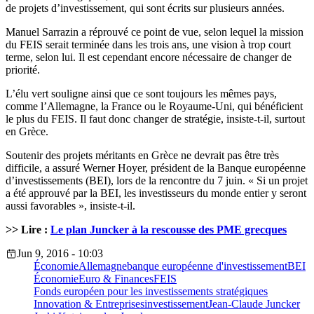
de projets d’investissement, qui sont écrits sur plusieurs années.
Manuel Sarrazin a réprouvé ce point de vue, selon lequel la mission
du FEIS serait terminée dans les trois ans, une vision à trop court
terme, selon lui. Il est cependant encore nécessaire de changer de
priorité.
L’élu vert souligne ainsi que ce sont toujours les mêmes pays,
comme l’Allemagne, la France ou le Royaume-Uni, qui bénéficient
le plus du FEIS. Il faut donc changer de stratégie, insiste-t-il, surtout
en Grèce.
Soutenir des projets méritants en Grèce ne devrait pas être très
difficile, a assuré Werner Hoyer, président de la Banque européenne
d’investissements (BEI), lors de la rencontre du 7 juin. « Si un projet
a été approuvé par la BEI, les investisseurs du monde entier y seront
aussi favorables », insiste-t-il.
>> Lire :
Le plan Juncker à la rescousse des PME grecques
Jun 9, 2016 - 10:03
Économie
Allemagne
banque européenne d'investissement
BEI
Économie
Euro & Finances
FEIS
Fonds européen pour les investissements stratégiques
Innovation & Entreprises
investissement
Jean-Claude Juncker