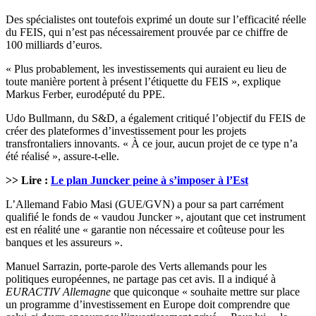
Des spécialistes ont toutefois exprimé un doute sur l’efficacité réelle
du FEIS, qui n’est pas nécessairement prouvée par ce chiffre de
100 milliards d’euros.
« Plus probablement, les investissements qui auraient eu lieu de
toute manière portent à présent l’étiquette du FEIS », explique
Markus Ferber, eurodéputé du PPE.
Udo Bullmann, du S&D, a également critiqué l’objectif du FEIS de
créer des plateformes d’investissement pour les projets
transfrontaliers innovants. « À ce jour, aucun projet de ce type n’a
été réalisé », assure-t-elle.
>> Lire :
Le plan Juncker peine à s’imposer à l’Est
L’Allemand Fabio Masi (GUE/GVN) a pour sa part carrément
qualifié le fonds de « vaudou Juncker », ajoutant que cet instrument
est en réalité une « garantie non nécessaire et coûteuse pour les
banques et les assureurs ».
Manuel Sarrazin, porte-parole des Verts allemands pour les
politiques européennes, ne partage pas cet avis. Il a indiqué à
EURACTIV
Allemagne
que quiconque « souhaite mettre sur place
un programme d’investissement en Europe doit comprendre que