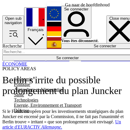
Ga naar de hoofdinhoud
Se connecter
Open sub
Close menu
English
navigation
Français
Deutsch
Vous êtes déconnecté.
Recherche
Se connecter
Español
Lumières éteintes
Se connecter
Rapporteur
Politique
Économie
Newsletters
Evénements
Em
ÉCONOMIE
POLICY AREAS
Berlin s'irrite du possible
Economie
Politique
prolongement du plan Juncker
Agriculture et Alimentation
Santé
Technologies
Energie, Environnement et Transport
Défense
Si le Fonds européen pour les investissements stratégiques du plan
Juncker est encensé par la Commission, il ne fait pas l'unanimité et
Berlin trouve « irritant » que son prolongement soit envisagé.
Un
article d'
EURACTIV Allemagne
.