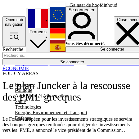
Ga naar de hoofdinhoud
Se connecter
Open sub
Close menu
English
navigation
Français
Deutsch
Vous êtes déconnecté.
Recherche
Se connecter
Español
Lumières éteintes
Se connecter
Rapporteur
Politique
Économie
Newsletters
Evénements
Em
ÉCONOMIE
POLICY AREAS
Le plan Juncker à la rescousse
Economie
Politique
des PME grecques
Agriculture et Alimentation
Santé
Technologies
Energie, Environnement et Transport
Défense
Le Fonds européen pour les investissements stratégiques se servira
des banques grecques renflouées pour diriger des investissements
vers les PME, a annoncé le vice-président de la Commission. .