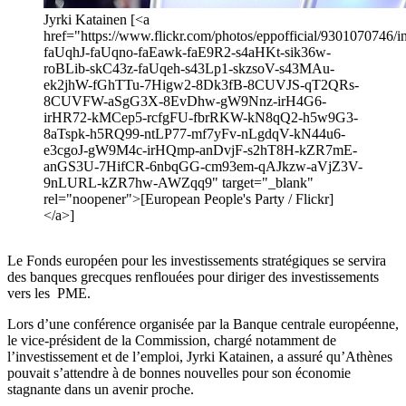
Jyrki Katainen [<a
href="https://www.flickr.com/photos/eppofficial/9301070746/in
faUqhJ-faUqno-faEawk-faE9R2-s4aHKt-sik36w-
roBLib-skC43z-faUqeh-s43Lp1-skzsoV-s43MAu-
ek2jhW-fGhTTu-7Higw2-8Dk3fB-8CUVJS-qT2QRs-
8CUVFW-aSgG3X-8EvDhw-gW9Nnz-irH4G6-
irHR72-kMCep5-rcfgFU-fbrRKW-kN8qQ2-h5w9G3-
8aTspk-h5RQ99-ntLP77-mf7yFv-nLgdqV-kN44u6-
e3cgoJ-gW9M4c-irHQmp-anDvjF-s2hT8H-kZR7mE-
anGS3U-7HifCR-6nbqGG-cm93em-qAJkzw-aVjZ3V-
9nLURL-kZR7hw-AWZqq9" target="_blank"
rel="noopener">[European People's Party / Flickr]
</a>]
Le Fonds européen pour les investissements stratégiques se servira
des banques grecques renflouées pour diriger des investissements
vers les PME.
Lors d’une conférence organisée par la Banque centrale européenne,
le vice-président de la Commission, chargé notamment de
l’investissement et de l’emploi, Jyrki Katainen, a assuré qu’Athènes
pouvait s’attendre à de bonnes nouvelles pour son économie
stagnante dans un avenir proche.