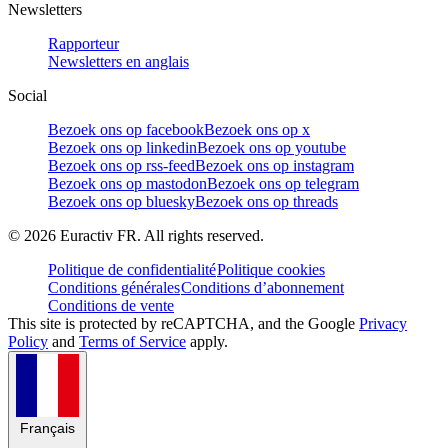
Newsletters
Rapporteur
Newsletters en anglais
Social
Bezoek ons op facebook
Bezoek ons op x
Bezoek ons op linkedin
Bezoek ons op youtube
Bezoek ons op rss-feed
Bezoek ons op instagram
Bezoek ons op mastodon
Bezoek ons op telegram
Bezoek ons op bluesky
Bezoek ons op threads
©
2026
Euractiv FR. All rights reserved.
Politique de confidentialité
Politique cookies
Conditions générales
Conditions d’abonnement
Conditions de vente
This site is protected by reCAPTCHA, and the Google
Privacy
Policy
and
Terms of Service
apply.
Français