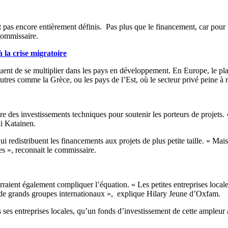
pas encore entièrement définis. Pas plus que le financement, car pour l
 commissaire.
 la crise migratoire
squent de se multiplier dans les pays en développement. En Europe, le pl
es comme la Grèce, ou les pays de l’Est, où le secteur privé peine à r
 des investissements techniques pour soutenir les porteurs de projets. « 
ki Katainen.
qui redistribuent les financements aux projets de plus petite taille. « 
es », reconnait le commissaire.
ourraient également compliquer l’équation. « Les petites entreprises loca
 de grands groupes internationaux », explique Hilary Jeune d’Oxfam.
ses entreprises locales, qu’un fonds d’investissement de cette ampleur 