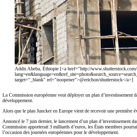
Addis Abeba, Éthiopie [<a href="http://www.shutterstock.com
lang=en&language=en&ref_site=photo&search_source=searc
target="_blank" rel="noopener">@erichon/shutterstock</a>]
La Commission européenne veut déployer un plan d’investissement dans
développement.
Alors que le plan Juncker en Europe vient de recevoir une première év
Annoncé le 7 juin dernier, le lancement d’un plan d’investissement d
Commission apporterait 3 milliards d’euros, les États membres pourraie
l’occasion des journées européennes pour le développement.