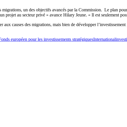
 les migrations, un des objectifs avancés par la Commission. Le plan pour
d’un projet au secteur privé » avance Hilary Jeune. « Il est seulement po
quer aux causes des migrations, mais bien de développer l’investissemen
Fonds européen pour les investissements stratégiques
International
invest