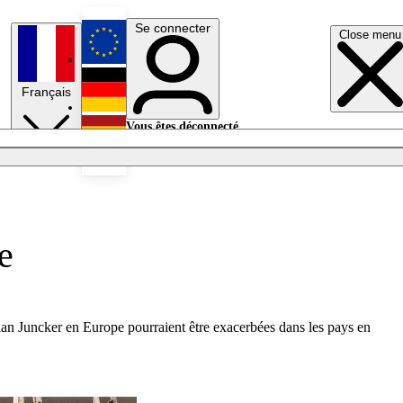
Se connecter
Close menu
English
Français
Deutsch
Vous êtes déconnecté.
Se connecter
Español
Lumières éteintes
e
lan Juncker en Europe pourraient être exacerbées dans les pays en