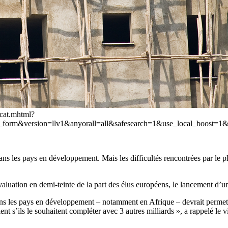
/cat.mhtml?
h_form&version=llv1&anyorall=all&safesearch=1&use_local_boos
 les pays en développement. Mais les difficultés rencontrées par le pl
aluation en demi-teinte de la part des élus européens, le lancement d’u
ans les pays en développement – notamment en Afrique – devrait permettr
nt s’ils le souhaitent compléter avec 3 autres milliards », a rappelé le 