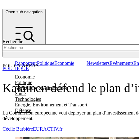
Open sub navigation
Recherche
Rapporteur
Politique
Économie
Newsletters
Evénements
Em
POLICY AREAS
POLITIQUE
Economie
Politique
Katainen défend le plan d’
Agriculture et Alimentation
Santé
Technologies
Energie, Environnement et Transport
Défense
La Commission européenne veut déployer un plan d’investissement dans
développement.
Cécile Barbière
EURACTIV.fr