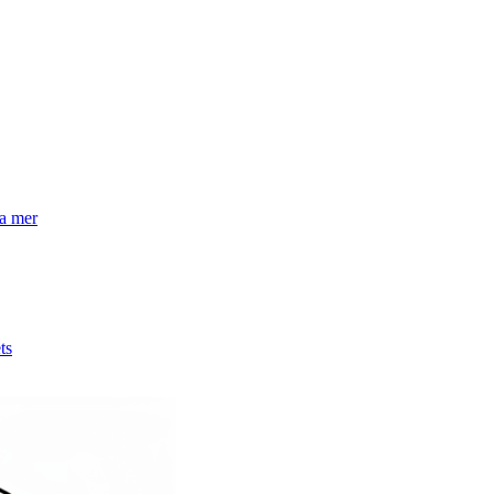
la mer
ts