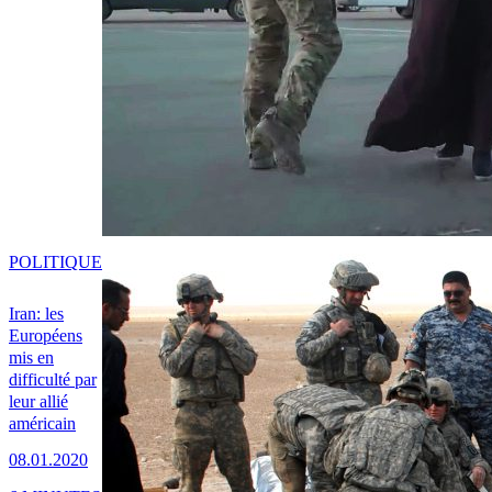
POLITIQUE
Iran: les
Européens
mis en
difficulté par
leur allié
américain
08.01.2020