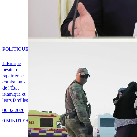
POLITIQUE
L’Europe
hésite à
rapatrier ses
combattants
de l’État
islamique et
leurs familles
06.02.2020
6 MINUTES