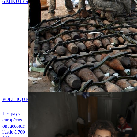
6 MINUTES
POLITIQUE
Les pays
européens
ont accordé
l'asile à 700