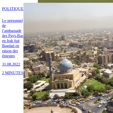
POLITIQUE
Le personnel
de
l’ambassade
des Pays-Bas
en Irak fuit
Bagdad en
raison des
émeutes
31.08.2022
2 MINUTES