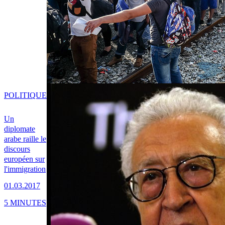
POLITIQUE
Un
diplomate
arabe raille le
discours
européen sur
l'immigration
01.03.2017
5 MINUTES