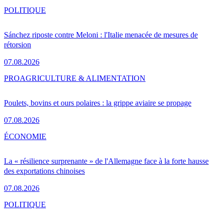
POLITIQUE
Sánchez riposte contre Meloni : l'Italie menacée de mesures de
rétorsion
07.08.2026
PRO
AGRICULTURE & ALIMENTATION
Poulets, bovins et ours polaires : la grippe aviaire se propage
07.08.2026
ÉCONOMIE
La « résilience surprenante » de l'Allemagne face à la forte hausse
des exportations chinoises
07.08.2026
POLITIQUE