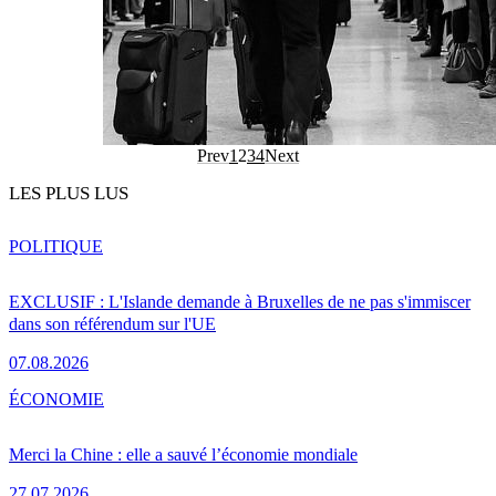
Prev
1
2
3
4
Next
LES PLUS LUS
POLITIQUE
EXCLUSIF : L'Islande demande à Bruxelles de ne pas s'immiscer
dans son référendum sur l'UE
07.08.2026
ÉCONOMIE
Merci la Chine : elle a sauvé l’économie mondiale
27.07.2026