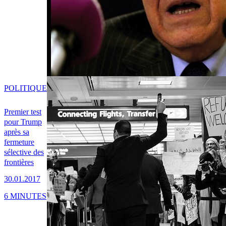
POLITIQUE
Premier test
pour Trump
après sa
fermeture
sélective des
frontières
30.01.2017
6 MINUTES