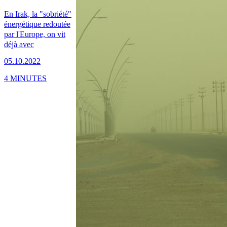
En Irak, la "sobriété"
énergétique redoutée
par l'Europe, on vit
déjà avec
05.10.2022
4 MINUTES