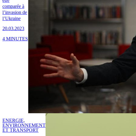
être
comparée à
l’invasion de
l’Ukraine
20.03.2023
4 MINUTES
ENERGIE,
ENVIRONNEMENT
ET TRANSPORT