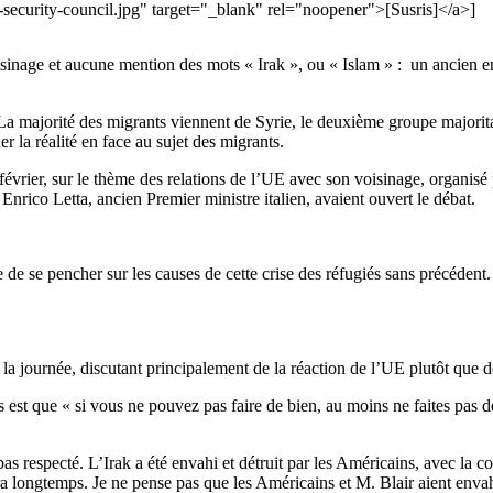
urity-council.jpg" target="_blank" rel="noopener">[Susris]</a>]
 voisinage et aucune mention des mots « Irak », ou « Islam » : un ancie
. La majorité des migrants viennent de Syrie, le deuxième groupe majorit
r la réalité en face au sujet des migrants.
évrier, sur le thème des relations de l’UE avec son voisinage, organisé 
Enrico Letta, ancien Premier ministre italien, avaient ouvert le débat.
e se pencher sur les causes de cette crise des réfugiés sans précédent. S
 la journée, discutant principalement de la réaction de l’UE plutôt que de
es est que « si vous ne pouvez pas faire de bien, au moins ne faites pas 
as respecté. L’Irak a été envahi et détruit par les Américains, avec la 
 longtemps. Je ne pense pas que les Américains et M. Blair aient envahi l’