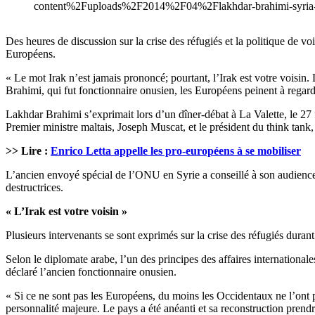
content%2Fuploads%2F2014%2F04%2Flakhdar-brahimi-syria-sec
Des heures de discussion sur la crise des réfugiés et la politique de
Européens.
« Le mot Irak n’est jamais prononcé; pourtant, l’Irak est votre voisin
Brahimi, qui fut fonctionnaire onusien, les Européens peinent à regarde
Lakhdar Brahimi s’exprimait lors d’un dîner-débat à La Valette, le 27 f
Premier ministre maltais, Joseph Muscat, et le président du think tank, 
>> Lire :
Enrico Letta appelle les pro-européens à se mobiliser
L’ancien envoyé spécial de l’ONU en Syrie a conseillé à son audience d
destructrices.
« L’Irak est votre voisin »
Plusieurs intervenants se sont exprimés sur la crise des réfugiés durant
Selon le diplomate arabe, l’un des principes des affaires international
déclaré l’ancien fonctionnaire onusien.
« Si ce ne sont pas les Européens, du moins les Occidentaux ne l’ont p
personnalité majeure. Le pays a été anéanti et sa reconstruction prendra