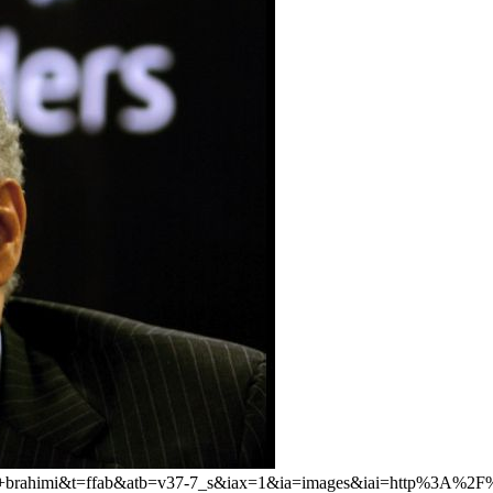
kdar+brahimi&t=ffab&atb=v37-7_s&iax=1&ia=images&iai=http%3A%2