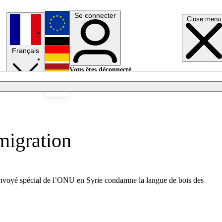
Se connecter
Close menu
English
Français
Deutsch
Vous êtes déconnecté.
Se connecter
Español
Lumières éteintes
migration
n envoyé spécial de l’ONU en Syrie condamne la langue de bois des