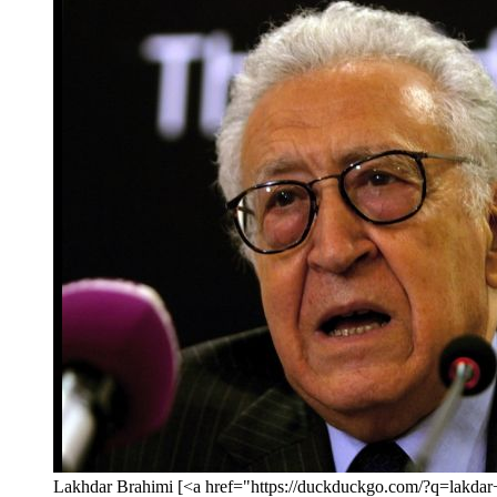
Lakhdar Brahimi [<a href="https://duckduckgo.com/?q=la