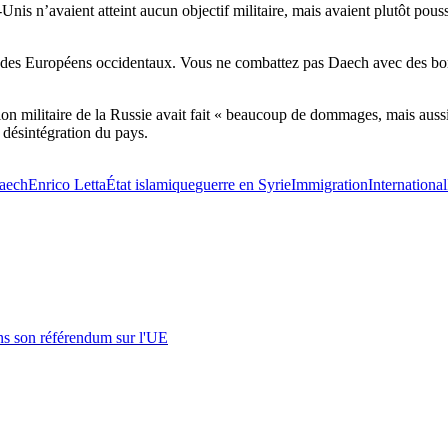
s n’avaient atteint aucun objectif militaire, mais avaient plutôt poussé
et des Européens occidentaux. Vous ne combattez pas Daech avec des 
ntion militaire de la Russie avait fait « beaucoup de dommages, mais aus
la désintégration du pays.
aech
Enrico Letta
État islamique
guerre en Syrie
Immigration
International
s son référendum sur l'UE