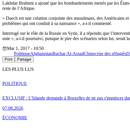
Lakhdar Brahimi a ajouté que les bombardements menés par les États-Uni
reste de l’Afrique.
« Daech est une création conjointe des musulmans, des Américains 
problèmes qui ont conduit à sa naissance », a-t-il commenté.
Interrogé sur le rôle de la Russie en Syrie, il a répondu que l’interve
unie », a-t-il poursuivi, puisque le pire des scénarios selon lui, serait 
Mar 1, 2017 - 10:50
Politique
Afghanistan
Bachar Al-Assad
Chine
crise des réfugiés
D
Print
Partager
LES PLUS LUS
POLITIQUE
EXCLUSIF : L'Islande demande à Bruxelles de ne pas s'immiscer dan
07.08.2026
ÉCONOMIE