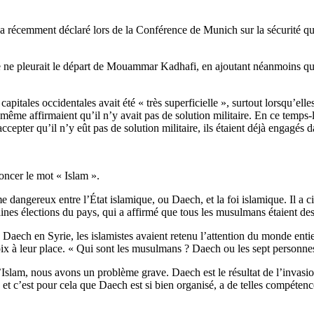
 récemment déclaré lors de la Conférence de Munich sur la sécurité que 
 ne pleurait le départ de Mouammar Kadhafi, en ajoutant néanmoins que
apitales occidentales avait été « très superficielle », surtout lorsqu’ell
me affirmaient qu’il n’y avait pas de solution militaire. En ce temps-l
epter qu’il n’y eût pas de solution militaire, ils étaient déjà engagés d
ncer le mot « Islam ».
e dangereux entre l’État islamique, ou Daech, et la foi islamique. Il a 
aines élections du pays, qui a affirmé que tous les musulmans étaient des 
aech en Syrie, les islamistes avaient retenu l’attention du monde entie
x à leur place. « Qui sont les musulmans ? Daech ou les sept personnes q
slam, nous avons un problème grave. Daech est le résultat de l’invasion 
et c’est pour cela que Daech est si bien organisé, a de telles compétence