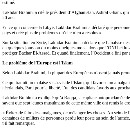
estimé.
Lakhdar Brahimi a cité le président d’Afghanistan, Ashraf Ghani, qui a
20 ans.
En ce qui concerne la Libye, Lakhdar Brahimi a déclaré que personne
pays et créé plus de problèmes qu’elle n’en a résolus ».
Sur la situation en Syrie, Lakhdar Brahimi a déclaré que l’analyse des c
en quelques jours ou du moins quelques mois, alors que l’ONU et lui-mê
protéger Bachar El-Assad. Et quand finalement, l’Occident a fini par acc
Le problème de l’Europe est l’Islam
Selon Lakhdar Brahimi, la plupart des Européens n’osent jamais prono
Ce qui traduit un malaise vis-à-vis de l’Islam, qui favorise un amalgam
néerlandais, Parti pour la liberté, l’un des candidats favoris aux proch
Lakhdar Brahimi a expliqué qu’à Raqqa, la capitale autoproclamée de D
savent que sept jeunes musulmans de cette même ville ont remis la croi
« Évitez de faire des amalgames, de mélanger les choses. Au sein de l’I
centaines de milliers de personnes perdu leur poste au sein de l’armée, 
t-il fait remarquer.