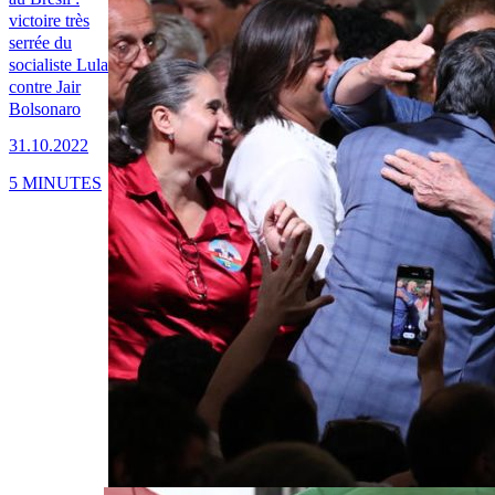
victoire très
serrée du
socialiste Lula
contre Jair
Bolsonaro
31.10.2022
5 MINUTES