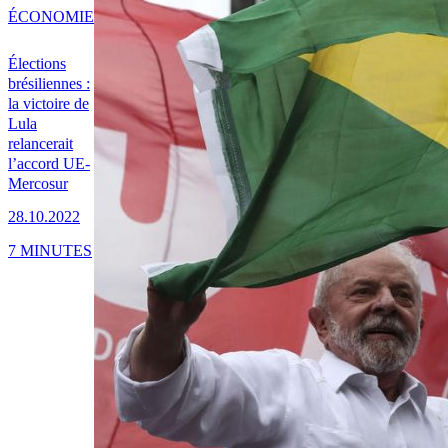
ÉCONOMIE
Élections
brésiliennes :
la victoire de
Lula
relancerait
l’accord UE-
Mercosur
28.10.2022
7 MINUTES