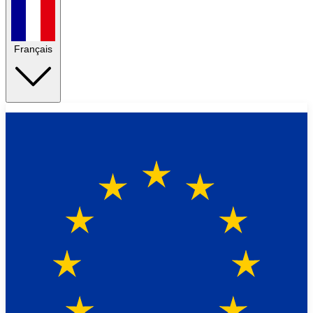
Français