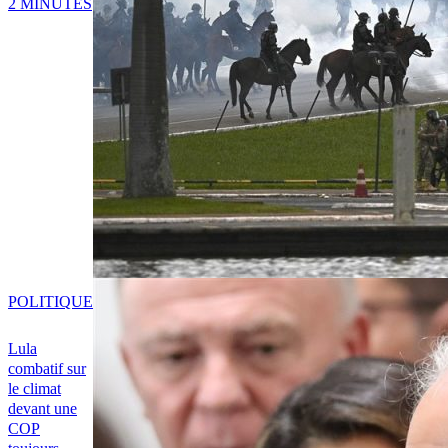
2 MINUTES
POLITIQUE
Lula
combatif sur
le climat
devant une
COP