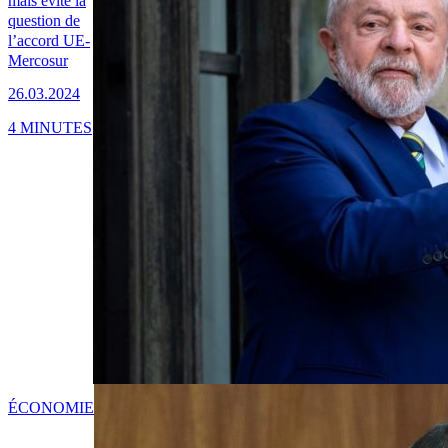
mais évite la
question de
l’accord UE-
Mercosur
26.03.2024
4 MINUTES
ÉCONOMIE