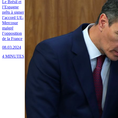
Le Brésil et
l’Espagne
prêts à signer
l’accord UE-
Mercosur
malgré
l’opposition
de la France
08.03.2024
4 MINUTES