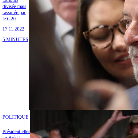
toujours
divisée mais
rassurée par
le G20
17.11.2022
5 MINUTES
POLITIQUE
Présidentielles
au Brésil :