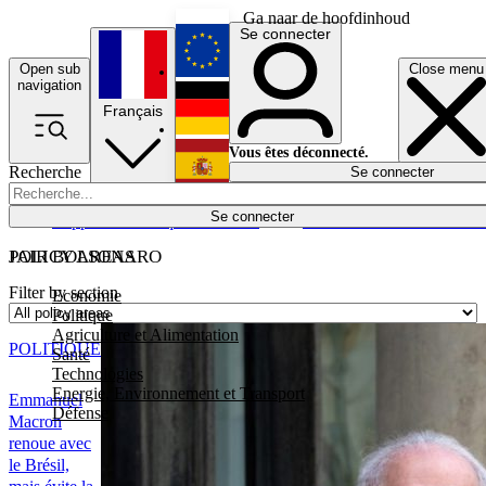
Ga naar de hoofdinhoud
Se connecter
Open sub
Close menu
English
navigation
Français
Deutsch
Vous êtes déconnecté.
Recherche
Se connecter
Español
Lumières éteintes
Se connecter
Rapporteur
Politique
Économie
Newsletters
Evénements
Em
POLICY AREAS
JAIR BOLSONARO
Filter by section
Economie
Politique
Agriculture et Alimentation
POLITIQUE
Santé
Technologies
Energie, Environnement et Transport
Emmanuel
Défense
Macron
renoue avec
le Brésil,