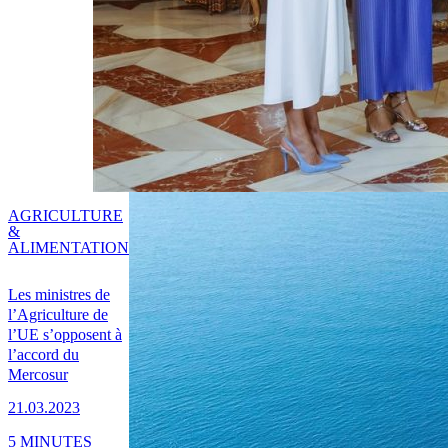
AGRICULTURE
&
ALIMENTATION
Les ministres de
l’Agriculture de
l’UE s’opposent à
l’accord du
Mercosur
21.03.2023
5 MINUTES