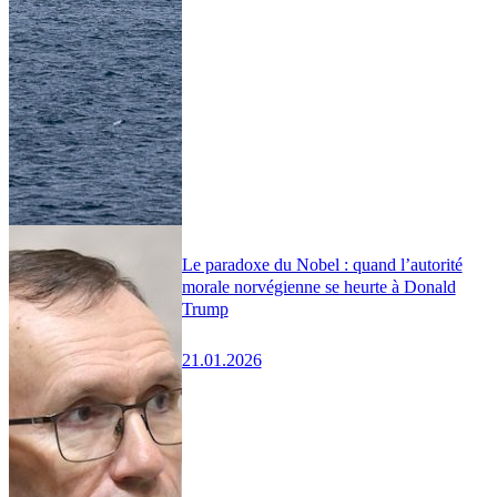
Le paradoxe du Nobel : quand l’autorité
morale norvégienne se heurte à Donald
Trump
21.01.2026