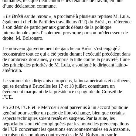
domaines, tels que l’éducation et les relations de travail, en plus
d’une déclaration commune.
« Le Brésil est de retour »,
a proclamé à plusieurs reprises M. Lula,
également chef du Parti des travailleurs (PT) du Brésil, en référence
à son désir de participer aux grands débats de la politique
internationale après l’isolement provoqué par son prédécesseur de
droite, M. Bolsonaro.
Le nouveau gouvernement de gauche au Brésil s’est engagé à
reconstruire tout ce qui a été perdu durant l’exécutif précédent dans
de nombreux domaines, y compris la lutte contre la pauvreté, l’une
des principales priorités de M. Lula, a souligné le dirigeant latino-
américain.
Le sommet des dirigeants européens, latino-américains et caribéens,
qui se tiendra à Bruxelles les 17 et 18 juillet, constituera un
événement marquant de la présidence espagnole du Conseil de
l’UE.
En 2019, l’UE et le Mercosur sont parvenus à un accord politique
général pour sceller un pacte de libre-échange, bien que certains
aspects techniques soient restés en suspens. Par la suite, les
négociations ont été compliquées par les nouvelles préoccupations
de l’UE concernant les questions environnementales en Amazonie,
en raison des opinions controversées de M. Bolsonaro sur le