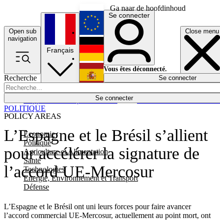
Ga naar de hoofdinhoud
Se connecter
Open sub
Close menu
English
navigation
Français
Deutsch
Vous êtes déconnecté.
Recherche
Se connecter
Español
Lumières éteintes
Se connecter
Rapporteur
Politique
Économie
Newsletters
Evénements
Em
POLITIQUE
POLICY AREAS
L’Espagne et le Brésil s’allient
Economie
Politique
pour accélérer la signature de
Agriculture et Alimentation
Santé
l’accord UE-Mercosur
Technologies
Energie, Environnement et Transport
Défense
L’Espagne et le Brésil ont uni leurs forces pour faire avancer
l’accord commercial UE-Mercosur, actuellement au point mort, ont