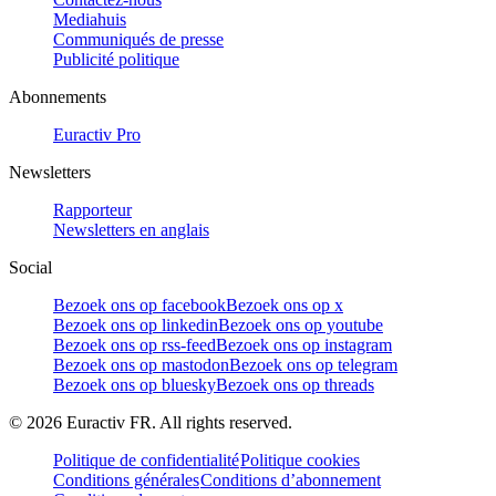
Mediahuis
Communiqués de presse
Publicité politique
Abonnements
Euractiv Pro
Newsletters
Rapporteur
Newsletters en anglais
Social
Bezoek ons op facebook
Bezoek ons op x
Bezoek ons op linkedin
Bezoek ons op youtube
Bezoek ons op rss-feed
Bezoek ons op instagram
Bezoek ons op mastodon
Bezoek ons op telegram
Bezoek ons op bluesky
Bezoek ons op threads
©
2026
Euractiv FR. All rights reserved.
Politique de confidentialité
Politique cookies
Conditions générales
Conditions d’abonnement