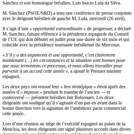
Sánchez et son homologue brésilien, Luis Inacio Lula da Silva.
M. Sánchez (PSOE/S&D) a tenu une conférence de presse conjointe
avec le dirigeant brésilien de gauche M. Lula, mercredi (26 avril).
Il s’agit d’une
« opportunité extraordinaire »
de progresser, a déclaré
M. Sanchez, faisant référence à la présidence espagnole du Conseil
de l’UE qui doit débuter en juillet pour une durée de six mois et qui
coïncide avec la présidence tournante brésilienne du Mercosur.
« S’il y a des arguments et une opportunité, c’est clairement
maintenant (…) les circonstances et la situation sont bonnes pour
que nous terminions ce processus, et nous allons travailler pour
parvenir à un accord cette année »,
a ajouté le Premier ministre
espagnol.
Les deux pays ont renoué leur
« lien stratégique »
étroit après des
années d’
« impasse »
pendant le mandat de l’ancien — et
controversé — président brésilien Jair Bolsonaro. Les deux
dirigeants ont souligné qu’il s’agissait d’un pas en avant dans la
bonne direction vers la signature de l’ambitieux pacte commercial
cette année.
Lors d’une réunion au siège de l’exécutif espagnol au palais de la
Moncloa, les deux dirigeants ont signé plusieurs accords dans divers