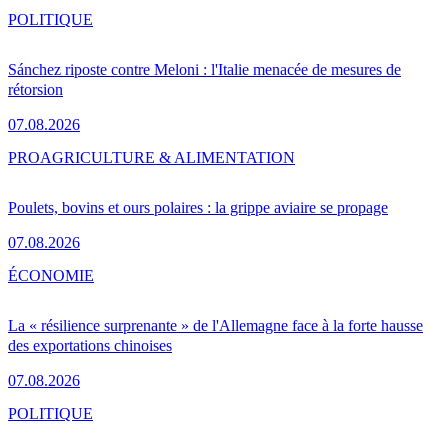
POLITIQUE
Sánchez riposte contre Meloni : l'Italie menacée de mesures de
rétorsion
07.08.2026
PRO
AGRICULTURE & ALIMENTATION
Poulets, bovins et ours polaires : la grippe aviaire se propage
07.08.2026
ÉCONOMIE
La « résilience surprenante » de l'Allemagne face à la forte hausse
des exportations chinoises
07.08.2026
POLITIQUE