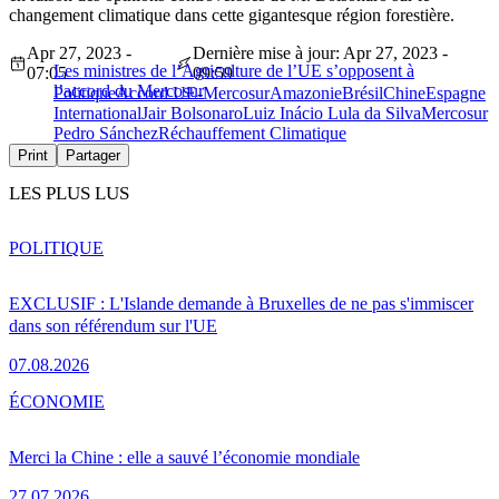
changement climatique dans cette gigantesque région forestière.
Apr 27, 2023 -
Dernière mise à jour: Apr 27, 2023 -
Les ministres de l’Agriculture de l’UE s’opposent à
07:05
09:59
l’accord du Mercosur
Politique
Accord UE-Mercosur
Amazonie
Brésil
Chine
Espagne
International
Jair Bolsonaro
Luiz Inácio Lula da Silva
Mercosur
Pedro Sánchez
Réchauffement Climatique
Print
Partager
LES PLUS LUS
POLITIQUE
EXCLUSIF : L'Islande demande à Bruxelles de ne pas s'immiscer
dans son référendum sur l'UE
07.08.2026
ÉCONOMIE
Merci la Chine : elle a sauvé l’économie mondiale
27.07.2026