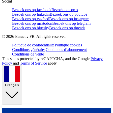
Social
Bezoek ons op facebook
Bezoek ons op x
Bezoek ons op linkedin
Bezoek ons op youtube
Bezoek ons op rss-feed
Bezoek ons op instagram
Bezoek ons op mastodon
Bezoek ons op telegram
Bezoek ons op bluesky
Bezoek ons op threads
©
2026
Euractiv FR. All rights reserved.
Politique de confidentialité
Politique cookies
Conditions générales
Conditions d’abonnement
Conditions de vente
This site is protected by reCAPTCHA, and the Google
Privacy
Policy
and
Terms of Service
apply.
Français