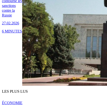
contourné les
sanctions
contre la
Russie
27.02.2026
6 MINUTES
LES PLUS LUS
ÉCONOMIE