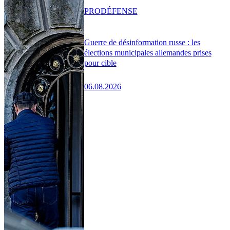
PRO
DÉFENSE
Guerre de désinformation russe : les
élections municipales allemandes prises
pour cible
06.08.2026