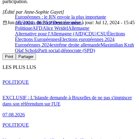
participation.
[Édité par Anne-Sophie Gayet]
Européennes : le RN envoie la plus importante
Jun 10, 2024 - 06:35
délégation du Parlement européen
Dernière mise à jour: Jul 12, 2024 - 15:45
Politique
AFD
Alice Weidel
Allemagne
Alternative pour l'Allemagne (AfD)
CDU/CSU
Élections
Élections Européennes
Elections européennes 2024
Européennes 2024
extrême droite allemande
Maximilian Krah
Olaf Scholz
Parti social-démocrate (SPD)
Print
Partager
LES PLUS LUS
POLITIQUE
EXCLUSIF : L'Islande demande à Bruxelles de ne pas s'immiscer
dans son référendum sur l'UE
07.08.2026
POLITIQUE