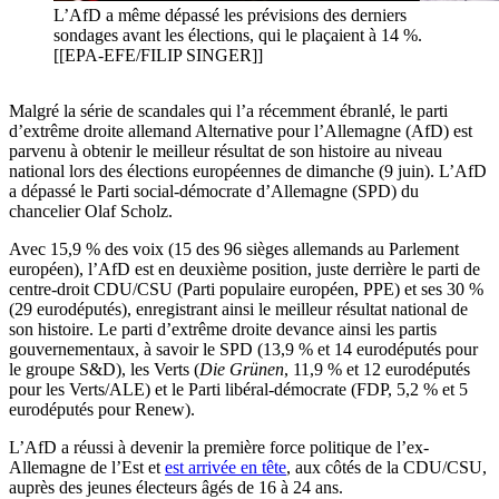
L’AfD a même dépassé les prévisions des derniers
sondages avant les élections, qui le plaçaient à 14 %.
[[EPA-EFE/FILIP SINGER]]
Malgré la série de scandales qui l’a récemment ébranlé, le parti
d’extrême droite allemand Alternative pour l’Allemagne (AfD) est
parvenu à obtenir le meilleur résultat de son histoire au niveau
national lors des élections européennes de dimanche (9 juin). L’AfD
a dépassé le Parti social-démocrate d’Allemagne (SPD) du
chancelier Olaf Scholz.
Avec 15,9 % des voix (15 des 96 sièges allemands au Parlement
européen), l’AfD est en deuxième position, juste derrière le parti de
centre-droit CDU/CSU (Parti populaire européen, PPE) et ses 30 %
(29 eurodéputés), enregistrant ainsi le meilleur résultat national de
son histoire. Le parti d’extrême droite devance ainsi les partis
gouvernementaux, à savoir le SPD (13,9 % et 14 eurodéputés pour
le groupe S&D), les Verts (
Die Grünen
, 11,9 % et 12 eurodéputés
pour les Verts/ALE) et le Parti libéral-démocrate (FDP, 5,2 % et 5
eurodéputés pour Renew).
L’AfD a réussi à devenir la première force politique de l’ex-
Allemagne de l’Est et
est arrivée en tête
, aux côtés de la CDU/CSU,
auprès des jeunes électeurs âgés de 16 à 24 ans.