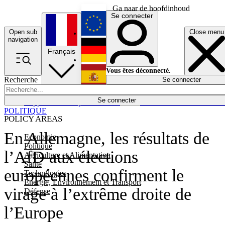
Ga naar de hoofdinhoud
Se connecter
Open sub
Close menu
English
navigation
Français
Deutsch
Vous êtes déconnecté.
Recherche
Se connecter
Español
Lumières éteintes
Se connecter
Rapporteur
Politique
Économie
Newsletters
Evénements
Em
POLITIQUE
POLICY AREAS
En Allemagne, les résultats de
Economie
Politique
l’AfD aux élections
Agriculture et Alimentation
Santé
européennes confirment le
Technologies
Energie, Environnement et Transport
virage à l’extrême droite de
Défense
l’Europe