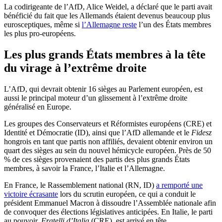
La codirigeante de l’AfD, Alice Weidel, a déclaré que le parti avait
bénéficié du fait que les Allemands étaient devenus beaucoup plus
eurosceptiques, même si
l’Allemagne reste
l’un des États membres
les plus pro-européens.
Les plus grands États membres à la tête
du virage à l’extrême droite
L’AfD, qui devrait obtenir 16 sièges au Parlement européen, est
aussi le principal moteur d’un glissement à l’extrême droite
généralisé en Europe.
Les groupes des Conservateurs et Réformistes européens (CRE) et
Identité et Démocratie (ID), ainsi que l’AfD allemande et le
Fidesz
hongrois en tant que partis non affiliés, devaient obtenir environ un
quart des sièges au sein du nouvel hémicycle européen. Près de 50
% de ces sièges provenaient des partis des plus grands États
membres, à savoir la France, l’Italie et l’Allemagne.
En France, le Rassemblement national (RN, ID)
a remporté une
victoire écrasante
lors du scrutin européen, ce qui a conduit le
président Emmanuel Macron à dissoudre l’Assemblée nationale afin
de convoquer des élections législatives anticipées. En Italie, le parti
au pouvoir,
Fratelli d’Italia
(CRE), est arrivé en tête.