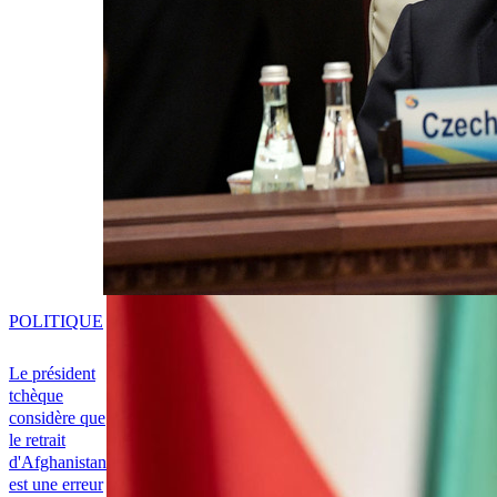
POLITIQUE
Le président
tchèque
considère que
le retrait
d'Afghanistan
est une erreur