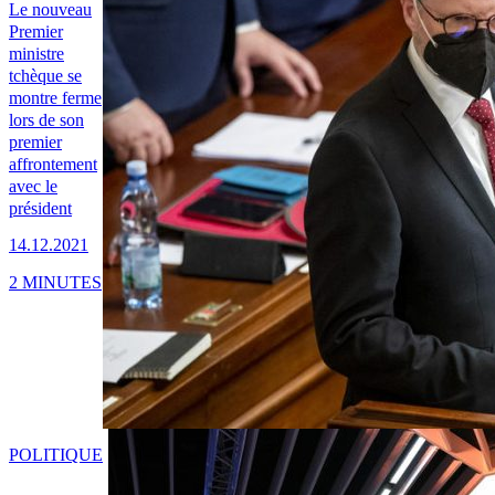
Le nouveau
Premier
ministre
tchèque se
montre ferme
lors de son
premier
affrontement
avec le
président
14.12.2021
2 MINUTES
POLITIQUE