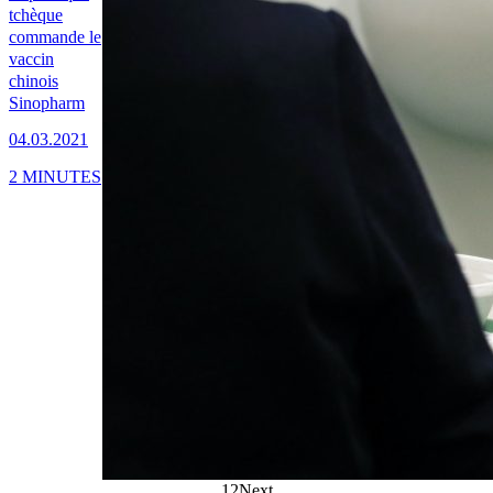
tchèque
commande le
vaccin
chinois
Sinopharm
04.03.2021
2 MINUTES
1
2
Next