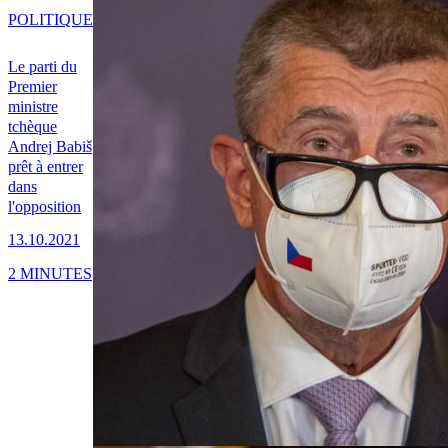
POLITIQUE
Le parti du
Premier
ministre
tchèque
Andrej Babiš
prêt à entrer
dans
l'opposition
13.10.2021
2 MINUTES