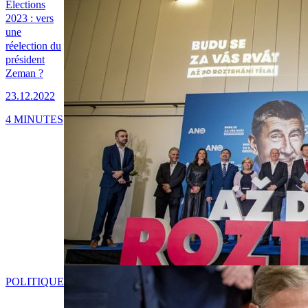
Élections
2023 : vers
une
réelection du
président
Zeman ?
23.12.2022
4 MINUTES
POLITIQUE