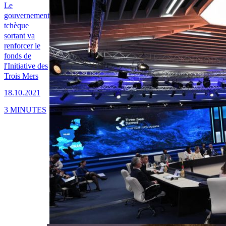
Le
gouvernement
tchèque
sortant va
renforcer le
fonds de
l'Initiative des
Trois Mers
18.10.2021
3 MINUTES