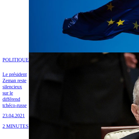
POLITIQUE
Le président
Zeman reste
silencieux
sur le
différend
tchéco-russe
23.04.2021
2 MINUTES