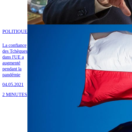
POLITIQUE
La confiance
des Tchèques
dans l'UE a
augmenté
pendant la
pandémie
04.05.2021
2 MINUTES