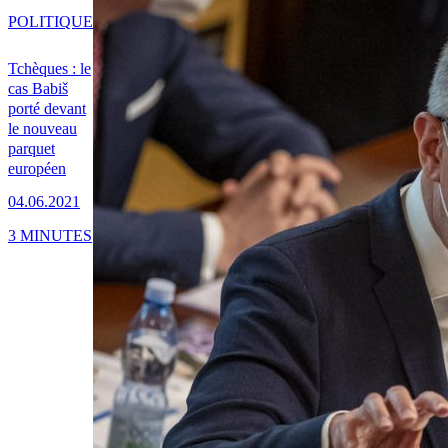
POLITIQUE
Tchèques : le
cas Babiš
porté devant
le nouveau
parquet
européen
04.06.2021
3 MINUTES