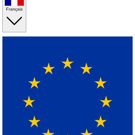
Français