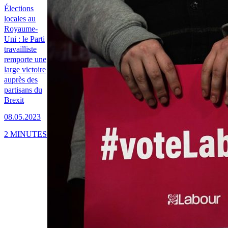
Élections
locales au
Royaume-
Uni : le Parti
travailliste
remporte une
large victoire
auprès des
partisans du
Brexit
08.05.2023
2 MINUTES