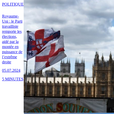
POLITIQUE
Royaume-
Uni : le Parti
travailliste
remporte les
élections,
aidé par la
montée en
puissance de
l’extrême
droite
05.07.2024
5 MINUTES