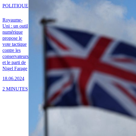
POLITIQUE
Royaume-
Uni : un outil
numérique
propose le
vote tactique
contre les
conservateurs
et le parti de
Nigel Farage
18.06.2024
2 MINUTES