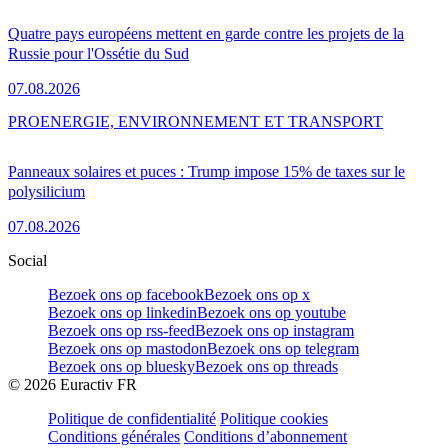
Quatre pays européens mettent en garde contre les projets de la
Russie pour l'Ossétie du Sud
07.08.2026
PRO
ENERGIE, ENVIRONNEMENT ET TRANSPORT
Panneaux solaires et puces : Trump impose 15% de taxes sur le
polysilicium
07.08.2026
Social
Bezoek ons op facebook
Bezoek ons op x
Bezoek ons op linkedin
Bezoek ons op youtube
Bezoek ons op rss-feed
Bezoek ons op instagram
Bezoek ons op mastodon
Bezoek ons op telegram
Bezoek ons op bluesky
Bezoek ons op threads
©
2026
Euractiv FR
Politique de confidentialité
Politique cookies
Conditions générales
Conditions d’abonnement