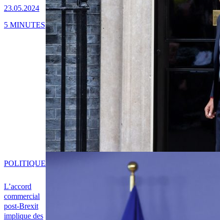
23.05.2024
5 MINUTES
POLITIQUE
L’accord
commercial
post-Brexit
implique des