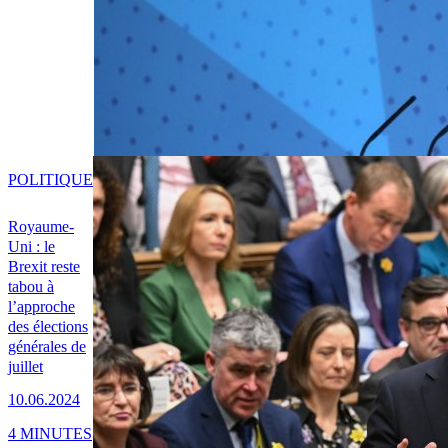
POLITIQUE
Royaume-
Uni : le
Brexit reste
tabou à
l’approche
des élections
générales de
juillet
10.06.2024
4 MINUTES