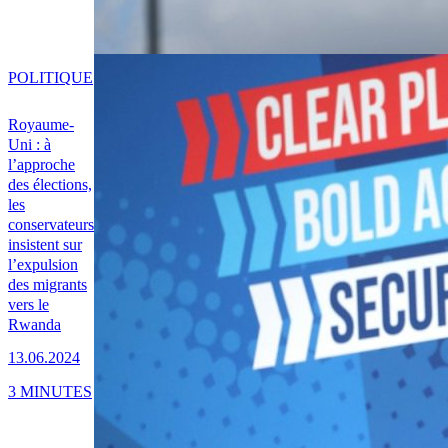
POLITIQUE
Royaume-
Uni : à
l’approche
des élections,
les
conservateurs
insistent sur
l’expulsion
des migrants
vers le
Rwanda
13.06.2024
3 MINUTES