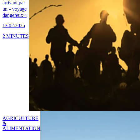
arrivant par
un « voyage
dangereux »
13.02.2025
2 MINUTES
AGRICULTURE
&
ALIMENTATION