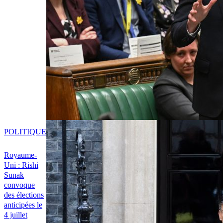
POLITIQUE
Royaume-
Uni : Rishi
Sunak
convoque
des élections
anticipées le
4 juillet