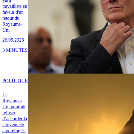
Parti
travailliste en
faveur d'un
retour du
Royaume-
Uni
26.05.2026
3 MINUTES
POLITIQUE
Le
Royaume-
Uni pourrait
refuser
d’accorder la
citoyenneté
aux réfugiés