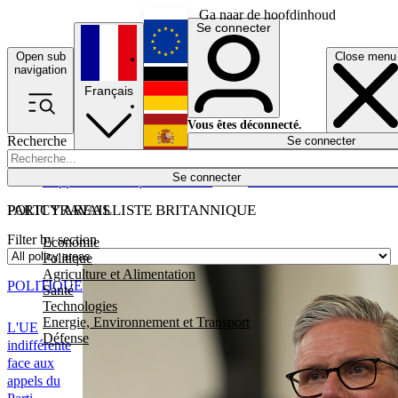
Ga naar de hoofdinhoud
Se connecter
Open sub
Close menu
English
navigation
Français
Deutsch
Vous êtes déconnecté.
Recherche
Se connecter
Español
Lumières éteintes
Se connecter
Rapporteur
Politique
Économie
Newsletters
Evénements
Em
POLICY AREAS
PARTI TRAVAILLISTE BRITANNIQUE
Filter by section
Economie
Politique
Agriculture et Alimentation
POLITIQUE
Santé
Technologies
Energie, Environnement et Transport
L'UE
Défense
indifférente
face aux
appels du