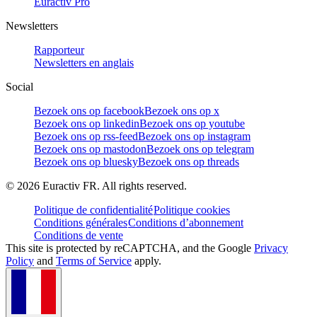
Euractiv Pro
Newsletters
Rapporteur
Newsletters en anglais
Social
Bezoek ons op facebook
Bezoek ons op x
Bezoek ons op linkedin
Bezoek ons op youtube
Bezoek ons op rss-feed
Bezoek ons op instagram
Bezoek ons op mastodon
Bezoek ons op telegram
Bezoek ons op bluesky
Bezoek ons op threads
©
2026
Euractiv FR. All rights reserved.
Politique de confidentialité
Politique cookies
Conditions générales
Conditions d’abonnement
Conditions de vente
This site is protected by reCAPTCHA, and the Google
Privacy
Policy
and
Terms of Service
apply.