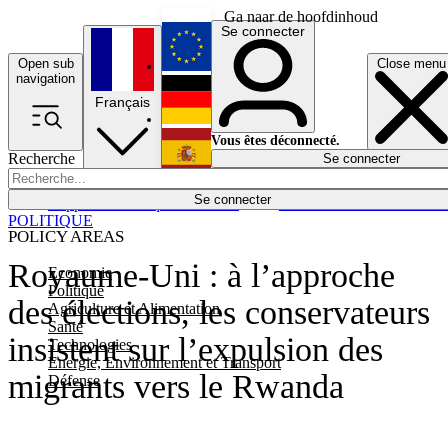
Ga naar de hoofdinhoud
Se connecter
Open sub
Close menu
English
navigation
Français
Deutsch
Vous êtes déconnecté.
Recherche
Se connecter
Español
Lumières éteintes
Se connecter
Rapporteur
Politique
Économie
Newsletters
Evénements
Em
POLITIQUE
POLICY AREAS
Royaume-Uni : à l’approche
Economie
Politique
des élections, les conservateurs
Agriculture et Alimentation
Santé
insistent sur l’expulsion des
Technologies
Energie, Environnement et Transport
migrants vers le Rwanda
Défense