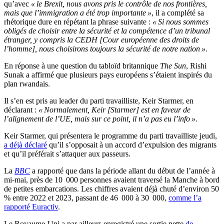
qu’avec
« le Brexit, nous avons pris le contrôle de nos frontières,
mais que l’immigration a été trop importante »
, il a complété sa
rhétorique dure en répétant la phrase suivante :
« Si nous sommes
obligés de choisir entre la sécurité et la compétence d’un tribunal
étranger, y compris la CEDH [Cour européenne des droits de
l’homme], nous choisirons toujours la sécurité de notre nation ».
En réponse à une question du tabloïd britannique
The Sun
, Rishi
Sunak a affirmé que plusieurs pays européens s’étaient inspirés du
plan rwandais.
Il s’en est pris au leader du parti travailliste, Keir Starmer, en
déclarant :
« Normalement, Keir [Starmer] est en faveur de
l’alignement de l’UE, mais sur ce point, il n’a pas eu l’info ».
Keir Starmer, qui présentera le programme du parti travailliste jeudi,
a déjà déclaré
qu’il s’opposait à un accord d’expulsion des migrants
et qu’il préférait s’attaquer aux passeurs.
La
BBC
a rapporté que dans la période allant du début de l’année à
mi-mai, près de 10 000 personnes avaient traversé la Manche à bord
de petites embarcations. Les chiffres avaient déjà chuté d’environ 50
% entre 2022 et 2023, passant de 46 000 à 30 000,
comme l’a
rapporté Euractiv
.
Le Royaume-Uni a par ailleurs enregistré une sortie nette
de