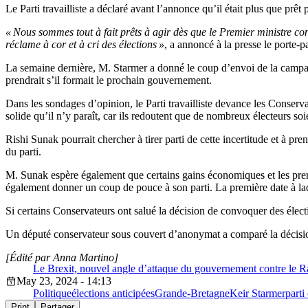
Le Parti travailliste a déclaré avant l’annonce qu’il était plus que prêt 
« Nous sommes tout à fait prêts à agir dès que le Premier ministre c
réclame à cor et à cri des élections »
, a annoncé à la presse le porte-p
La semaine dernière, M. Starmer a donné le coup d’envoi de la campag
prendrait s’il formait le prochain gouvernement.
Dans les sondages d’opinion, le Parti travailliste devance les Conser
solide qu’il n’y paraît, car ils redoutent que de nombreux électeurs soi
Rishi Sunak pourrait chercher à tirer parti de cette incertitude et à pr
du parti.
M. Sunak espère également que certains gains économiques et les prem
également donner un coup de pouce à son parti. La première date à laqu
Si certains Conservateurs ont salué la décision de convoquer des électio
Un député conservateur sous couvert d’anonymat a comparé la décision
[Édité par Anna Martino]
Le Brexit, nouvel angle d’attaque du gouvernement contre le 
May 23, 2024 - 14:13
Politique
élections anticipées
Grande-Bretagne
Keir Starmer
parti
Print
Partager