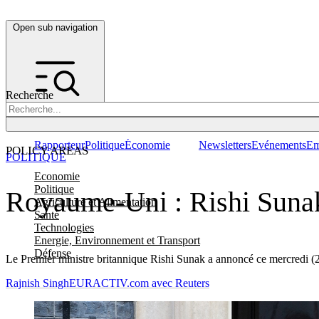
Open sub navigation
Recherche
Rapporteur
Politique
Économie
Newsletters
Evénements
Em
POLICY AREAS
POLITIQUE
Economie
Politique
Royaume-Uni : Rishi Sunak 
Agriculture et Alimentation
Santé
Technologies
Energie, Environnement et Transport
Défense
Le Premier ministre britannique Rishi Sunak a annoncé ce mercredi (22 m
Rajnish Singh
EURACTIV.com avec Reuters