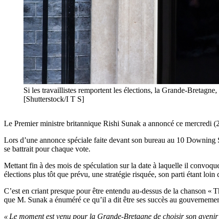
Si les travaillistes remportent les élections, la Grande-Bretagne
[Shutterstock/I T S]
Le Premier ministre britannique Rishi Sunak a annoncé ce mercredi (22 m
Lors d’une annonce spéciale faite devant son bureau au 10 Downing Stree
se battrait pour chaque vote.
Mettant fin à des mois de spéculation sur la date à laquelle il convoq
élections plus tôt que prévu, une stratégie risquée, son parti étant loin 
C’est en criant presque pour être entendu au-dessus de la chanson « 
que M. Sunak a énuméré ce qu’il a dit être ses succès au gouvernement
« Le moment est venu pour la Grande-Bretagne de choisir son avenir