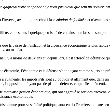
e gagnerai votre confiance et je vous prouverai que seul un gouvernemen
 l’inverse, avait toujours choisi la
« solution de facilité »
et n’avait pas 
illiste, et il est aussi quelque peu isolé de certains membres de son parti
 que la baisse de l’inflation et la croissance économique la plus rapide 
nouveau mandat.
ns il y a moins de deux ans et, depuis lors, s’est efforcé de définir ce q
e électorale, l’économie et la défense s’annonçant comme sujets de pré
ts à augmenter les impôts s’ils sont au pouvoir et affirment que, dans 
urs, l’opposition n’ayant pas de plan de défense, ce qu’elle a démenti.
e mauvaise gestion économique, qui ont aggravé le sort des citoyens, et
 croissance économique.
efois connue pour sa stabilité politique, aura eu six Premiers ministres e