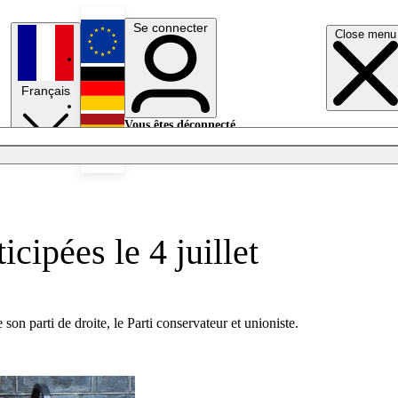
Se connecter
Close menu
English
Français
Deutsch
Vous êtes déconnecté.
Se connecter
Español
Lumières éteintes
ipées le 4 juillet
on parti de droite, le Parti conservateur et unioniste.