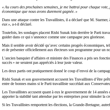
« Au cours des prochaines semaines, je me battrai pour chaque vote, j
économique que nous avons durement gagnée. »
Dans une attaque contre les Travaillistes, il a déclaré que M. Starmer, à
eux »
, a-t-il déclaré.
Toutefois, les sondages placent Rishi Sunak loin derrière le Parti trava
guider dans ce qui s’annonce comme une campagne peu glorieuse.
Mais il semble avoir décidé qu’avec certains progrès économiques, tels
et de présenter officiellement aux électeurs son programme pour un 
L’ancien banquier d’affaires et ministre des Finances a pris ses fonctio
succès » ne seraient pas appréciés à leur juste valeur.
Les deux partis ont pratiquement donné le coup d’envoi de la campagn
Rishi Sunak et son gouvernement accusent les Travaillistes d’être prê
entre de bonnes mains si le Parti travailliste succédait aux Conservate
Les Travaillistes accusent quant à eux le gouvernement de 14 années d
apporter la stabilité tant attendue par les entreprises pour stimuler la
Si les Travaillistes remportent les élections, la Grande-Bretagne, autr