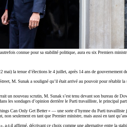
, autrefois connue pour sa stabilité politique, aura eu six Premiers minis
ai) la tenue d’élections le 4 juillet, après 14 ans de gouvernement de s
t, M. Sunak a souligné qu’il était arrivé au pouvoir pour rétablir la sta
uerait un nouveau scrutin, M. Sunak s’est tenu devant son bureau de Dow
dans les sondages d’opinion derrière le Parti travailliste, le principal pa
Things Can Only Get Better » — une sorte d’hymne du Parti travailliste 
, non seulement en tant que Premier ministre, mais aussi en tant qu’an
 »
, a-t-il affirmé, décrivant ce choix comme une alternative entre la stabil