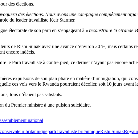
pour des élections.
onvoquera des élections. Nous avons une campagne complètement organis
arole du leader travailliste Keir Starmer.
ne électorale de son parti en s’engageant à
« reconstruire la Grande-B
vateurs de Rishi Sunak avec une avance d’environ 20 %, mais certains res
ent encore indécis.
endre le Parti travailliste à contre-pied, ce dernier n’ayant pas encore a
ières expulsions de son plan phare en matière d’immigration, qui cons
elle ces vols vers le Rwanda pourraient décoller, soit 10 jours avant le
ns, tous n’étaient pas satisfaits.
 du Premier ministre à une pulsion suicidaire.
Rassemblement national
 conservateur britannique
parti travailliste britannique
Rishi Sunak
Royau