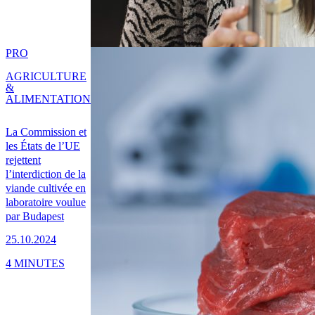
PRO
AGRICULTURE
&
ALIMENTATION
La Commission et
les États de l’UE
rejettent
l’interdiction de la
viande cultivée en
laboratoire voulue
par Budapest
25.10.2024
4 MINUTES