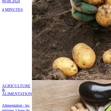
09.08.2024
4 MINUTES
AGRICULTURE
&
ALIMENTATION
Alimentation : les
régimes à base de