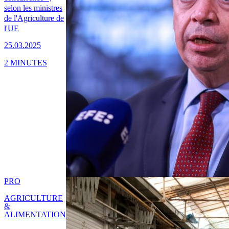
selon les ministres
de l'Agriculture de
l'UE
25.03.2025
2 MINUTES
PRO
AGRICULTURE
&
ALIMENTATION