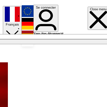
Se connecter
Close menu
English
Français
Deutsch
Vous êtes déconnecté.
Se connecter
Español
Lumières éteintes