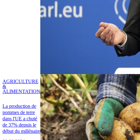
AGRICULTURE
&
ALIMENTATION
La production de
pommes de terre
dans l'UE a chuté
de 37% depuis le
début du millénaire