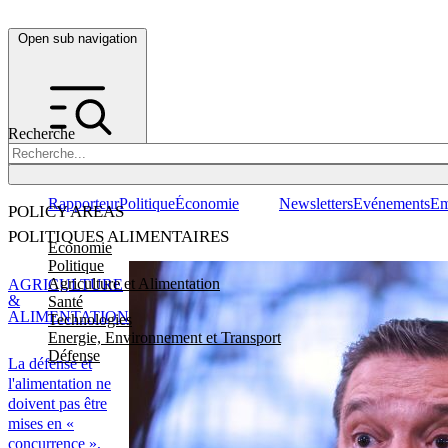
Open sub navigation
Recherche
Rapporteur
Politique
Économie
Newsletters
Evénements
Em
POLICY AREAS
POLITIQUES ALIMENTAIRES
Economie
Politique
Agriculture et Alimentation
AGRICULTURE
&
Santé
ALIMENTATION
Technologies
Energie, Environnement et Transport
Défense
La défense et
l'alimentation ne
doivent pas être
mises en «
concurrence »,