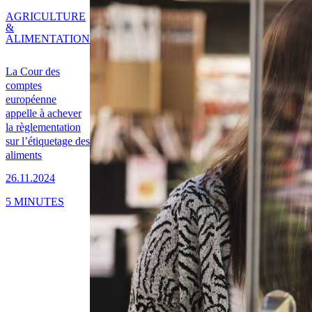
AGRICULTURE
&
ALIMENTATION
La Cour des
comptes
européenne
appelle à achever
la règlementation
sur l’étiquetage des
aliments
26.11.2024
5 MINUTES