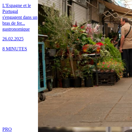
L'Espagne et le
Portugal
s'engagent dans un
bras de fer...
gastronomique
26.02.2025
8 MINUTES
PRO