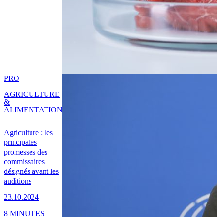
PRO
AGRICULTURE
&
ALIMENTATION
Agriculture : les
principales
promesses des
commissaires
désignés avant les
auditions
23.10.2024
8 MINUTES