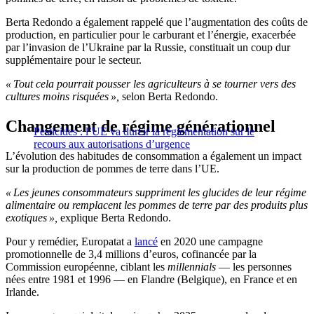
Berta Redondo a également rappelé que l’augmentation des coûts de
production, en particulier pour le carburant et l’énergie, exacerbée
par l’invasion de l’Ukraine par la Russie, constituait un coup dur
supplémentaire pour le secteur.
« Tout cela pourrait pousser les agriculteurs à se tourner vers des
cultures moins risquées »,
selon Berta Redondo.
Changement de régime générationnel
Pesticides : l’UE va durcir la règlementation sur le
recours aux autorisations d’urgence
L’évolution des habitudes de consommation a également un impact
sur la production de pommes de terre dans l’UE.
« Les jeunes consommateurs suppriment les glucides de leur régime
alimentaire ou remplacent les pommes de terre par des produits plus
exotiques »,
explique Berta Redondo.
Pour y remédier, Europatat a
lancé
en 2020 une campagne
promotionnelle de 3,4 millions d’euros, cofinancée par la
Commission européenne, ciblant les
millennials
— les personnes
nées entre 1981 et 1996 — en Flandre (Belgique), en France et en
Irlande.