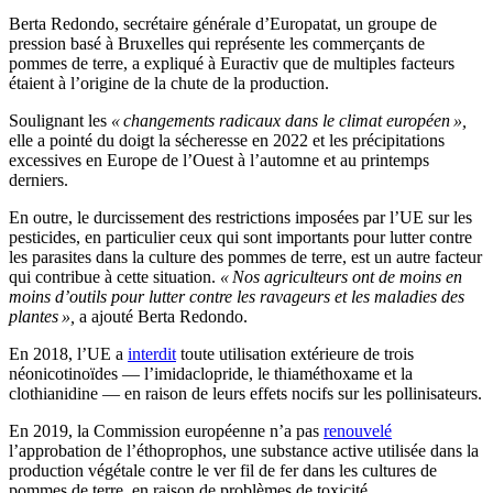
Berta Redondo, secrétaire générale d’Europatat, un groupe de
pression basé à Bruxelles qui représente les commerçants de
pommes de terre, a expliqué à Euractiv que de multiples facteurs
étaient à l’origine de la chute de la production.
Soulignant les
« changements radicaux dans le climat européen »,
elle a pointé du doigt la sécheresse en 2022 et les précipitations
excessives en Europe de l’Ouest à l’automne et au printemps
derniers.
En outre, le durcissement des restrictions imposées par l’UE sur les
pesticides, en particulier ceux qui sont importants pour lutter contre
les parasites dans la culture des pommes de terre, est un autre facteur
qui contribue à cette situation.
« Nos agriculteurs ont de moins en
moins d’outils pour lutter contre les ravageurs et les maladies des
plantes »,
a ajouté Berta Redondo.
En 2018, l’UE a
interdit
toute utilisation extérieure de trois
néonicotinoïdes — l’imidaclopride, le thiaméthoxame et la
clothianidine — en raison de leurs effets nocifs sur les pollinisateurs.
En 2019, la Commission européenne n’a pas
renouvelé
l’approbation de l’éthoprophos, une substance active utilisée dans la
production végétale contre le ver fil de fer dans les cultures de
pommes de terre, en raison de problèmes de toxicité.