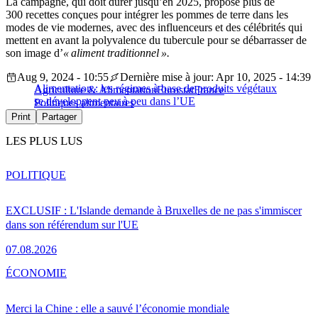
La campagne, qui doit durer jusqu’en 2025, propose plus de
300 recettes conçues pour intégrer les pommes de terre dans les
modes de vie modernes, avec des influenceurs et des célébrités qui
mettent en avant la polyvalence du tubercule pour se débarrasser de
son image d’
« aliment traditionnel ».
Aug 9, 2024 - 10:55
Dernière mise à jour: Apr 10, 2025 - 14:39
Alimentation : les régimes à base de produits végétaux
Agriculture & Alimentation
Eurostat
France
se développent peu à peu dans l’UE
Politiques alimentaires
Print
Partager
LES PLUS LUS
POLITIQUE
EXCLUSIF : L'Islande demande à Bruxelles de ne pas s'immiscer
dans son référendum sur l'UE
07.08.2026
ÉCONOMIE
Merci la Chine : elle a sauvé l’économie mondiale