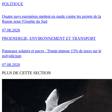
POLITIQUE
Quatre pays européens mettent en garde contre les projets de la
Russie pour l'Ossétie du Sud
07.08.2026
PRO
ENERGIE, ENVIRONNEMENT ET TRANSPORT
Panneaux solaires et puces : Trump impose 15% de taxes sur le
polysilicium
07.08.2026
PLUS DE CETTE SECTION