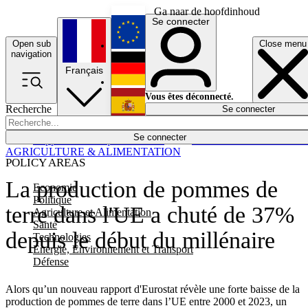
Ga naar de hoofdinhoud
Se connecter
Open sub
Close menu
English
navigation
Français
Deutsch
Vous êtes déconnecté.
Recherche
Se connecter
Español
Lumières éteintes
Se connecter
Rapporteur
Politique
Économie
Newsletters
Evénements
Em
AGRICULTURE & ALIMENTATION
POLICY AREAS
La production de pommes de
Economie
Politique
terre dans l'UE a chuté de 37%
Agriculture et Alimentation
Santé
depuis le début du millénaire
Technologies
Energie, Environnement et Transport
Défense
Alors qu’un nouveau rapport d'Eurostat révèle une forte baisse de la
production de pommes de terre dans l’UE entre 2000 et 2023, un