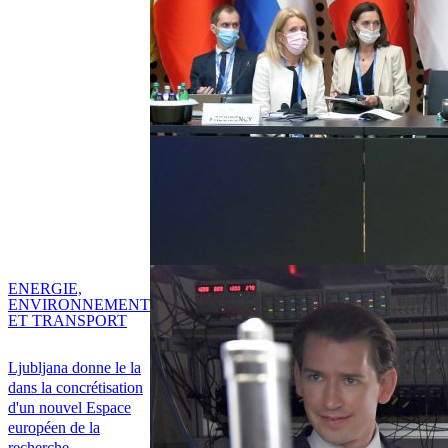
ENERGIE,
ENVIRONNEMENT
ET TRANSPORT
Ljubljana donne le la
dans la concrétisation
d'un nouvel Espace
européen de la
recherche