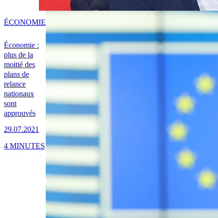
ÉCONOMIE
Économie :
plus de la
moitié des
plans de
relance
nationaux
sont
approuvés
29.07.2021
4 MINUTES