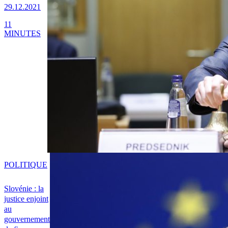
29.12.2021
11
MINUTES
POLITIQUE
Slovénie : la
justice enjoint
au
gouvernement