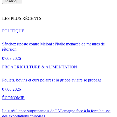
Loading...
LES PLUS RÉCENTS
POLITIQUE
Sánchez riposte contre Meloni : l'Italie menacée de mesures de
rétorsion
07.08.2026
PRO
AGRICULTURE & ALIMENTATION
Poulets, bovins et ours polaires : la grippe aviaire se propage
07.08.2026
ÉCONOMIE
La « résilience surprenante » de l'Allemagne face à la forte hausse
des exportations chinoises