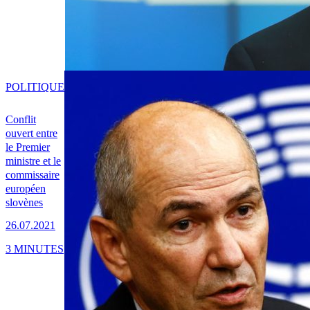
POLITIQUE
Conflit
ouvert entre
le Premier
ministre et le
commissaire
européen
slovènes
26.07.2021
3 MINUTES