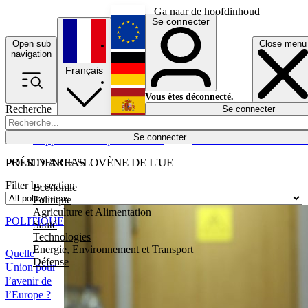
Ga naar de hoofdinhoud
Se connecter
Open sub
Close menu
English
navigation
Français
Deutsch
Vous êtes déconnecté.
Recherche
Se connecter
Español
Lumières éteintes
Se connecter
Rapporteur
Politique
Économie
Newsletters
Evénements
Em
POLICY AREAS
PRÉSIDENCE SLOVÈNE DE L'UE
Filter by section
Economie
Politique
Agriculture et Alimentation
POLITIQUE
Santé
Technologies
Energie, Environnement et Transport
Quelle
Défense
Union pour
l’avenir de
l’Europe ?