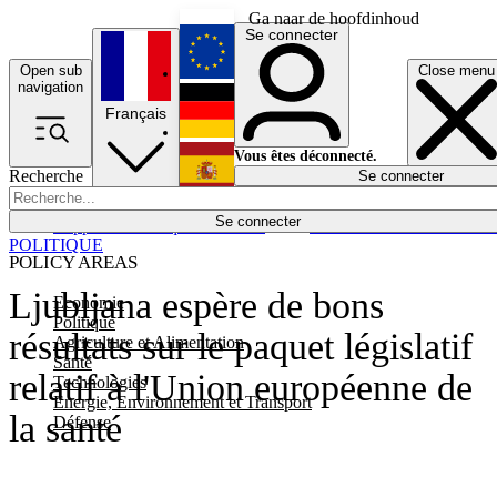
Ga naar de hoofdinhoud
Se connecter
Open sub
Close menu
English
navigation
Français
Deutsch
Vous êtes déconnecté.
Recherche
Se connecter
Español
Lumières éteintes
Se connecter
Rapporteur
Politique
Économie
Newsletters
Evénements
Em
POLITIQUE
POLICY AREAS
Ljubljana espère de bons
Economie
Politique
résultats sur le paquet législatif
Agriculture et Alimentation
Santé
relatif à l'Union européenne de
Technologies
Energie, Environnement et Transport
la santé
Défense