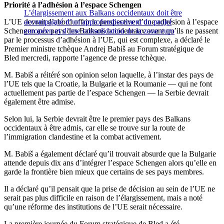
Priorité à l’adhésion à l’espace Schengen
L’élargissement aux Balkans occidentaux doit être
L’UE devrait d’abord offrir la perspective d’une adhésion à l’espace
accompagné d’un approfondissement du projet
Schengen aux pays des Balkans occidentaux avant qu’ils ne passent
européen et d’une consolidation de la zone euro
par le processus d’adhésion à l’UE, qui est complexe, a déclaré le
Premier ministre tchèque Andrej Babiš au Forum stratégique de
Bled mercredi, rapporte l’agence de presse tchèque.
M. Babiš a réitéré son opinion selon laquelle, à l’instar des pays de
l’UE tels que la Croatie, la Bulgarie et la Roumanie — qui ne font
actuellement pas partie de l’espace Schengen — la Serbie devrait
également être admise.
Selon lui, la Serbie devrait être le premier pays des Balkans
occidentaux à être admis, car elle se trouve sur la route de
l’immigration clandestine et la combat activement.
M. Babiš a également déclaré qu’il trouvait absurde que la Bulgarie
attende depuis dix ans d’intégrer l’espace Schengen alors qu’elle en
garde la frontière bien mieux que certains de ses pays membres.
Il a déclaré qu’il pensait que la prise de décision au sein de l’UE ne
serait pas plus difficile en raison de l’élargissement, mais a noté
qu’une réforme des institutions de l’UE serait nécessaire.
La première journée du Forum stratégique de Bled a été