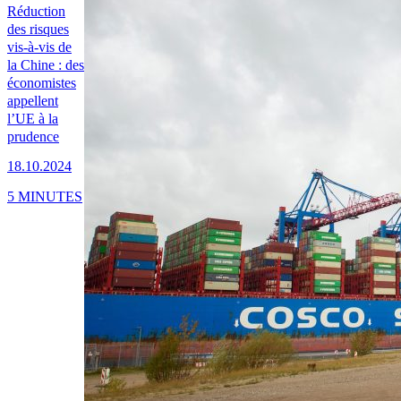
Réduction
des risques
vis-à-vis de
la Chine : des
économistes
appellent
l’UE à la
prudence
18.10.2024
5 MINUTES