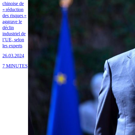
chinoise de
« réduction
des risques »
aggrave le
déclin
industriel de
l’UE, selon
les experts
26.03.2024
7 MINUTES