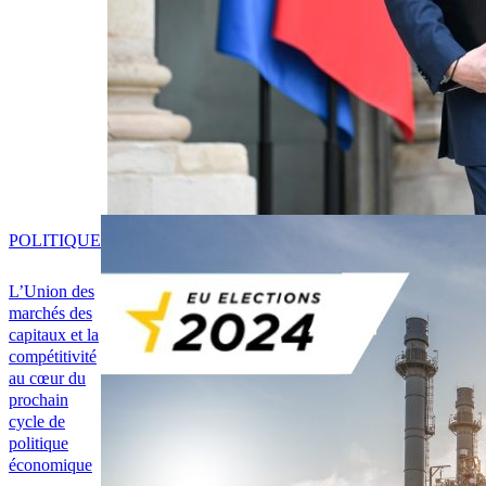
POLITIQUE
L’Union des
marchés des
capitaux et la
compétitivité
au cœur du
prochain
cycle de
politique
économique