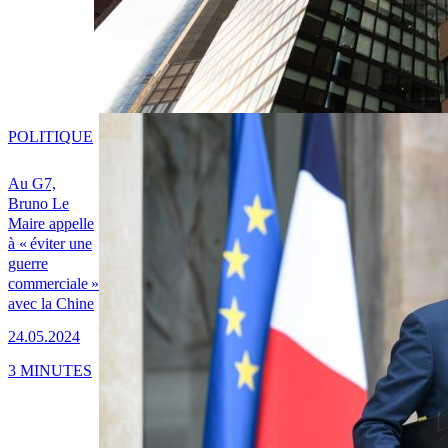
POLITIQUE
Au G7,
Bruno Le
Maire appelle
à « éviter une
guerre
commerciale »
avec la Chine
24.05.2024
3 MINUTES