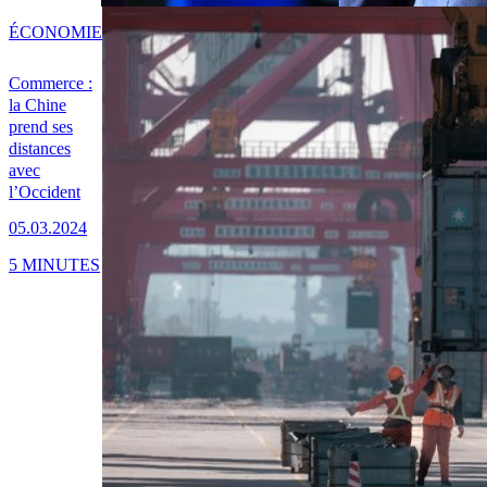
ÉCONOMIE
Commerce :
la Chine
prend ses
distances
avec
l’Occident
05.03.2024
5 MINUTES