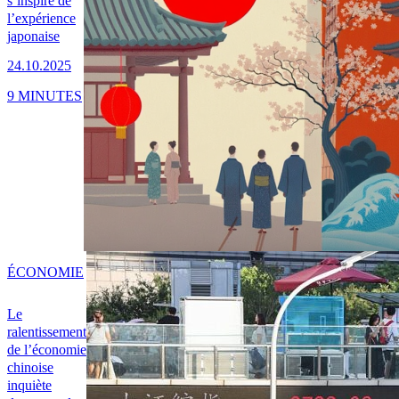
s’inspire de
l’expérience
japonaise
24.10.2025
9 MINUTES
ÉCONOMIE
Le
ralentissement
de l’économie
chinoise
inquiète