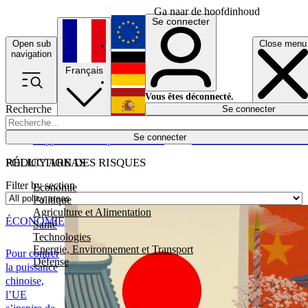
Ga naar de hoofdinhoud
Se connecter
Open sub
Close menu
English
navigation
Français
Deutsch
Vous êtes déconnecté.
Recherche
Se connecter
Español
Lumières éteintes
Se connecter
Rapporteur
Politique
Économie
Newsletters
Evénements
Em
POLICY AREAS
RÉDUCTION DES RISQUES
Filter by section
Economie
Politique
Agriculture et Alimentation
ÉCONOMIE
Santé
Technologies
Energie, Environnement et Transport
Pour contrer
Défense
la puissance
chinoise,
l’UE