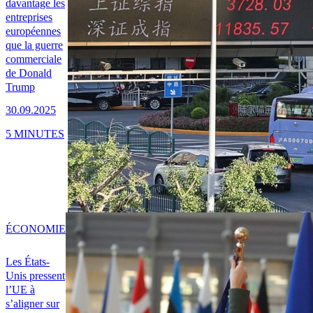
davantage les
entreprises
européennes
que la guerre
commerciale
de Donald
Trump
30.09.2025
5 MINUTES
ÉCONOMIE
Les États-
Unis pressent
l’UE à
s’aligner sur