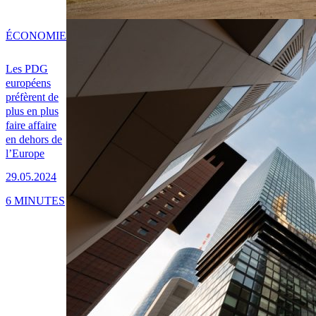
ÉCONOMIE
Les PDG
européens
préfèrent de
plus en plus
faire affaire
en dehors de
l’Europe
29.05.2024
6 MINUTES