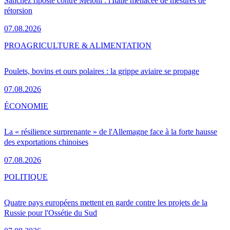
Sánchez riposte contre Meloni : l'Italie menacée de mesures de
rétorsion
07.08.2026
PRO
AGRICULTURE & ALIMENTATION
Poulets, bovins et ours polaires : la grippe aviaire se propage
07.08.2026
ÉCONOMIE
La « résilience surprenante » de l'Allemagne face à la forte hausse
des exportations chinoises
07.08.2026
POLITIQUE
Quatre pays européens mettent en garde contre les projets de la
Russie pour l'Ossétie du Sud