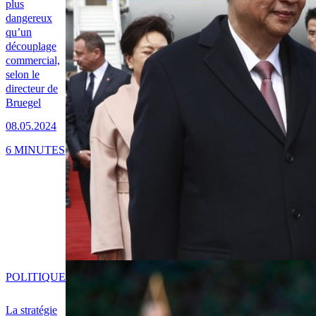
plus
dangereux
qu’un
découplage
commercial,
selon le
directeur de
Bruegel
08.05.2024
6 MINUTES
POLITIQUE
La stratégie