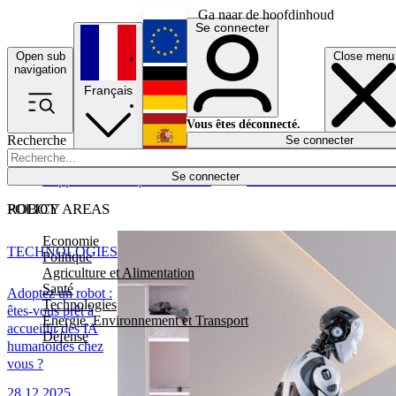
Ga naar de hoofdinhoud
Se connecter
Open sub
Close menu
English
navigation
Français
Deutsch
Vous êtes déconnecté.
Recherche
Se connecter
Español
Lumières éteintes
Se connecter
Rapporteur
Politique
Économie
Newsletters
Evénements
Em
POLICY AREAS
ROBOT
Economie
TECHNOLOGIES
Politique
Agriculture et Alimentation
Santé
Adoptez un robot :
Technologies
êtes-vous prêt à
Energie, Environnement et Transport
accueillir des IA
Défense
humanoïdes chez
vous ?
28.12.2025