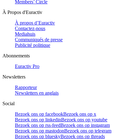
Members’ Circle
À Propos d'Euractiv
À propos d’Euractiv
Contactez-nous
Mediahuis
Communiqués de presse
Publicité politique
Abonnements
Euractiv Pro
Newsletters
Rapporteur
Newsletters en anglais
Social
Bezoek ons op facebook
Bezoek ons op x
Bezoek ons op linkedin
Bezoek ons op youtube
Bezoek ons op rss-feed
Bezoek ons op instagram
Bezoek ons op mastodon
Bezoek ons op telegram
Bezoek ons op bluesky
Bezoek ons op threads