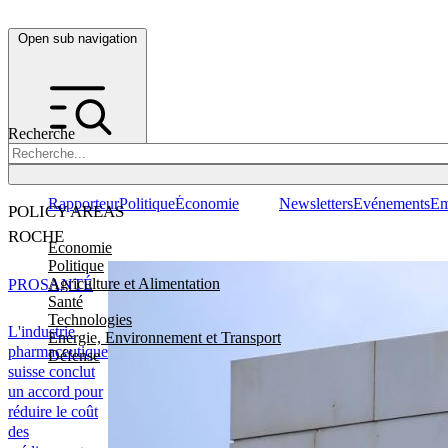
Open sub navigation
Recherche
Rapporteur
Politique
Économie
Newsletters
Evénements
Em
POLICY AREAS
ROCHE
Economie
Politique
Agriculture et Alimentation
PRO
SANTÉ
Santé
Technologies
L'industrie
Energie, Environnement et Transport
pharmaceutique
Défense
suisse conclut
un accord pour
réduire le coût
des