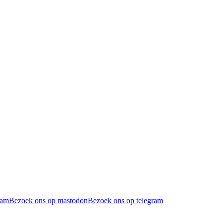
ram
Bezoek ons op mastodon
Bezoek ons op telegram