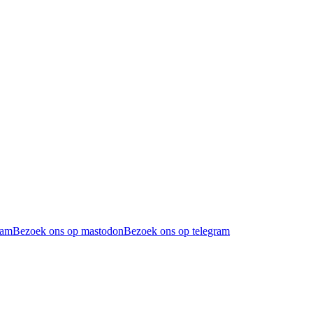
ram
Bezoek ons op mastodon
Bezoek ons op telegram