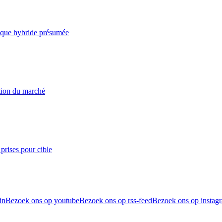
taque hybride présumée
ation du marché
prises pour cible
in
Bezoek ons op youtube
Bezoek ons op rss-feed
Bezoek ons op instag