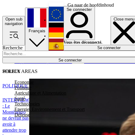
Ga naar de hoofdinhoud
Se connecter
Open sub
Close menu
English
navigation
Français
Deutsch
Vous êtes déconnecté.
Recherche
Se connecter
Español
Lumières éteintes
Se connecter
Rapporteur
Politique
Économie
Newsletters
Evénements
Em
POLICY AREAS
SERBIA
Economie
POLITIQUE
Politique
Agriculture et Alimentation
Santé
INTERVIEW
Technologies
: Le
Energie, Environnement et Transport
Monténégro
Défense
ne devrait pas
avoir à
attendre trop