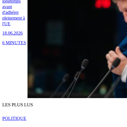
longtemps
avant
d'adhérer
pleinement à
l'UE
18.06.2026
6 MINUTES
LES PLUS LUS
POLITIQUE