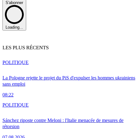
S'abonner
Loading...
LES PLUS RÉCENTS
POLITIQUE
La Pologne rejette le projet du PiS d'expulser les hommes ukrainiens
sans emploi
08:22
POLITIQUE
Sánchez riposte contre Meloni : l'Italie menacée de mesures de
rétorsion
07.08.2026