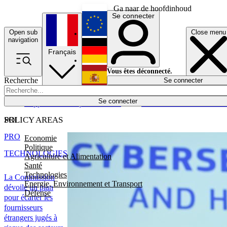
Ga naar de hoofdinhoud
Se connecter
Open sub
Close menu
English
navigation
Français
Deutsch
Vous êtes déconnecté.
Recherche
Se connecter
Español
Lumières éteintes
Se connecter
Rapporteur
Politique
Économie
Newsletters
Evénements
Em
POLICY AREAS
SRI
PRO
Economie
Politique
TECHNOLOGIES
Agriculture et Alimentation
Santé
Technologies
La Commission
Energie, Environnement et Transport
dévoile un plan
Défense
pour écarter les
fournisseurs
étrangers jugés à