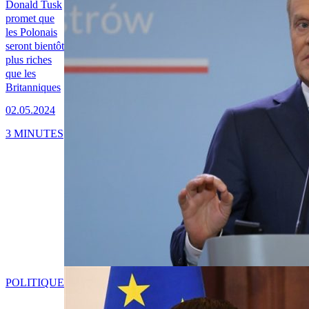
Donald Tusk
promet que
les Polonais
seront bientôt
plus riches
que les
Britanniques
02.05.2024
3 MINUTES
POLITIQUE