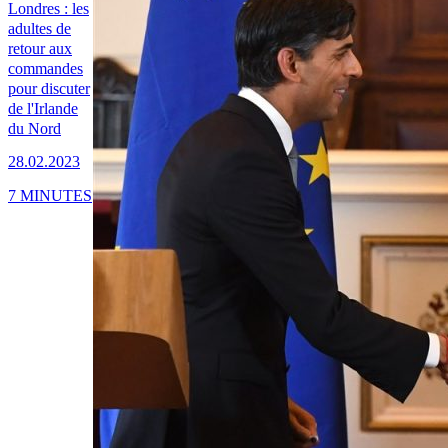
Londres : les
adultes de
retour aux
commandes
pour discuter
de l'Irlande
du Nord
28.02.2023
7 MINUTES