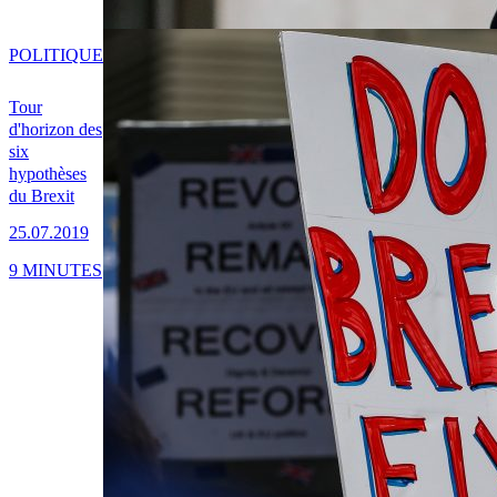
POLITIQUE
Tour
d'horizon des
six
hypothèses
du Brexit
25.07.2019
9 MINUTES