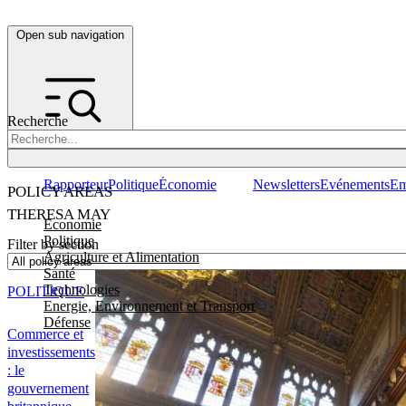
Open sub navigation
Recherche
Rapporteur
Politique
Économie
Newsletters
Evénements
Em
POLICY AREAS
THERESA MAY
Economie
Politique
Filter by section
Agriculture et Alimentation
Santé
Technologies
POLITIQUE
Energie, Environnement et Transport
Défense
Commerce et
investissements
: le
gouvernement