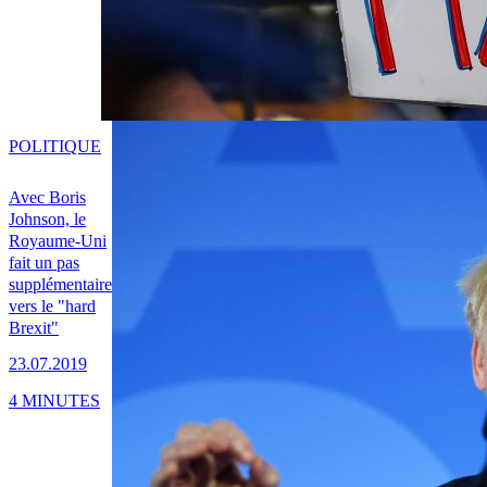
POLITIQUE
Avec Boris
Johnson, le
Royaume-Uni
fait un pas
supplémentaire
vers le "hard
Brexit"
23.07.2019
4 MINUTES