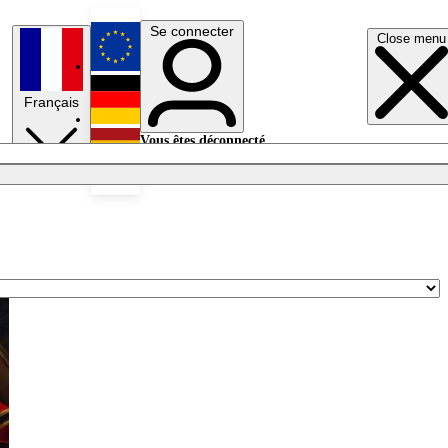
Se connecter
Close menu
English
Français
Deutsch
Vous êtes déconnecté.
Se connecter
Español
Lumières éteintes