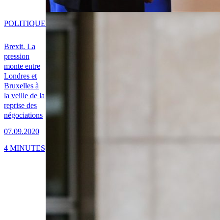
POLITIQUE
Brexit. La
pression
monte entre
Londres et
Bruxelles à
la veille de la
reprise des
négociations
07.09.2020
4 MINUTES