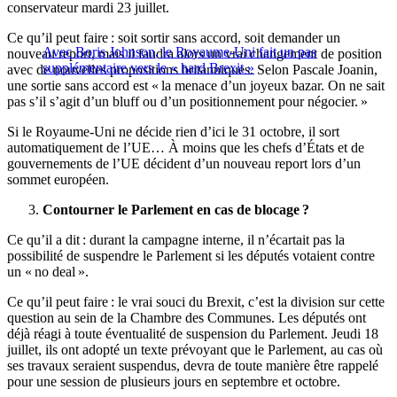
conservateur mardi 23 juillet.
Ce qu’il peut faire : soit sortir sans accord, soit demander un
Avec Boris Johnson, le Royaume-Uni fait un pas
nouveau report, mais il faudra alors un vrai changement de position
supplémentaire vers le « hard Brexit »
avec de nouvelles propositions britanniques. Selon Pascale Joanin,
une sortie sans accord est « la menace d’un joyeux bazar. On ne sait
pas s’il s’agit d’un bluff ou d’un positionnement pour négocier. »
Si le Royaume-Uni ne décide rien d’ici le 31 octobre, il sort
automatiquement de l’UE… À moins que les chefs d’États et de
gouvernements de l’UE décident d’un nouveau report lors d’un
sommet européen.
Contourner le Parlement en cas de blocage ?
Ce qu’il a dit : durant la campagne interne, il n’écartait pas la
possibilité de suspendre le Parlement si les députés votaient contre
un « no deal ».
Ce qu’il peut faire : le vrai souci du Brexit, c’est la division sur cette
question au sein de la Chambre des Communes. Les députés ont
déjà réagi à toute éventualité de suspension du Parlement. Jeudi 18
juillet, ils ont adopté un texte prévoyant que le Parlement, au cas où
ses travaux seraient suspendus, devra de toute manière être rappelé
pour une session de plusieurs jours en septembre et octobre.