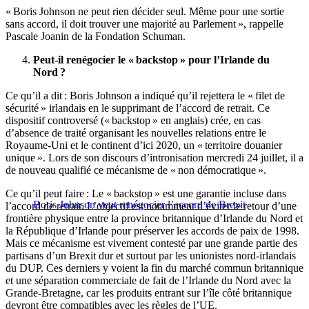
« Boris Johnson ne peut rien décider seul. Même pour une sortie
sans accord, il doit trouver une majorité au Parlement », rappelle
Pascale Joanin de la Fondation Schuman.
Peut-il renégocier le « backstop » pour l’Irlande du
Nord ?
Ce qu’il a dit : Boris Johnson a indiqué qu’il rejettera le « filet de
sécurité » irlandais en le supprimant de l’accord de retrait. Ce
dispositif controversé (« backstop » en anglais) crée, en cas
d’absence de traité organisant les nouvelles relations entre le
Royaume-Uni et le continent d’ici 2020, un « territoire douanier
unique ». Lors de son discours d’intronisation mercredi 24 juillet, il a
de nouveau qualifié ce mécanisme de « non démocratique ».
Ce qu’il peut faire : Le « backstop » est une garantie incluse dans
Boris Johnson veut renégocier l’accord de Brexit
l’accord de retrait. L’objectif est notamment d’éviter le retour d’une
frontière physique entre la province britannique d’Irlande du Nord et
la République d’Irlande pour préserver les accords de paix de 1998.
Mais ce mécanisme est vivement contesté par une grande partie des
partisans d’un Brexit dur et surtout par les unionistes nord-irlandais
du DUP. Ces derniers y voient la fin du marché commun britannique
et une séparation commerciale de fait de l’Irlande du Nord avec la
Grande-Bretagne, car les produits entrant sur l’île côté britannique
devront être compatibles avec les règles de l’UE.