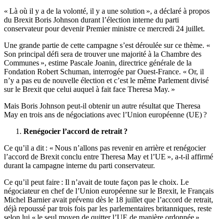
« Là où il y a de la volonté, il y a une solution », a déclaré à propos
du Brexit Boris Johnson durant l’élection interne du parti
conservateur pour devenir Premier ministre ce mercredi 24 juillet.
Une grande partie de cette campagne s’est déroulée sur ce thème. «
Son principal défi sera de trouver une majorité à la Chambre des
Communes », estime Pascale Joanin, directrice générale de la
Fondation Robert Schuman, interrogée par Ouest-France. « Or, il
n’y a pas eu de nouvelle élection et c’est le même Parlement divisé
sur le Brexit que celui auquel à fait face Theresa May. »
Mais Boris Johnson peut-il obtenir un autre résultat que Theresa
May en trois ans de négociations avec l’Union européenne (UE) ?
Renégocier l’accord de retrait ?
Ce qu’il a dit : « Nous n’allons pas revenir en arrière et renégocier
l’accord de Brexit conclu entre Theresa May et l’UE », a-t-il affirmé
durant la campagne interne du parti conservateur.
Ce qu’il peut faire : Il n’avait de toute façon pas le choix. Le
négociateur en chef de l’Union européenne sur le Brexit, le Français
Michel Barnier avait prévenu dès le 18 juillet que l’accord de retrait,
déjà repoussé par trois fois par les parlementaires britanniques, reste
selon lui « le seul moyen de quitter l’UE de manière ordonnée »,