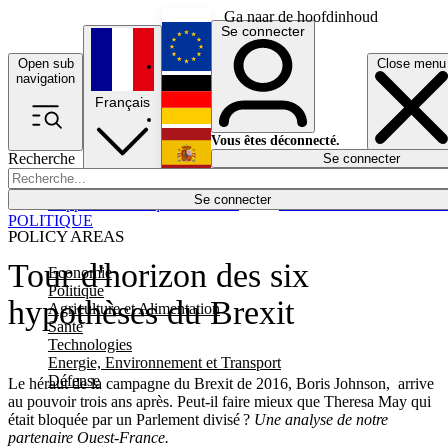
Ga naar de hoofdinhoud
Se connecter
Open sub
Close menu
English
navigation
Français
Deutsch
Vous êtes déconnecté.
Recherche
Se connecter
Español
Lumières éteintes
Se connecter
Rapporteur
Politique
Économie
Newsletters
Evénements
Em
POLITIQUE
POLICY AREAS
Tour d'horizon des six
Economie
Politique
hypothèses du Brexit
Agriculture et Alimentation
Santé
Technologies
Energie, Environnement et Transport
Défense
Le héraut de la campagne du Brexit de 2016, Boris Johnson, arrive
au pouvoir trois ans après. Peut-il faire mieux que Theresa May qui
était bloquée par un Parlement divisé ?
Une analyse de notre
partenaire Ouest-France.