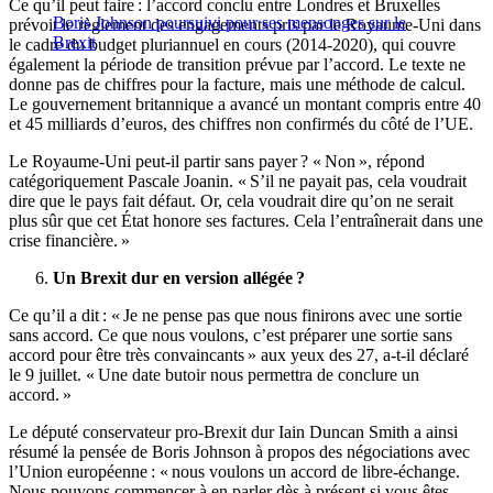
Ce qu’il peut faire : l’accord conclu entre Londres et Bruxelles
Boris Johnson poursuivi pour ses mensonges sur le
prévoit le règlement des engagements pris par le Royaume-Uni dans
Brexit
le cadre du budget pluriannuel en cours (2014-2020), qui couvre
également la période de transition prévue par l’accord. Le texte ne
donne pas de chiffres pour la facture, mais une méthode de calcul.
Le gouvernement britannique a avancé un montant compris entre 40
et 45 milliards d’euros, des chiffres non confirmés du côté de l’UE.
Le Royaume-Uni peut-il partir sans payer ? « Non », répond
catégoriquement Pascale Joanin. « S’il ne payait pas, cela voudrait
dire que le pays fait défaut. Or, cela voudrait dire qu’on ne serait
plus sûr que cet État honore ses factures. Cela l’entraînerait dans une
crise financière. »
Un Brexit dur en version allégée ?
Ce qu’il a dit : « Je ne pense pas que nous finirons avec une sortie
sans accord. Ce que nous voulons, c’est préparer une sortie sans
accord pour être très convaincants » aux yeux des 27, a-t-il déclaré
le 9 juillet. « Une date butoir nous permettra de conclure un
accord. »
Le député conservateur pro-Brexit dur Iain Duncan Smith a ainsi
résumé la pensée de Boris Johnson à propos des négociations avec
l’Union européenne : « nous voulons un accord de libre-échange.
Nous pouvons commencer à en parler dès à présent si vous êtes