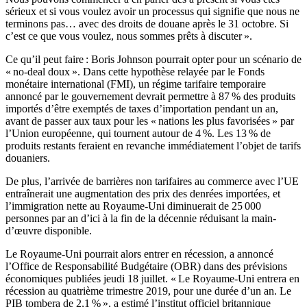
sérieux et si vous voulez avoir un processus qui signifie que nous ne
terminons pas… avec des droits de douane après le 31 octobre. Si
c’est ce que vous voulez, nous sommes prêts à discuter ».
Ce qu’il peut faire : Boris Johnson pourrait opter pour un scénario de
« no-deal doux ». Dans cette hypothèse relayée par le Fonds
monétaire international (FMI), un régime tarifaire temporaire
annoncé par le gouvernement devrait permettre à 87 % des produits
importés d’être exemptés de taxes d’importation pendant un an,
avant de passer aux taux pour les « nations les plus favorisées » par
l’Union européenne, qui tournent autour de 4 %. Les 13 % de
produits restants feraient en revanche immédiatement l’objet de tarifs
douaniers.
De plus, l’arrivée de barrières non tarifaires au commerce avec l’UE
entraînerait une augmentation des prix des denrées importées, et
l’immigration nette au Royaume-Uni diminuerait de 25 000
personnes par an d’ici à la fin de la décennie réduisant la main-
d’œuvre disponible.
Le Royaume-Uni pourrait alors entrer en récession, a annoncé
l’Office de Responsabilité Budgétaire (OBR) dans des prévisions
économiques publiées jeudi 18 juillet. « Le Royaume-Uni entrera en
récession au quatrième trimestre 2019, pour une durée d’un an. Le
PIB tombera de 2,1 % », a estimé l’institut officiel britannique