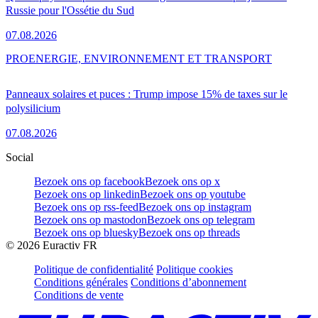
Russie pour l'Ossétie du Sud
07.08.2026
PRO
ENERGIE, ENVIRONNEMENT ET TRANSPORT
Panneaux solaires et puces : Trump impose 15% de taxes sur le
polysilicium
07.08.2026
Social
Bezoek ons op facebook
Bezoek ons op x
Bezoek ons op linkedin
Bezoek ons op youtube
Bezoek ons op rss-feed
Bezoek ons op instagram
Bezoek ons op mastodon
Bezoek ons op telegram
Bezoek ons op bluesky
Bezoek ons op threads
©
2026
Euractiv FR
Politique de confidentialité
Politique cookies
Conditions générales
Conditions d’abonnement
Conditions de vente