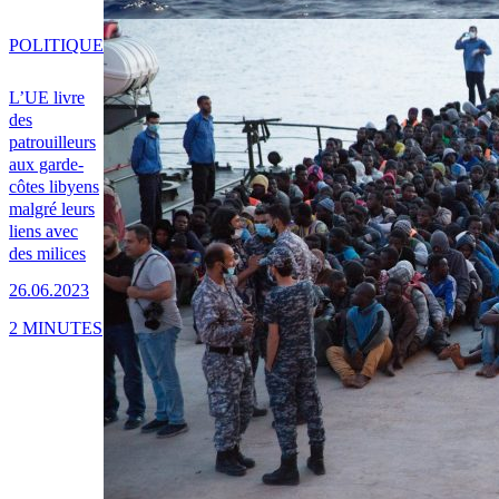
POLITIQUE
L’UE livre
des
patrouilleurs
aux garde-
côtes libyens
malgré leurs
liens avec
des milices
26.06.2023
2 MINUTES