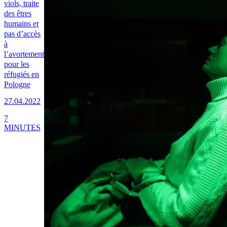
viols, traite
des êtres
humains et
pas d’accès
à
l’avortement
pour les
réfugiés en
Pologne
27.04.2022
7
MINUTES