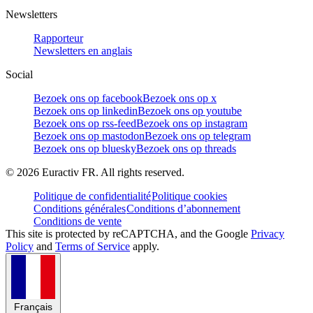
Newsletters
Rapporteur
Newsletters en anglais
Social
Bezoek ons op facebook
Bezoek ons op x
Bezoek ons op linkedin
Bezoek ons op youtube
Bezoek ons op rss-feed
Bezoek ons op instagram
Bezoek ons op mastodon
Bezoek ons op telegram
Bezoek ons op bluesky
Bezoek ons op threads
©
2026
Euractiv FR. All rights reserved.
Politique de confidentialité
Politique cookies
Conditions générales
Conditions d’abonnement
Conditions de vente
This site is protected by reCAPTCHA, and the Google
Privacy
Policy
and
Terms of Service
apply.
Français