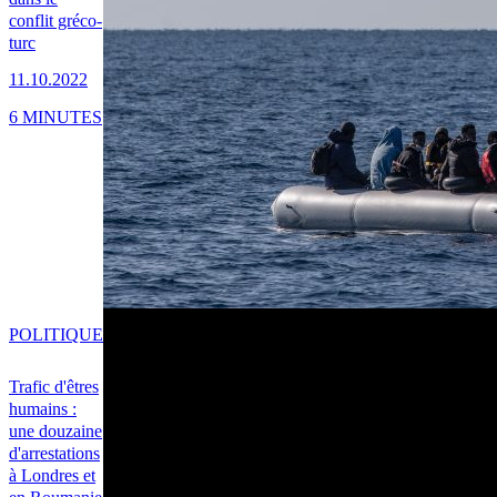
conflit gréco-
turc
11.10.2022
6 MINUTES
POLITIQUE
Trafic d'êtres
humains :
une douzaine
d'arrestations
à Londres et