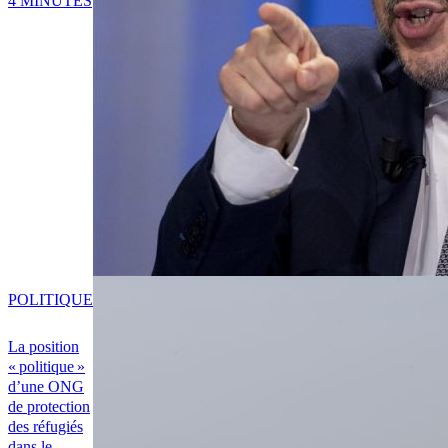
4 MINUTES
POLITIQUE
La position
« politique »
d’une ONG
de protection
des réfugiés
dans le