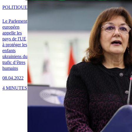
POLITIQUE
Le Parlement
européen
appelle les
pays de l'UE
à protéger les
enfants
ukrainiens du
trafic d’êtres
humains
08.04.2022
4 MINUTES