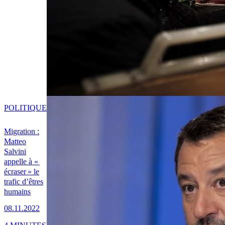
POLITIQUE
Migration :
Matteo
Salvini
appelle à «
écraser » le
trafic d’êtres
humains
08.11.2022