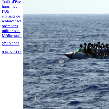
Trafic d’êtres
humains :
l’UE
envisage de
renforcer ses
opérations
militaires en
Méditerranée
27.10.2023
8 MINUTES