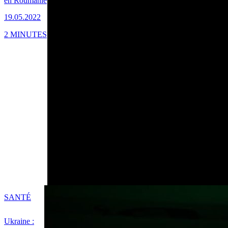
en Roumanie
19.05.2022
2 MINUTES
SANTÉ
Ukraine :