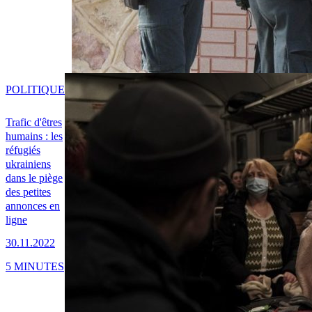
POLITIQUE
Trafic d'êtres
humains : les
réfugiés
ukrainiens
dans le piège
des petites
annonces en
ligne
30.11.2022
5 MINUTES