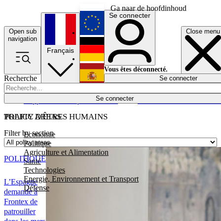
Ga naar de hoofdinhoud
Se connecter
Open sub
Close menu
English
navigation
Français
Deutsch
Vous êtes déconnecté.
Recherche
Se connecter
Español
Lumières éteintes
Se connecter
Rapporteur
Politique
Économie
Newsletters
Evénements
Em
POLICY AREAS
TRAFIC D'ÊTRES HUMAINS
Filter by section
Economie
Politique
Agriculture et Alimentation
POLITIQUE
Santé
Technologies
Energie, Environnement et Transport
L’Espagne
Défense
demande à
Frontex de
patrouiller