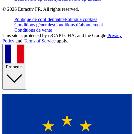
©
2026
Euractiv FR. All rights reserved.
Politique de confidentialité
Politique cookies
Conditions générales
Conditions d’abonnement
Conditions de vente
This site is protected by reCAPTCHA, and the Google
Privacy
Policy
and
Terms of Service
apply.
Français