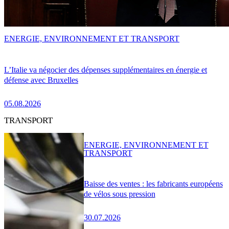
ENERGIE, ENVIRONNEMENT ET TRANSPORT
L’Italie va négocier des dépenses supplémentaires en énergie et
défense avec Bruxelles
05.08.2026
TRANSPORT
ENERGIE, ENVIRONNEMENT ET
TRANSPORT
Baisse des ventes : les fabricants européens
de vélos sous pression
30.07.2026