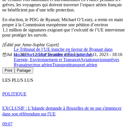
grèves, les voyageurs qui doivent traverser l’espace aérien français
ne bénéficient pas d’une telle protection.
En réaction, le PDG de Ryanair, Michael O’Leary, a remis en main
propre à la Commission européenne une pétition d’environ
1,1 million de signatures exigeant que l’exécutif de l’UE intervienne
pour protéger les survols.
[Édité par Anne-Sophie Gayet]
Le Tribunal de l’UE tranche en faveur de Ryanair dans
Jul 11, 2023 - 12:51
son recours contre les aides d’État italiennes
Dernière mise à jour: Jul 11, 2023 - 18:16
Energie, Environnement et Transport
Aviation
avions
grèves
Ryanair
secteur aérien
Transport
transport aérien
Print
Partager
LES PLUS LUS
POLITIQUE
EXCLUSIF : L'Islande demande à Bruxelles de ne pas s'immiscer
dans son référendum sur l'UE
09:07