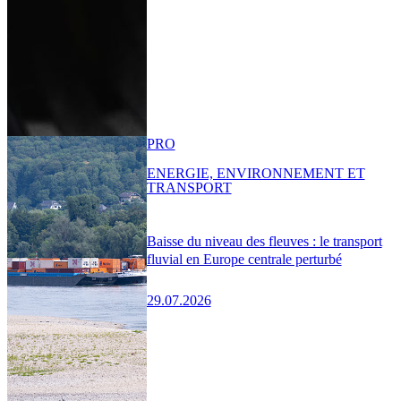
PRO
ENERGIE, ENVIRONNEMENT ET
TRANSPORT
Baisse du niveau des fleuves : le transport
fluvial en Europe centrale perturbé
29.07.2026