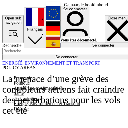
Ga naar de hoofdinhoud
Se connecter
Open sub
Close menu
English
navigation
Français
Deutsch
Vous êtes déconnecté.
Recherche
Se connecter
Español
Lumières éteintes
Se connecter
Rapporteur
Politique
Économie
Newsletters
Evénements
Em
ENERGIE, ENVIRONNEMENT ET TRANSPORT
POLICY AREAS
La menace d’une grève des
Economie
Politique
contrôleurs aériens fait craindre
Agriculture et Alimentation
Santé
des perturbations pour les vols
Technologies
Energie, Environnement et Transport
cet été
Défense