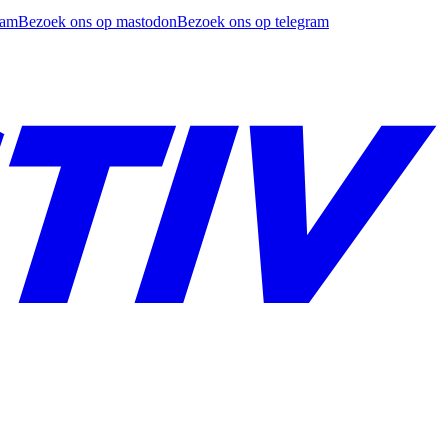
ram
Bezoek ons op mastodon
Bezoek ons op telegram