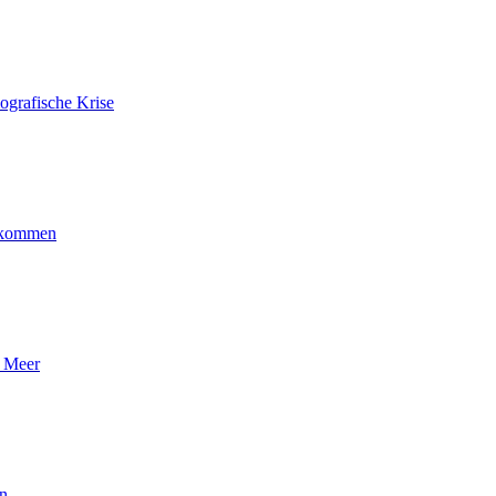
ografische Krise
ankommen
n Meer
en