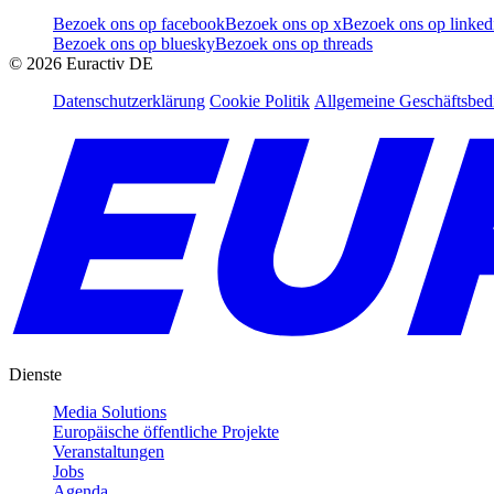
Bezoek ons op facebook
Bezoek ons op x
Bezoek ons op linked
Bezoek ons op bluesky
Bezoek ons op threads
©
2026
Euractiv DE
Datenschutzerklärung
Cookie Politik
Allgemeine Geschäftsbe
Dienste
Media Solutions
Europäische öffentliche Projekte
Veranstaltungen
Jobs
Agenda