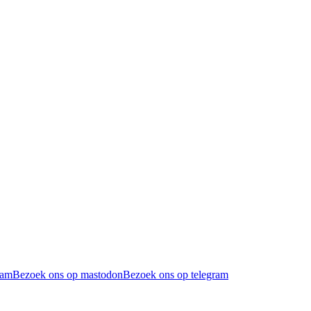
ram
Bezoek ons op mastodon
Bezoek ons op telegram