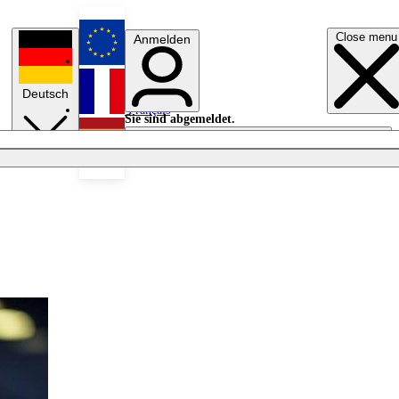
Close menu
Anmelden
English
Deutsch
Français
Sie sind abgemeldet.
Anmelden
Licht aus
Español