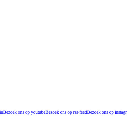
in
Bezoek ons op youtube
Bezoek ons op rss-feed
Bezoek ons op instag