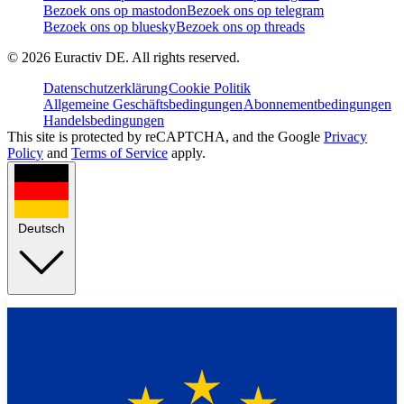
Bezoek ons op mastodon
Bezoek ons op telegram
Bezoek ons op bluesky
Bezoek ons op threads
©
2026
Euractiv DE. All rights reserved.
Datenschutzerklärung
Cookie Politik
Allgemeine Geschäftsbedingungen
Abonnementbedingungen
Handelsbedingungen
This site is protected by reCAPTCHA, and the Google
Privacy
Policy
and
Terms of Service
apply.
Deutsch