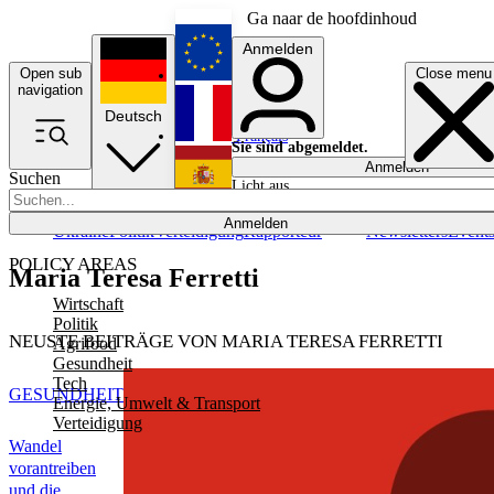
Ga naar de hoofdinhoud
Anmelden
Open sub
Close menu
English
navigation
Deutsch
Français
Sie sind abgemeldet.
Anmelden
Suchen
Licht aus
Español
Anmelden
Ukraine
Politik
Verteidigung
Rapporteur
Newsletters
Event
POLICY AREAS
Maria Teresa Ferretti
Wirtschaft
Politik
NEUSTE BEITRÄGE VON MARIA TERESA FERRETTI
Agrifood
Gesundheit
Tech
GESUNDHEIT
Energie, Umwelt & Transport
Verteidigung
Wandel
vorantreiben
und die