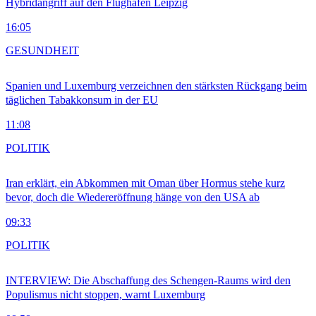
Hybridangriff auf den Flughafen Leipzig
16:05
GESUNDHEIT
Spanien und Luxemburg verzeichnen den stärksten Rückgang beim
täglichen Tabakkonsum in der EU
11:08
POLITIK
Iran erklärt, ein Abkommen mit Oman über Hormus stehe kurz
bevor, doch die Wiedereröffnung hänge von den USA ab
09:33
POLITIK
INTERVIEW: Die Abschaffung des Schengen-Raums wird den
Populismus nicht stoppen, warnt Luxemburg