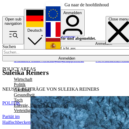
Ga naar de hoofdinhoud
Anmelden
Open sub
Close menu
English
navigation
Deutsch
Français
Sie sind abgemeldet.
Anmelden
Suchen
Licht aus
Español
Anmelden
Ukraine
Politik
Verteidigung
Rapporteur
Newsletters
Event
POLICY AREAS
Suleika Reiners
Wirtschaft
Politik
NEUSTE BEITRÄGE VON SULEIKA REINERS
Agrifood
Gesundheit
Tech
POLITIK
Energie, Umwelt & Transport
Verteidigung
Parität im
Haifischbecken