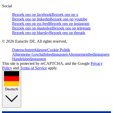
Social
Bezoek ons op facebook
Bezoek ons op x
Bezoek ons op linkedin
Bezoek ons op youtube
Bezoek ons op rss-feed
Bezoek ons op instagram
Bezoek ons op mastodon
Bezoek ons op telegram
Bezoek ons op bluesky
Bezoek ons op threads
©
2026
Euractiv DE. All rights reserved.
Datenschutzerklärung
Cookie Politik
Allgemeine Geschäftsbedingungen
Abonnementbedingungen
Handelsbedingungen
This site is protected by reCAPTCHA, and the Google
Privacy
Policy
and
Terms of Service
apply.
Deutsch