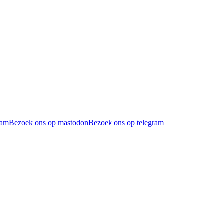
ram
Bezoek ons op mastodon
Bezoek ons op telegram