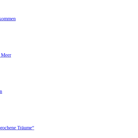
ankommen
n Meer
en
brochene Träume“