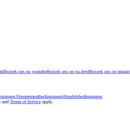
in
Bezoek ons op youtube
Bezoek ons op rss-feed
Bezoek ons op instag
ingungen
Abonnementbedingungen
Handelsbedingungen
y
and
Terms of Service
apply.