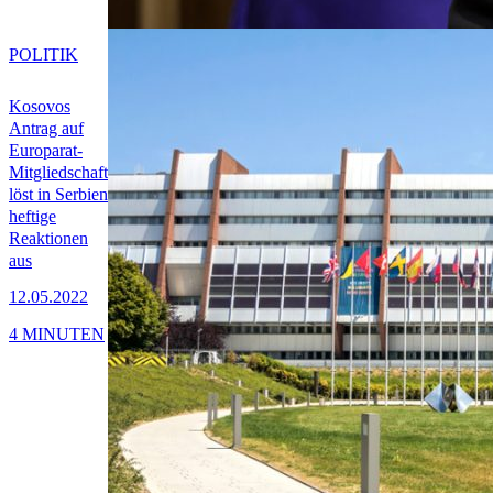
POLITIK
Kosovos
Antrag auf
Europarat-
Mitgliedschaft
löst in Serbien
heftige
Reaktionen
aus
12.05.2022
4 MINUTEN