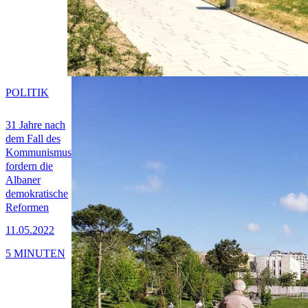
POLITIK
31 Jahre nach
dem Fall des
Kommunismus
fordern die
Albaner
demokratische
Reformen
11.05.2022
5 MINUTEN