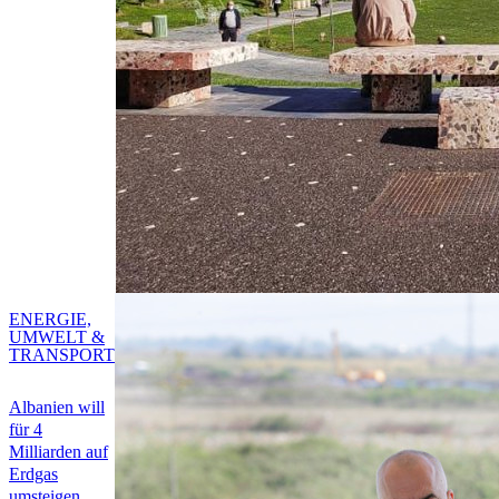
ENERGIE,
UMWELT &
TRANSPORT
Albanien will
für 4
Milliarden auf
Erdgas
umsteigen