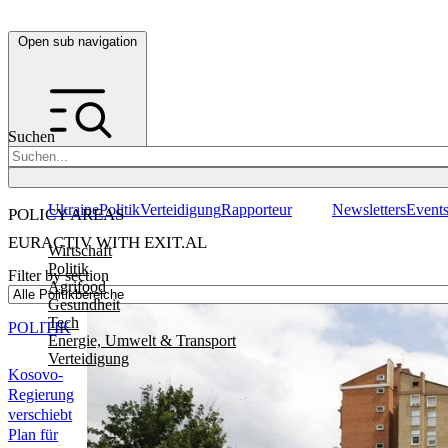
Open sub navigation
Suchen
Ukraine
Politik
Verteidigung
Rapporteur
Newsletters
Event
POLICY AREAS
EURACTIV WITH EXIT.AL
Wirtschaft
Politik
Filter by section
Agrifood
Gesundheit
Tech
POLITIK
Energie, Umwelt & Transport
Verteidigung
Kosovo-
Regierung
verschiebt
Plan für