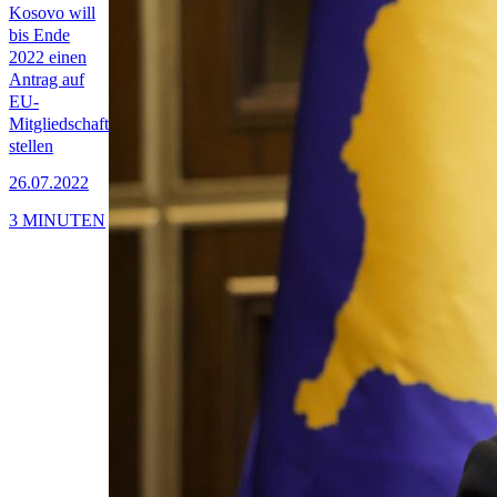
Kosovo will
bis Ende
2022 einen
Antrag auf
EU-
Mitgliedschaft
stellen
26.07.2022
3 MINUTEN