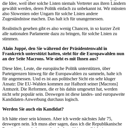
die Idee, weil über solche Listen niemals Vertreter aus ihren Ländern
gewählt werden, deren Politik einfach zu unbekannt ist. Wir müssten
also Slowenien oder Ungarn für solche Listen andere
Zugeständnisse machen. Das halt ich für unangemessen.
Realistisch gesehen gibt es also wenig Chancen, in so kurzer Zeit
alle nationalen Parlamente dazu zu bringen, für solche Listen zu
stimmen.
Alain Juppé, den Sie während der Präsidentenwahl in
Frankreich unterstützt hatten, steht für die Europawahlen nun
an der Seite Macrons. Wie sieht es mit Ihnen aus?
Diese Idee, Leute, die europäische Politik unterstützen, über
Parteigrenzen hinweg für die Europawahlen zu sammeln, halte ich
für angemessen. Und es ist aus politischer Sicht ein sehr kluger
Ansatz: Die EU-Wahlen kommen zur Halbzeit seiner [Macrons]
Amtszeit. Die Reformen, die er bis dahin umgesetzt hat, werden
nicht sehr populär sein. Deswegen ist diese landes- und europaweite
Kandidaten-Anwerbung durchaus logisch.
Werden Sie auch ein Kandidat?
Ich hätte einer sein können. Aber ich werde nächstes Jahr 75,
deswegen nein. Ich muss aber sagen, dass ich die Republikanische