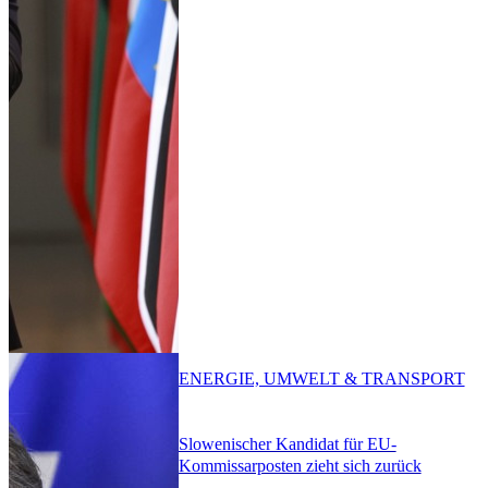
ENERGIE, UMWELT & TRANSPORT
Slowenischer Kandidat für EU-
Kommissarposten zieht sich zurück