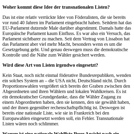
Woher kommt diese Idee der transnationalen Listen?
Das ist eine relativ verrückte Idee von Föderalisten, die sie bereits
vor rund 40 Jahren im Parlament eingebracht haben. Seitdem hat das
EU-Parlament dutzende Male darüber abgestimmt. Damals hatte das
Europäische Parlament kaum Einfluss. Es war also ein Versuch, das
Parlament sichtbarer zu machen. Seit dem Vertrag von Lissabon hat
das Parlament aber viel mehr Macht, besonders wenn es um die
Gesetzgebung geht. Und genau deswegen muss die demokratische
Kontrolle und die Nähe zum Wähler gesichert werden.
Wird diese Art von Listen irgendwo eingesetzt?
Kein Staat, noch nicht einmal föderative Bundesrepubliken, wenden
ein solches System an – die USA nicht, Deutschland nicht. Durch
Proportionswahlen vergrößert sich bereits der Graben zwischen den
Abgeordneten und ihren Wählern und lokalen Wahlkreisen. Es ist
ein demokratischer Grundgedanke, dass die Wähler Zugang zu
einem Abgeordneten haben, den sie kennen, den sie gewählt haben,
und der ihnen gegenüber rechenschaftspflichtig ist. Deswegen ist
bereits eine nationale Liste, wie sie in Frankreich bei den
Europawahlen eingesetzt werden soll, ein Fehler. Transnationale
Listen wären noch schlimmer.
Warum ist eine nationale Wahlliste Ihrer Ansicht nach ein