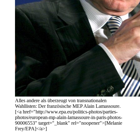
Alles andere als überzeugt von transnationalen
Wahllisten: Der französische MEP Alain Lamassoure.
[<a href="http://www.epa.eu/politics-photos/parties-
photos/european-mp-alain-lamassoure-in-paris-photos-
90006553" target="_blank" rel="noopener">[Melanie
Frey/EPA]</a>]