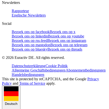
Newsletters
Rapporteur
Englische Newsletters
Social
Bezoek ons op facebook
Bezoek ons op x
Bezoek ons op linkedin
Bezoek ons op youtube
Bezoek ons op rss-feed
Bezoek ons op instagram
Bezoek ons op mastodon
Bezoek ons op telegram
Bezoek ons op bluesky
Bezoek ons op threads
©
2026
Euractiv DE. All rights reserved.
Datenschutzerklärung
Cookie Politik
Allgemeine Geschäftsbedingungen
Abonnementbedingungen
Handelsbedingungen
This site is protected by reCAPTCHA, and the Google
Privacy
Policy
and
Terms of Service
apply.
Deutsch