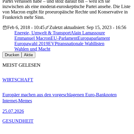
Partei verlassen habe – und stolz darauf bin – weil ich sie
inzwischen als eine moderat-euroskeptische Partei ansehe. Die Liste
von Macron ergibt für proeuropäische Rechte und Konservative in
Frankreich mehr Sinn.
Feb 6, 2018 - 10:45
Zuletzt aktualisiert: Sep 15, 2023 - 16:56
Energie, Umwelt & Transport
Alain Lamassoure
Emmanuel Macron
EU-Parlament
Europaparlament
Europawahl 2019
EVP
transnationale Wahllisten
Wahlen und Macht
Drucken
Aktie
MEIST GELESEN
WIRTSCHAFT
Europäer machen aus den vorgeschlagenen Euro-Banknoten
Internet-Memes
25.07.2026
GESUNDHEIT