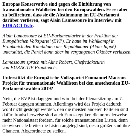
Europas Konservative sind gegen die Einführung von
transnationalen Wahllisten bei den Europawahlen. Es sei aber
zu befürchten, dass sie die Abstimmung im EU-Parlament
darüber verlieren, sagt Alain Lamassoure im Interview mit
EURACTIV.fr
.
Alain Lamassoure ist EU-Parlamentarier in der Fraktion der
Europäischen Volkspartei (EVP). Er hatte im Wahlkampf in
Frankreich den Kandidaten der Republikaner (Alain Juppé)
unterstützt, die Partei dann aber im vergangenen Oktober verlassen.
Lamassoure sprach mit
Aline Robert, Chefredakteurin
von
EURACTIV Frankreich.
Unterstützt die Europäische Volkspartei Emmanuel Macrons
Projekt für transnationale Wahllisten bei den anstehenden EU-
Parlamentswahlen 2019?
Nein, die EVP ist dagegen und wird bei der Plenarsitzung am 7.
Februar dagegen stimmen. Allerdings wird das Projekt dadurch
wohl nicht gestoppt werden, den die meisten anderen Parteien sind
dafür. Ironischerweise sind auch Euroskeptiker, die normalerweise
mehr Nationalstaat fordern, für solche transnationalen Listen, denn
sie wissen: Je breiter die Listen angelegt sind, desto größer sind ihre
Chancen, Abgeordnete zu stellen.