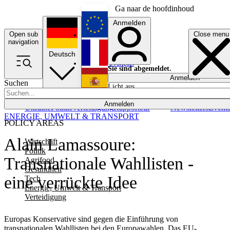
Ga naar de hoofdinhoud
Anmelden
Open sub
Close menu
English
navigation
Deutsch
Français
Sie sind abgemeldet.
Anmelden
Suchen
Licht aus
Español
Anmelden
Ukraine
Politik
Verteidigung
Rapporteur
Newsletters
Event
ENERGIE, UMWELT & TRANSPORT
POLICY AREAS
Alain Lamassoure:
Wirtschaft
Politik
Transnationale Wahllisten -
Agrifood
Gesundheit
eine verrückte Idee
Tech
Energie, Umwelt & Transport
Verteidigung
Europas Konservative sind gegen die Einführung von
transnationalen Wahllisten bei den Europawahlen. Das EU-