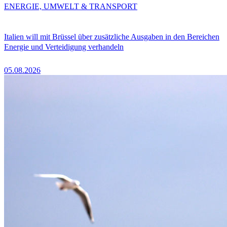
ENERGIE, UMWELT & TRANSPORT
Italien will mit Brüssel über zusätzliche Ausgaben in den Bereichen
Energie und Verteidigung verhandeln
05.08.2026