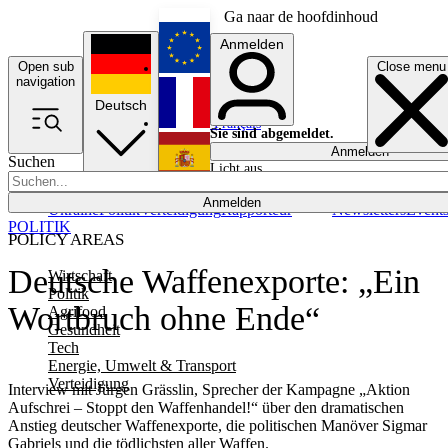
Ga naar de hoofdinhoud
Anmelden
Open sub
Close menu
English
navigation
Deutsch
Français
Sie sind abgemeldet.
Anmelden
Suchen
Licht aus
Español
Anmelden
Ukraine
Politik
Verteidigung
Rapporteur
Newsletters
Event
POLITIK
POLICY AREAS
Deutsche Waffenexporte: „Ein
Wirtschaft
Politik
Wortbruch ohne Ende“
Agrifood
Gesundheit
Tech
Energie, Umwelt & Transport
Verteidigung
Interview mit Jürgen Grässlin, Sprecher der Kampagne „Aktion
Aufschrei – Stoppt den Waffenhandel!“ über den dramatischen
Anstieg deutscher Waffenexporte, die politischen Manöver Sigmar
Gabriels und die tödlichsten aller Waffen.