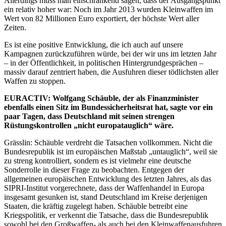
Allerdings muss man einschränkend sagen, dass der Ausgangspunkt
ein relativ hoher war: Noch im Jahr 2013 wurden Kleinwaffen im
Wert von 82 Millionen Euro exportiert, der höchste Wert aller
Zeiten.
Es ist eine positive Entwicklung, die ich auch auf unsere
Kampagnen zurückzuführen würde, bei der wir uns im letzten Jahr
– in der Öffentlichkeit, in politischen Hintergrundgesprächen –
massiv darauf zentriert haben, die Ausfuhren dieser tödlichsten aller
Waffen zu stoppen.
EURACTIV: Wolfgang Schäuble, der als Finanzminister
ebenfalls einen Sitz im Bundessicherheitsrat hat, sagte vor ein
paar Tagen, dass Deutschland mit seinen strengen
Rüstungskontrollen „nicht europatauglich“ wäre.
Grässlin: Schäuble verdreht die Tatsachen vollkommen. Nicht die
Bundesrepublik ist im europäischen Maßstab „untauglich“, weil sie
zu streng kontrolliert, sondern es ist vielmehr eine deutsche
Sonderrolle in dieser Frage zu beobachten. Entgegen der
allgemeinen europäischen Entwicklung des letzten Jahres, als das
SIPRI-Institut vorgerechnete, dass der Waffenhandel in Europa
insgesamt gesunken ist, stand Deutschland im Kreise derjenigen
Staaten, die kräftig zugelegt haben. Schäuble betreibt eine
Kriegspolitik, er verkennt die Tatsache, dass die Bundesrepublik
sowohl bei den Großwaffen- als auch bei den Kleinwaffenausfuhren