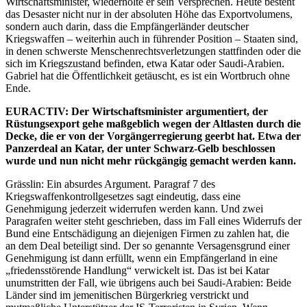
Wirtschaftsminister, wiederholte er sein Versprechen. Heute besteht
das Desaster nicht nur in der absoluten Höhe das Exportvolumens,
sondern auch darin, dass die Empfängerländer deutscher
Kriegswaffen – weiterhin auch in führender Position – Staaten sind,
in denen schwerste Menschenrechtsverletzungen stattfinden oder die
sich im Kriegszustand befinden, etwa Katar oder Saudi-Arabien.
Gabriel hat die Öffentlichkeit getäuscht, es ist ein Wortbruch ohne
Ende.
EURACTIV: Der Wirtschaftsminister argumentiert, der
Rüstungsexport gehe maßgeblich wegen der Altlasten durch die
Decke, die er von der Vorgängerregierung geerbt hat. Etwa der
Panzerdeal an Katar, der unter Schwarz-Gelb beschlossen
wurde und nun nicht mehr rückgängig gemacht werden kann.
Grässlin: Ein absurdes Argument. Paragraf 7 des
Kriegswaffenkontrollgesetzes sagt eindeutig, dass eine
Genehmigung jederzeit widerrufen werden kann. Und zwei
Paragrafen weiter steht geschrieben, dass im Fall eines Widerrufs der
Bund eine Entschädigung an diejenigen Firmen zu zahlen hat, die
an dem Deal beteiligt sind. Der so genannte Versagensgrund einer
Genehmigung ist dann erfüllt, wenn ein Empfängerland in eine
„friedensstörende Handlung“ verwickelt ist. Das ist bei Katar
unumstritten der Fall, wie übrigens auch bei Saudi-Arabien: Beide
Länder sind im jemenitischen Bürgerkrieg verstrickt und