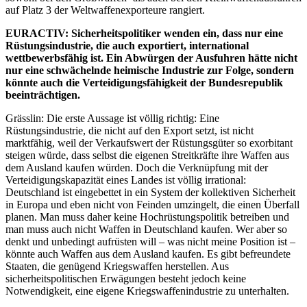
auf Platz 3 der Weltwaffenexporteure rangiert.
EURACTIV: Sicherheitspolitiker wenden ein, dass nur eine
Rüstungsindustrie, die auch exportiert, international
wettbewerbsfähig ist. Ein Abwürgen der Ausfuhren hätte nicht
nur eine schwächelnde heimische Industrie zur Folge, sondern
könnte auch die Verteidigungsfähigkeit der Bundesrepublik
beeinträchtigen.
Grässlin: Die erste Aussage ist völlig richtig: Eine
Rüstungsindustrie, die nicht auf den Export setzt, ist nicht
marktfähig, weil der Verkaufswert der Rüstungsgüter so exorbitant
steigen würde, dass selbst die eigenen Streitkräfte ihre Waffen aus
dem Ausland kaufen würden. Doch die Verknüpfung mit der
Verteidigungskapazität eines Landes ist völlig irrational:
Deutschland ist eingebettet in ein System der kollektiven Sicherheit
in Europa und eben nicht von Feinden umzingelt, die einen Überfall
planen. Man muss daher keine Hochrüstungspolitik betreiben und
man muss auch nicht Waffen in Deutschland kaufen. Wer aber so
denkt und unbedingt aufrüsten will – was nicht meine Position ist –
könnte auch Waffen aus dem Ausland kaufen. Es gibt befreundete
Staaten, die genügend Kriegswaffen herstellen. Aus
sicherheitspolitischen Erwägungen besteht jedoch keine
Notwendigkeit, eine eigene Kriegswaffenindustrie zu unterhalten.