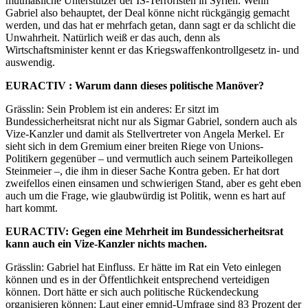
mutmaßliche Unterstützer der IS-Terroristen in Syrien. Wenn
Gabriel also behauptet, der Deal könne nicht rückgängig gemacht
werden, und das hat er mehrfach getan, dann sagt er da schlicht die
Unwahrheit. Natürlich weiß er das auch, denn als
Wirtschaftsminister kennt er das Kriegswaffenkontrollgesetz in- und
auswendig.
EURACTIV : Warum dann dieses politische Manöver?
Grässlin: Sein Problem ist ein anderes: Er sitzt im
Bundessicherheitsrat nicht nur als Sigmar Gabriel, sondern auch als
Vize-Kanzler und damit als Stellvertreter von Angela Merkel. Er
sieht sich in dem Gremium einer breiten Riege von Unions-
Politikern gegenüber – und vermutlich auch seinem Parteikollegen
Steinmeier –, die ihm in dieser Sache Kontra geben. Er hat dort
zweifellos einen einsamen und schwierigen Stand, aber es geht eben
auch um die Frage, wie glaubwürdig ist Politik, wenn es hart auf
hart kommt.
EURACTIV: Gegen eine Mehrheit im Bundessicherheitsrat
kann auch ein Vize-Kanzler nichts machen.
Grässlin: Gabriel hat Einfluss. Er hätte im Rat ein Veto einlegen
können und es in der Öffentlichkeit entsprechend verteidigen
können. Dort hätte er sich auch politische Rückendeckung
organisieren können: Laut einer emnid-Umfrage sind 83 Prozent der