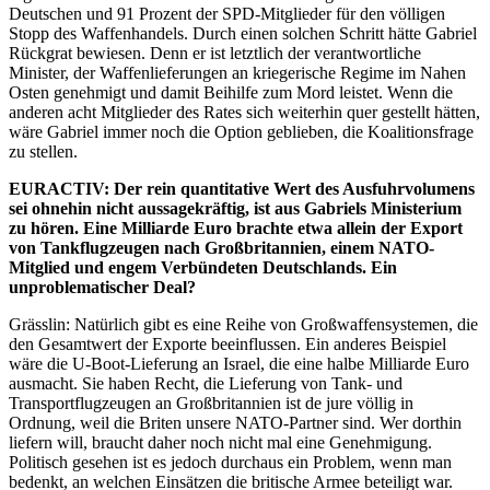
Deutschen und 91 Prozent der SPD-Mitglieder für den völligen
Stopp des Waffenhandels. Durch einen solchen Schritt hätte Gabriel
Rückgrat bewiesen. Denn er ist letztlich der verantwortliche
Minister, der Waffenlieferungen an kriegerische Regime im Nahen
Osten genehmigt und damit Beihilfe zum Mord leistet. Wenn die
anderen acht Mitglieder des Rates sich weiterhin quer gestellt hätten,
wäre Gabriel immer noch die Option geblieben, die Koalitionsfrage
zu stellen.
EURACTIV: Der rein quantitative Wert des Ausfuhrvolumens
sei ohnehin nicht aussagekräftig, ist aus Gabriels Ministerium
zu hören. Eine Milliarde Euro brachte etwa allein der Export
von Tankflugzeugen nach Großbritannien, einem NATO-
Mitglied und engem Verbündeten Deutschlands. Ein
unproblematischer Deal?
Grässlin: Natürlich gibt es eine Reihe von Großwaffensystemen, die
den Gesamtwert der Exporte beeinflussen. Ein anderes Beispiel
wäre die U-Boot-Lieferung an Israel, die eine halbe Milliarde Euro
ausmacht. Sie haben Recht, die Lieferung von Tank- und
Transportflugzeugen an Großbritannien ist de jure völlig in
Ordnung, weil die Briten unsere NATO-Partner sind. Wer dorthin
liefern will, braucht daher noch nicht mal eine Genehmigung.
Politisch gesehen ist es jedoch durchaus ein Problem, wenn man
bedenkt, an welchen Einsätzen die britische Armee beteiligt war.