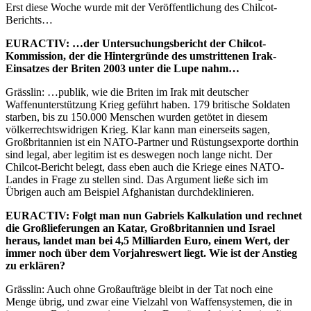
Erst diese Woche wurde mit der Veröffentlichung des Chilcot-
Berichts…
EURACTIV: …der Untersuchungsbericht der Chilcot-
Kommission, der die Hintergründe des umstrittenen Irak-
Einsatzes der Briten 2003 unter die Lupe nahm…
Grässlin: …publik, wie die Briten im Irak mit deutscher
Waffenunterstützung Krieg geführt haben. 179 britische Soldaten
starben, bis zu 150.000 Menschen wurden getötet in diesem
völkerrechtswidrigen Krieg. Klar kann man einerseits sagen,
Großbritannien ist ein NATO-Partner und Rüstungsexporte dorthin
sind legal, aber legitim ist es deswegen noch lange nicht. Der
Chilcot-Bericht belegt, dass eben auch die Kriege eines NATO-
Landes in Frage zu stellen sind. Das Argument ließe sich im
Übrigen auch am Beispiel Afghanistan durchdeklinieren.
EURACTIV: Folgt man nun Gabriels Kalkulation und rechnet
die Großlieferungen an Katar, Großbritannien und Israel
heraus, landet man bei 4,5 Milliarden Euro, einem Wert, der
immer noch über dem Vorjahreswert liegt. Wie ist der Anstieg
zu erklären?
Grässlin: Auch ohne Großaufträge bleibt in der Tat noch eine
Menge übrig, und zwar eine Vielzahl von Waffensystemen, die in