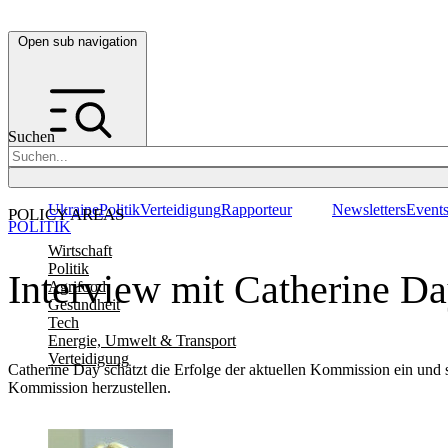
Open sub navigation
Suchen
Ukraine
Politik
Verteidigung
Rapporteur
Newsletters
Event
POLICY AREAS
POLITIK
Wirtschaft
Politik
Interview mit Catherine D
Agrifood
Gesundheit
Tech
Energie, Umwelt & Transport
Verteidigung
Catherine Day schätzt die Erfolge der aktuellen Kommission ein und 
Kommission herzustellen.