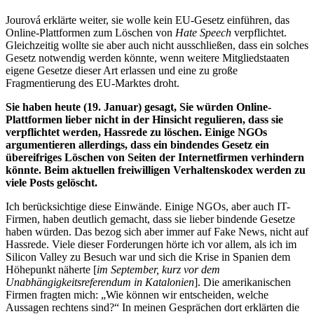
Jourová erklärte weiter, sie wolle kein EU-Gesetz einführen, das
Online-Plattformen zum Löschen von
Hate Speech
verpflichtet.
Gleichzeitig wollte sie aber auch nicht ausschließen, dass ein solches
Gesetz notwendig werden könnte, wenn weitere Mitgliedstaaten
eigene Gesetze dieser Art erlassen und eine zu große
Fragmentierung des EU-Marktes droht.
Sie haben heute (19. Januar) gesagt, Sie würden Online-
Plattformen lieber nicht in der Hinsicht regulieren, dass sie
verpflichtet werden, Hassrede zu löschen. Einige NGOs
argumentieren allerdings, dass ein bindendes Gesetz ein
übereifriges Löschen von Seiten der Internetfirmen verhindern
könnte. Beim aktuellen freiwilligen Verhaltenskodex werden zu
viele Posts gelöscht.
Ich berücksichtige diese Einwände. Einige NGOs, aber auch IT-
Firmen, haben deutlich gemacht, dass sie lieber bindende Gesetze
haben würden. Das bezog sich aber immer auf Fake News, nicht auf
Hassrede. Viele dieser Forderungen hörte ich vor allem, als ich im
Silicon Valley zu Besuch war und sich die Krise in Spanien dem
Höhepunkt näherte [
im September, kurz vor dem
Unabhängigkeitsreferendum in Katalonien
]. Die amerikanischen
Firmen fragten mich: „Wie können wir entscheiden, welche
Aussagen rechtens sind?“ In meinen Gesprächen dort erklärten die