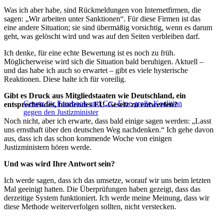
Was ich aber habe, sind Rückmeldungen von Internetfirmen, die
sagen: „Wir arbeiten unter Sanktionen“. Für diese Firmen ist das
eine andere Situation; sie sind übermäßig vorsichtig, wenn es darum
geht, was gelöscht wird und was auf den Seiten verbleiben darf.
Ich denke, für eine echte Bewertung ist es noch zu früh.
Möglicherweise wird sich die Situation bald beruhigen. Aktuell –
und das habe ich auch so erwartet – gibt es viele hysterische
Reaktionen. Diese halte ich für voreilig.
Gibt es Druck aus Mitgliedstaaten wie Deutschland, ein
Gesetz für Facebook und Co.: Eine große Koalition
entsprechendes, bindendes EU-Gesetz zu entwerfen?
gegen den Justizminister
Noch nicht, aber ich erwarte, dass bald einige sagen werden: „Lasst
uns ernsthaft über den deutschen Weg nachdenken.“ Ich gehe davon
aus, dass ich das schon kommende Woche von einigen
Justizministern hören werde.
Und was wird Ihre Antwort sein?
Ich werde sagen, dass ich das umsetze, worauf wir uns beim letzten
Mal geeinigt hatten. Die Überprüfungen haben gezeigt, dass das
derzeitige System funktioniert. Ich werde meine Meinung, dass wir
diese Methode weiterverfolgen sollten, nicht verstecken.