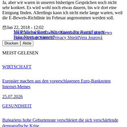
Ja, aber wir waren in unseren bisherigen Gesprächen noch nicht
sehr konkret. Es wird wohl noch etwas dauern, bis wir dort eine
Einigung finden. Allerdings kann ich nicht mehr lange warten, weil
die E-Beweis-Richtlinie im Februar angenommen werden soll.
Jan 22, 2018 - 12:02
MEP Michał Boni: „Wir müssen den Kampf gegen
Tech
Datenschutz
Digitale Agenda
Facebook
Fake-News
Fake News gewinnen“
Hassrede
Hate Speech
Privacy Shield
Vera Jourová
Drucken
Aktie
MEIST GELESEN
WIRTSCHAFT
Europäer machen aus den vorgeschlagenen Euro-Banknoten
Internet-Memes
25.07.2026
GESUNDHEIT
Bulgariens hohe Geburtenrate verschleiert die sich verschärfende
demografische Krise