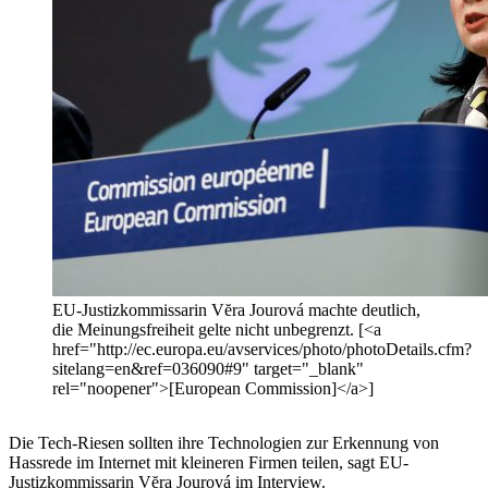
EU-Justizkommissarin Vĕra Jourová machte deutlich,
die Meinungsfreiheit gelte nicht unbegrenzt. [<a
href="http://ec.europa.eu/avservices/photo/photoDetails.cfm?
sitelang=en&ref=036090#9" target="_blank"
rel="noopener">[European Commission]</a>]
Die Tech-Riesen sollten ihre Technologien zur Erkennung von
Hassrede im Internet mit kleineren Firmen teilen, sagt EU-
Justizkommissarin Vĕra Jourová im Interview.