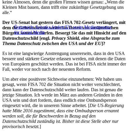
keine Almosen, denn die großen Firmen wissen genau: „Wenn die
Kleinen Mist bauen, dann trifft eine zukünftige Gesetzgebung uns
alle.“
Der US-Senat hat gestern das FISA 702-Gesetz verlängert, mit
Österreich: Sobotka fordert EU-weite Mediengesetze
dem die Geheimdienste weiterhin Daten von ausländischen
für Social Media
Bürgern sammeln dürfen. Besorgt Sie das mit Hinsicht auf den
Datenschutzschild [engl.
Privacy Shield, eine Absprache zum
Thema Datenschutz zwischen den USA und der EU
]?
Es ist eine langwierige Anstrengung unsererseits, dass in den USA
bessere und stärkere Gesetze erlassen werden, mit denen die Daten
von Europäern geschützt werden. Das ist bei FISA nicht immer der
Fall, weder vor noch nach der neuesten Reform.
Um aber eine positivere Sichtweise einzunehmen: Wir haben uns
gesagt, wenn FISA 702 die Situation nicht weiter verschlechtert,
dann kann der Datenschutzschild weiter laufen. Das ist genau die
jetzige Situation. Ich werde im März aus anderen Gründen in den
USA sein und dort fordern, dass endlich eine Ombundsperson
eingesetzt wird, die in unserem Sinne arbeitet. [
Die US-Regierung
hatte Mitte 2016 zugestimmt, dass eine Ombudsperson ernannt
werden soll, die für Beschwerden in Bezug auf den
Datenschutzschild zuständig ist. Bisher ist diese Stelle aber nur
provisorisch besetzt.
]