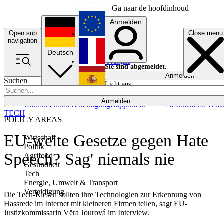
Ga naar de hoofdinhoud
Anmelden
Open sub
Close menu
English
navigation
Deutsch
Français
Sie sind abgemeldet.
Anmelden
Suchen
Licht aus
Español
Anmelden
Ukraine
Politik
Verteidigung
Rapporteur
Newsletters
Event
TECH
POLICY AREAS
EU-weite Gesetze gegen Hate
Wirtschaft
Politik
Speech? Sag' niemals nie
Agrifood
Gesundheit
Tech
Energie, Umwelt & Transport
Verteidigung
Die Tech-Riesen sollten ihre Technologien zur Erkennung von
Hassrede im Internet mit kleineren Firmen teilen, sagt EU-
Justizkommissarin Vĕra Jourová im Interview.