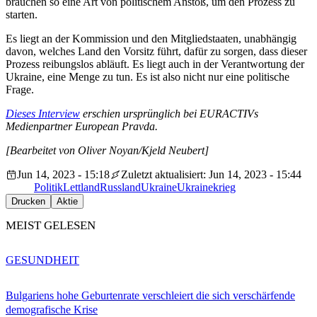
brauchen so eine Art von politischem Anstoß, um den Prozess zu
starten.
Es liegt an der Kommission und den Mitgliedstaaten, unabhängig
davon, welches Land den Vorsitz führt, dafür zu sorgen, dass dieser
Prozess reibungslos abläuft. Es liegt auch in der Verantwortung der
Ukraine, eine Menge zu tun. Es ist also nicht nur eine politische
Frage.
Dieses Interview
erschien ursprünglich bei EURACTIVs
Medienpartner European Pravda.
[Bearbeitet von Oliver Noyan/Kjeld Neubert]
Jun 14, 2023 - 15:18
Zuletzt aktualisiert: Jun 14, 2023 - 15:44
Politik
Lettland
Russland
Ukraine
Ukrainekrieg
Drucken
Aktie
MEIST GELESEN
GESUNDHEIT
Bulgariens hohe Geburtenrate verschleiert die sich verschärfende
demografische Krise