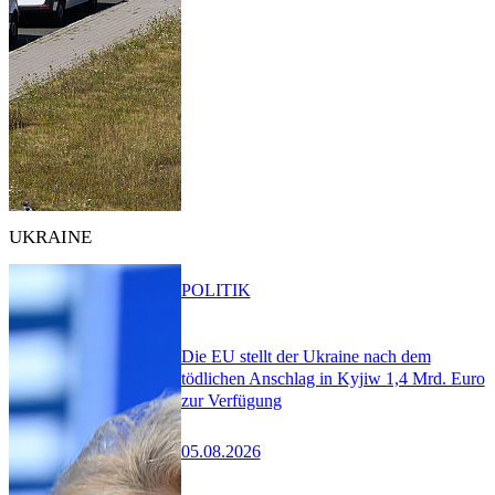
UKRAINE
POLITIK
Die EU stellt der Ukraine nach dem
tödlichen Anschlag in Kyjiw 1,4 Mrd. Euro
zur Verfügung
05.08.2026