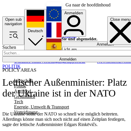
Ga naar de hoofdinhoud
Anmelden
Open sub
Close menu
English
navigation
Deutsch
Français
Sie sind abgemeldet.
Anmelden
Suchen
Licht aus
Español
Anmelden
Ukraine
Politik
Verteidigung
Rapporteur
Newsletters
Event
POLITIK
POLICY AREAS
Lettischer Außenminister: Platz
Wirtschaft
Politik
der Ukraine ist in der NATO
Agrifood
Gesundheit
Tech
Energie, Umwelt & Transport
Verteidigung
Die Ukraine sollte der NATO so schnell wie möglich beitreten.
Allerdings könne man sich noch nicht auf einen Zeitplan festlegen,
sagte der lettische Außenminister Edgars Rinkēvičs.