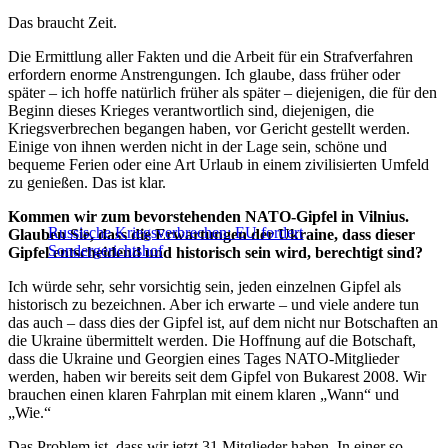
Das braucht Zeit.
Die Ermittlung aller Fakten und die Arbeit für ein Strafverfahren
erfordern enorme Anstrengungen. Ich glaube, dass früher oder
später – ich hoffe natürlich früher als später – diejenigen, die für den
Beginn dieses Krieges verantwortlich sind, diejenigen, die
Kriegsverbrechen begangen haben, vor Gericht gestellt werden.
Einige von ihnen werden nicht in der Lage sein, schöne und
bequeme Ferien oder eine Art Urlaub in einem zivilisierten Umfeld
zu genießen. Das ist klar.
Kommen wir zum bevorstehenden NATO-Gipfel in Vilnius.
Russische Kriegsverbrechen: EU fordert
Glauben Sie, dass die Erwartungen der Ukraine, dass dieser
Sondergerichtshof
Gipfel entscheidend und historisch sein wird, berechtigt sind?
Ich würde sehr, sehr vorsichtig sein, jeden einzelnen Gipfel als
historisch zu bezeichnen. Aber ich erwarte – und viele andere tun
das auch – dass dies der Gipfel ist, auf dem nicht nur Botschaften an
die Ukraine übermittelt werden. Die Hoffnung auf die Botschaft,
dass die Ukraine und Georgien eines Tages NATO-Mitglieder
werden, haben wir bereits seit dem Gipfel von Bukarest 2008. Wir
brauchen einen klaren Fahrplan mit einem klaren „Wann“ und
„Wie.“
Das Problem ist, dass wir jetzt 31 Mitglieder haben. In einer so