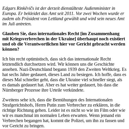
Edgars Rinkēvičs ist der derzeit dienstälteste Außenminister in
Europa. Er bekleidet das Amt seit 2011. Vor zwei Wochen wurde er
zudem als Präsident von Lettland gewählt und wird sein neues Amt
im Juli antreten.
Glauben Sie, dass internationales Recht [im Zusammenhang
mit Kriegsverbrechen in der Ukraine] überhaupt noch existiert
und ob die Verantwortlichen hier vor Gericht gebracht werden
können?
Ich bin recht optimistisch, dass sich das internationale Recht
letztendlich durchsetzen wird. Wir können uns die Geschichte
ansehen. Nazi-Deutschland begann 1939 den Zweiten Weltkrieg. Es
hat sechs Jahre gedauert, dieses Land zu besiegen. Ich hoffe, dass es
dieses Mal schneller geht, dass die Ukraine viel schneller siegt, als
es damals gedauert hat. Aber es hat weiter gedauert, bis dass die
Nürnberger Prozesse ihre Urteile verkündete.
Zweitens sehe ich, dass die Bemühungen des Internationalen
Strafgerichtshofs, Herrn Putin zum Verbrecher zu erklären, in die
richtige Richtung gehen. Leider ist es nicht so wie im Film oder wie
wir es manchmal im normalen Leben erwarten. Wenn jemand ein
Verbrechen begangen hat, kommt die Polizei, um ihn zu fassen und
vor Gericht zu bringen.