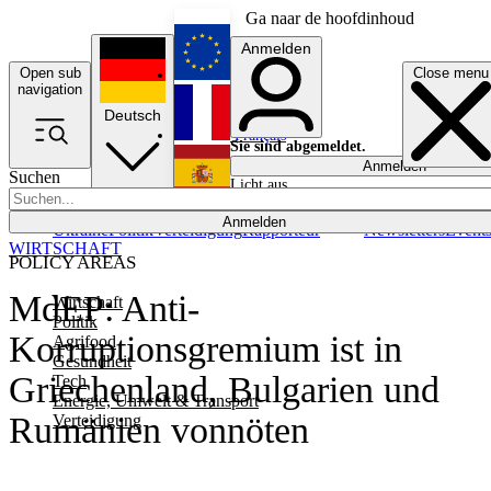
Ga naar de hoofdinhoud
Anmelden
Open sub
Close menu
English
navigation
Deutsch
Français
Sie sind abgemeldet.
Anmelden
Suchen
Licht aus
Español
Anmelden
Ukraine
Politik
Verteidigung
Rapporteur
Newsletters
Event
WIRTSCHAFT
POLICY AREAS
MdEP: Anti-
Wirtschaft
Politik
Korruptionsgremium ist in
Agrifood
Gesundheit
Griechenland, Bulgarien und
Tech
Energie, Umwelt & Transport
Rumänien vonnöten
Verteidigung