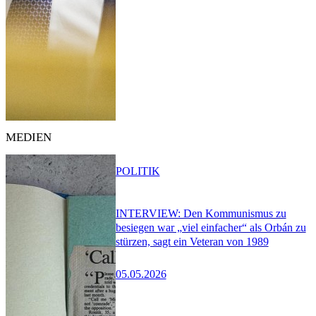
MEDIEN
POLITIK
INTERVIEW: Den Kommunismus zu
besiegen war „viel einfacher“ als Orbán zu
stürzen, sagt ein Veteran von 1989
05.05.2026