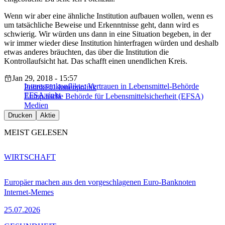
Wenn wir aber eine ähnliche Institution aufbauen wollen, wenn es
um tatsächliche Beweise und Erkenntnisse geht, dann wird es
schwierig. Wir würden uns dann in eine Situation begeben, in der
wir immer wieder diese Institution hinterfragen würden und deshalb
etwas anderes bräuchten, das über die Institution die
Kontrollaufsicht hat. Das schafft einen unendlichen Kreis.
Jan 29, 2018 - 15:57
Interessenkonflikte: Vertrauen in Lebensmittel-Behörde
Politik
EU-Innenpolitik
EFSA sinkt
Europäische Behörde für Lebensmittelsicherheit (EFSA)
Medien
Drucken
Aktie
MEIST GELESEN
WIRTSCHAFT
Europäer machen aus den vorgeschlagenen Euro-Banknoten
Internet-Memes
25.07.2026