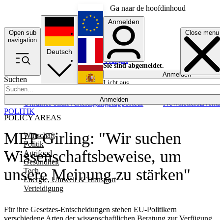
Ga naar de hoofdinhoud
Anmelden
Open sub
Close menu
English
navigation
Deutsch
Français
Sie sind abgemeldet.
Anmelden
Suchen
Licht aus
Español
Anmelden
Ukraine
Politik
Verteidigung
Rapporteur
Newsletters
Event
POLITIK
POLICY AREAS
MEP Girling: "Wir suchen
Wirtschaft
Politik
Wissenschaftsbeweise, um
Agrifood
Gesundheit
unsere Meinung zu stärken"
Tech
Energie, Umwelt & Transport
Verteidigung
Für ihre Gesetzes-Entscheidungen stehen EU-Politikern
verschiedene Arten der wissenschaftlichen Beratung zur Verfügung.