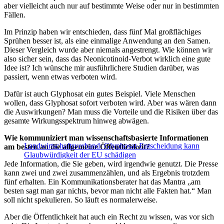
aber vielleicht auch nur auf bestimmte Weise oder nur in bestimmten
Fällen.
Im Prinzip haben wir entschieden, dass fünf Mal großflächiges
Sprühen besser ist, als eine einmalige Anwendung an den Samen.
Dieser Vergleich wurde aber niemals angestrengt. Wie können wir
also sicher sein, dass das Neonicotinoid-Verbot wirklich eine gute
Idee ist? Ich wünsche mir ausführlichere Studien darüber, was
passiert, wenn etwas verboten wird.
Dafür ist auch Glyphosat ein gutes Beispiel. Viele Menschen
wollen, dass Glyphosat sofort verboten wird. Aber was wären dann
die Auswirkungen? Man muss die Vorteile und die Risiken über das
gesamte Wirkungsspektrum hinweg abwägen.
Wie kommuniziert man wissenschaftsbasierte Informationen
Landwirtschaftsverband: Glyphosat-Entscheidung kann
am besten an die allgemeine Öffentlichkeit?
Glaubwürdigkeit der EU schädigen
Jede Information, die Sie geben, wird irgendwie genutzt. Die Presse
kann zwei und zwei zusammenzählen, und als Ergebnis trotzdem
fünf erhalten. Ein Kommunikationsberater hat das Mantra „am
besten sagt man gar nichts, bevor man nicht alle Fakten hat.“ Man
soll nicht spekulieren. So läuft es normalerweise.
Aber die Öffentlichkeit hat auch ein Recht zu wissen, was vor sich