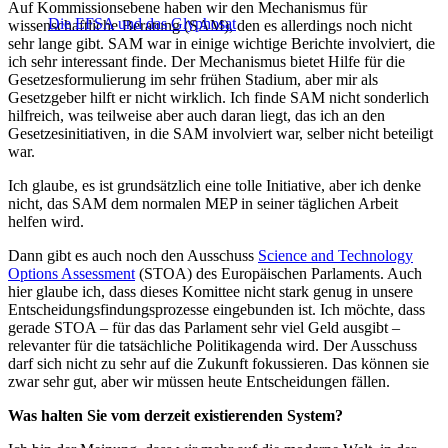
Auf Kommissionsebene haben wir den Mechanismus für
Die EFSA und das Glyphosat
wissenschaftliche Beratung (SAM), den es allerdings noch nicht
sehr lange gibt. SAM war in einige wichtige Berichte involviert, die
ich sehr interessant finde. Der Mechanismus bietet Hilfe für die
Gesetzesformulierung im sehr frühen Stadium, aber mir als
Gesetzgeber hilft er nicht wirklich. Ich finde SAM nicht sonderlich
hilfreich, was teilweise aber auch daran liegt, das ich an den
Gesetzesinitiativen, in die SAM involviert war, selber nicht beteiligt
war.
Ich glaube, es ist grundsätzlich eine tolle Initiative, aber ich denke
nicht, das SAM dem normalen MEP in seiner täglichen Arbeit
helfen wird.
Dann gibt es auch noch den Ausschuss
Science and Technology
Options Assessment
(STOA) des Europäischen Parlaments. Auch
hier glaube ich, dass dieses Komittee nicht stark genug in unsere
Entscheidungsfindungsprozesse eingebunden ist. Ich möchte, dass
gerade STOA – für das das Parlament sehr viel Geld ausgibt –
relevanter für die tatsächliche Politikagenda wird. Der Ausschuss
darf sich nicht zu sehr auf die Zukunft fokussieren. Das können sie
zwar sehr gut, aber wir müssen heute Entscheidungen fällen.
Was halten Sie vom derzeit existierenden System?