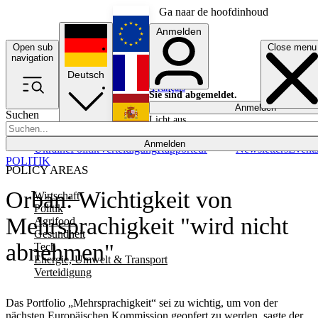
Ga naar de hoofdinhoud
Anmelden
Open sub
Close menu
English
navigation
Deutsch
Français
Sie sind abgemeldet.
Anmelden
Suchen
Licht aus
Español
Anmelden
Ukraine
Politik
Verteidigung
Rapporteur
Newsletters
Event
POLITIK
POLICY AREAS
Orban: Wichtigkeit von
Wirtschaft
Politik
Mehrsprachigkeit "wird nicht
Agrifood
Gesundheit
abnehmen"
Tech
Energie, Umwelt & Transport
Verteidigung
Das Portfolio „Mehrsprachigkeit“ sei zu wichtig, um von der
nächsten Europäischen Kommission geopfert zu werden, sagte der